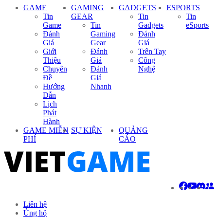
GAME
GAMING
GADGETS
ESPORTS
Tin
GEAR
Tin
Tin
Game
Tin
Gadgets
eSports
Đánh
Gaming
Đánh
Giá
Gear
Giá
Giới
Đánh
Trên Tay
Thiệu
Giá
Công
Chuyên
Đánh
Nghệ
Đề
Giá
Hướng
Nhanh
Dẫn
Lịch
Phát
Hành
GAME MIỄN
SỰ KIỆN
QUẢNG
PHÍ
CÁO
Liên hệ
Ủng hộ