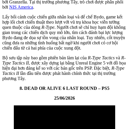
bởi Granzella. Tại thị trường phương Tây, trò chơi được phân phối
bởi
NIS America
.
Lấy bối cảnh cuộc chiến giữa nhân loại và đế chế Bydo, game kết
hợp lối chơi chiến thuật theo lượt với vũ trụ khoa học viễn tưởng
quen thuộc của dòng
R-Type
. Người chơi sẽ chỉ huy hạm đội không
gian trong các chiến dịch quy mô lớn, tìm cách đánh bại lực lượng
Bydo đang đe dọa sự tồn vong của nhân loại. Tuy nhiên, cốt truyện
cũng đưa ra những tình huống bất ngờ khi người chơi có cơ hội
chiến đấu từ cả hai phía của cuộc xung đột.
Bộ sưu tập này bao gồm phiên bản làm lại của
R-Type Tactics
và
R-
Type Tactics II
, được xây dựng lại bằng Unreal Engine 5 với đồ họa
hiện đại hơn đáng kể so với các bản gốc trên PSP. Đặc biệt,
R-Type
Tactics II
lần đầu tiên được phát hành chính thức tại thị trường
phương Tây.
8. DEAD OR ALIVE 6 LAST ROUND – PS5
25/06/2026