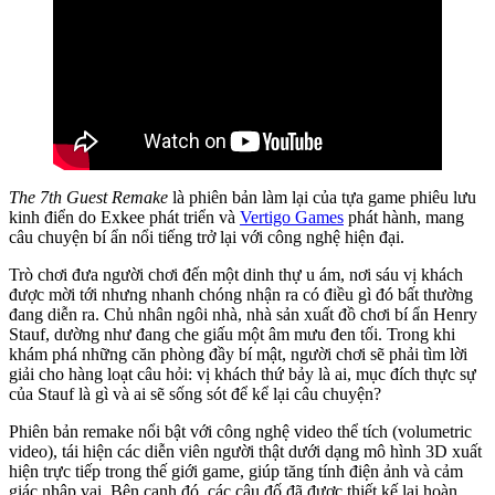
The 7th Guest Remake
là phiên bản làm lại của tựa game phiêu lưu
kinh điển do Exkee phát triển và
Vertigo Games
phát hành, mang
câu chuyện bí ẩn nổi tiếng trở lại với công nghệ hiện đại.
Trò chơi đưa người chơi đến một dinh thự u ám, nơi sáu vị khách
được mời tới nhưng nhanh chóng nhận ra có điều gì đó bất thường
đang diễn ra. Chủ nhân ngôi nhà, nhà sản xuất đồ chơi bí ẩn Henry
Stauf, dường như đang che giấu một âm mưu đen tối. Trong khi
khám phá những căn phòng đầy bí mật, người chơi sẽ phải tìm lời
giải cho hàng loạt câu hỏi: vị khách thứ bảy là ai, mục đích thực sự
của Stauf là gì và ai sẽ sống sót để kể lại câu chuyện?
Phiên bản remake nổi bật với công nghệ video thể tích (volumetric
video), tái hiện các diễn viên người thật dưới dạng mô hình 3D xuất
hiện trực tiếp trong thế giới game, giúp tăng tính điện ảnh và cảm
giác nhập vai. Bên cạnh đó, các câu đố đã được thiết kế lại hoàn