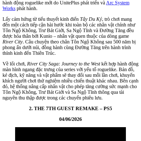
hành động roguelike mới do UnitePlus phát triển và
Arc System
Works
phát hành.
Lấy cảm hứng từ tiểu thuyết kinh điển
Tây Du Ký
, trò chơi mang
đến một cách tiếp cận hài hước khi toàn bộ các nhân vật chính như
Tôn Ngộ Không, Trư Bát Giới, Sa Ngộ Tĩnh và Đường Tăng đều
được hóa thân bởi Kunio – nhân vật quen thuộc của dòng game
River City
. Câu chuyện theo chân Tôn Ngộ Không sau 500 năm bị
phong ấn dưới núi, đồng hành cùng Đường Tăng trên hành trình
thỉnh kinh đến Thiên Trúc.
Về lối chơi,
River City Saga: Journey to the West
kết hợp hành động
màn hình ngang đặc trưng của series với yếu tố roguelike. Bản đồ,
kẻ địch, kỹ năng và vật phẩm sẽ thay đổi sau mỗi lần chơi, khuyến
khích người chơi thử nghiệm nhiều chiến thuật khác nhau. Bên cạnh
đó, hệ thống nâng cấp nhân vật cho phép tăng cường sức mạnh cho
Tôn Ngộ Không, Trư Bát Giới và Sa Ngộ Tĩnh thông qua tài
nguyên thu thập được trong các chuyến phiêu lưu.
2. THE 7TH GUEST REMAKE – PS5
04/06/2026