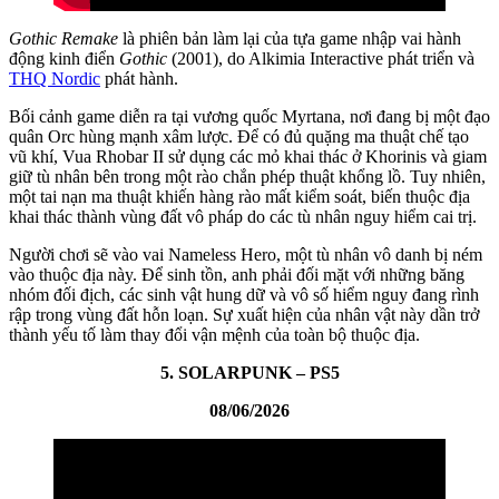
Gothic Remake
là phiên bản làm lại của tựa game nhập vai hành
động kinh điển
Gothic
(2001), do Alkimia Interactive phát triển và
THQ Nordic
phát hành.
Bối cảnh game diễn ra tại vương quốc Myrtana, nơi đang bị một đạo
quân Orc hùng mạnh xâm lược. Để có đủ quặng ma thuật chế tạo
vũ khí, Vua Rhobar II sử dụng các mỏ khai thác ở Khorinis và giam
giữ tù nhân bên trong một rào chắn phép thuật khổng lồ. Tuy nhiên,
một tai nạn ma thuật khiến hàng rào mất kiểm soát, biến thuộc địa
khai thác thành vùng đất vô pháp do các tù nhân nguy hiểm cai trị.
Người chơi sẽ vào vai Nameless Hero, một tù nhân vô danh bị ném
vào thuộc địa này. Để sinh tồn, anh phải đối mặt với những băng
nhóm đối địch, các sinh vật hung dữ và vô số hiểm nguy đang rình
rập trong vùng đất hỗn loạn. Sự xuất hiện của nhân vật này dần trở
thành yếu tố làm thay đổi vận mệnh của toàn bộ thuộc địa.
5. SOLARPUNK – PS5
08/06/2026