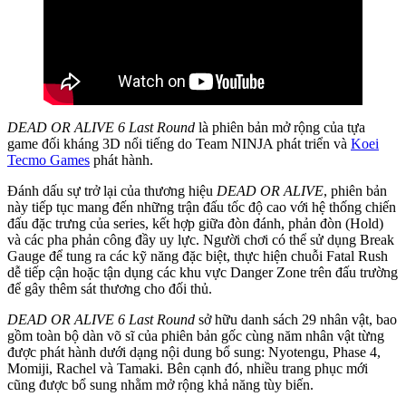
DEAD OR ALIVE 6 Last Round
là phiên bản mở rộng của tựa
game đối kháng 3D nổi tiếng do Team NINJA phát triển và
Koei
Tecmo Games
phát hành.
Đánh dấu sự trở lại của thương hiệu
DEAD OR ALIVE
, phiên bản
này tiếp tục mang đến những trận đấu tốc độ cao với hệ thống chiến
đấu đặc trưng của series, kết hợp giữa đòn đánh, phản đòn (Hold)
và các pha phản công đầy uy lực. Người chơi có thể sử dụng Break
Gauge để tung ra các kỹ năng đặc biệt, thực hiện chuỗi Fatal Rush
dễ tiếp cận hoặc tận dụng các khu vực Danger Zone trên đấu trường
để gây thêm sát thương cho đối thủ.
DEAD OR ALIVE 6 Last Round
sở hữu danh sách 29 nhân vật, bao
gồm toàn bộ dàn võ sĩ của phiên bản gốc cùng năm nhân vật từng
được phát hành dưới dạng nội dung bổ sung: Nyotengu, Phase 4,
Momiji, Rachel và Tamaki. Bên cạnh đó, nhiều trang phục mới
cũng được bổ sung nhằm mở rộng khả năng tùy biến.