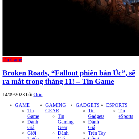
Tin Game
Broken Roads, “Fallout phiên bản Úc”, sẽ
ra mắt trong tháng 11! – Tin Game
14/09/2023
bởi
Orin
GAME
GAMING
GADGETS
ESPORTS
Tin
GEAR
Tin
Tin
Game
Tin
Gadgets
eSports
Đánh
Gaming
Đánh
Giá
Gear
Giá
Giới
Đánh
Trên Tay
Thiệu
Giá
Công