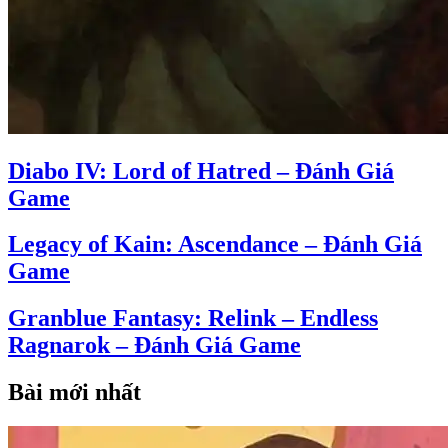
Diabo IV: Lord of Hatred – Đánh Giá
Game
Legacy of Kain: Ascendance – Đánh Giá
Game
Granblue Fantasy: Relink – Endless
Ragnarok – Đánh Giá Game
Bài mới nhất