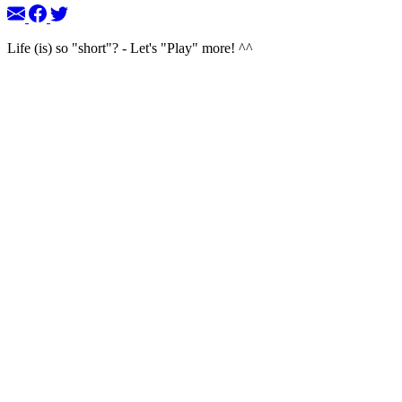
Life (is) so "short"? - Let's "Play" more! ^^