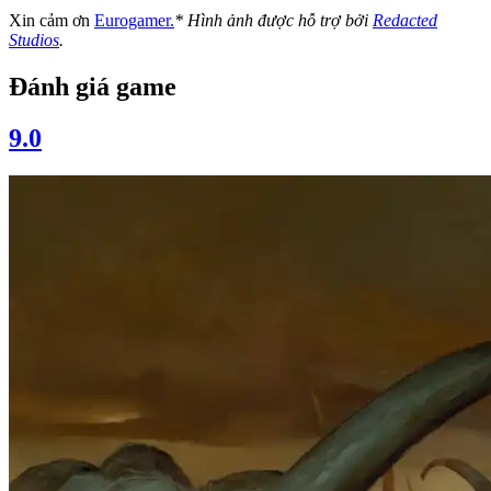
Xin cảm ơn
Eurogamer.
* Hình ảnh được hỗ trợ bởi
Redacted
Studios
.
Đánh giá game
9.0