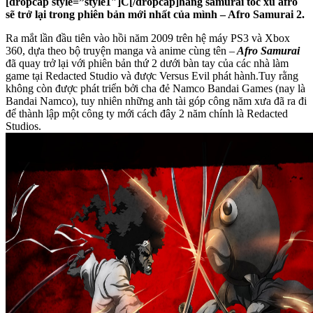
[dropcap style=”style1″]C[/dropcap]hàng samurai tóc xù afro
sẽ trở lại trong phiên bản mới nhất của mình – Afro Samurai 2.
Ra mắt lần đầu tiên vào hồi năm 2009 trên hệ máy PS3 và Xbox
360, dựa theo bộ truyện manga và anime cùng tên –
Afro Samurai
đã quay trở lại với phiên bản thứ 2 dưới bàn tay của các nhà làm
game tại Redacted Studio và được Versus Evil phát hành.Tuy rằng
không còn được phát triển bởi cha đẻ Namco Bandai Games (nay là
Bandai Namco), tuy nhiên những anh tài góp công năm xưa đã ra đi
để thành lập một công ty mới cách đây 2 năm chính là Redacted
Studios.