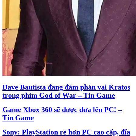
Dave Bautista đang đàm phán vai Kratos
trong phim God of War – Tin Game
Game Xbox 360 sẽ được đưa lên PC! –
Tin Game
Sony: PlayStation rẻ hơn PC cao cấp, đĩa