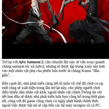
Trở lại với
Afro Samurai 2
, câu chuyện lần này sẽ vẫn xoay quanh
chàng samurai tóc xù (afro), nhưng sẽ được tập trung xoáy sâu hơn
vào một nhân vật phụ của phiên bản trước là chàng Kuma “đầu
gấu”.
Bên cạnh đó, nhà phát triển cũng tiết lộ luôn về chế độ chơi co-op
mới cũng sẽ xuất hiện trong lần trở lại này, cho phép người chơi
điều khiển dàn nhân vật khác ngoài nhân vật chính.Thông tin chi
tiết ban đầu sẽ được nhà phát triển hứa hẹn công bố trong thời gian
tới, cùng với đó game cũng chưa có ngày phát hành chính thức
ngoài việc được bật mí sẽ cập bến các hệ máy nextgen và cả PC.