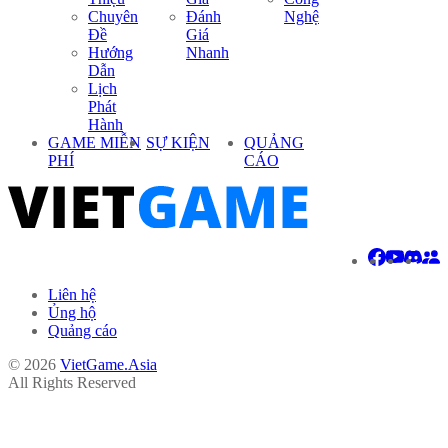
Chuyên
Đánh
Nghệ
Đề
Giá
Hướng
Nhanh
Dẫn
Lịch
Phát
Hành
GAME MIỄN
SỰ KIỆN
QUẢNG
PHÍ
CÁO
Liên hệ
Ủng hộ
Quảng cáo
© 2026
VietGame.Asia
All Rights Reserved