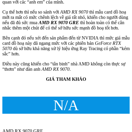
quan với các “anh em” của mình.
Cụ thể hơn thì nếu so sánh với
AMD RX 9070
thì mẫu card đồ hoạ
mới ra mắt có mức chênh lệch về giá rất nhỏ, khiến cho người dùng
nếu đã đủ sức mua
AMD RX 9070 GRE
thì hoàn toàn có thể cân
nhắc thêm một chút để có thể sở hữu sức mạnh đồ hoạ tốt hơn.
Bên cạnh đó nếu xét đến sản phẩm đến từ NVIDIA thì mức giá mẫu
card đồ hoạ này đã ngang mức với các phiên bản
GeForce RTX
5070
dù sở hữu khả năng xử lý hiệu ứng Ray Tracing có phần “kém
sắc” hơn.
Điều này cũng khiến cho “tân binh” nhà AMD không còn thực sự
“thơm” như đàn anh
AMD RX 9070
.
GIÁ THAM KHẢO
N/A
AMD RX 9070 GRE