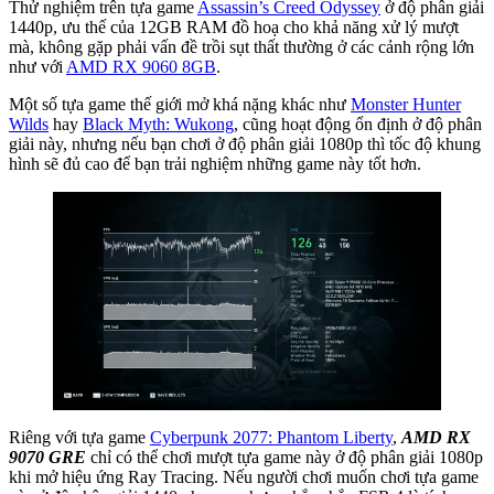
Thử nghiệm trên tựa game
Assassin’s Creed Odyssey
ở độ phân giải
1440p, ưu thế của 12GB RAM đồ hoạ cho khả năng xử lý mượt
mà, không gặp phải vấn đề trồi sụt thất thường ở các cảnh rộng lớn
như với
AMD RX 9060 8GB
.
Một số tựa game thế giới mở khá nặng khác như
Monster Hunter
Wilds
hay
Black Myth: Wukong
, cũng hoạt động ổn định ở độ phân
giải này, nhưng nếu bạn chơi ở độ phân giải 1080p thì tốc độ khung
hình sẽ đủ cao để bạn trải nghiệm những game này tốt hơn.
Riêng với tựa game
Cyberpunk 2077: Phantom Liberty
,
AMD RX
9070 GRE
chỉ có thể chơi mượt tựa game này ở độ phân giải 1080p
khi mở hiệu ứng Ray Tracing. Nếu người chơi muốn chơi tựa game