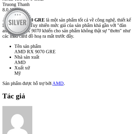
Truong Thanh
8.0
10
AMD RX 9070 GRE
là một sản phẩm tốt cả về công nghệ, thiết kế
lẫn hiệu năng. Tuy nhiên mức giá của sản phẩm khá gần với "đàn
anh"
AMD RX 9070
khiến cho sản phẩm không thật sự "thơm" như
các mẫu card đồ hoạ ra mắt trước đây.
Tên sản phẩm
AMD RX 9070 GRE
Nhà sản xuất
AMD
Xuất xứ
Mỹ
Sản phẩm được hỗ trợ bởi
AMD
.
Tác giả