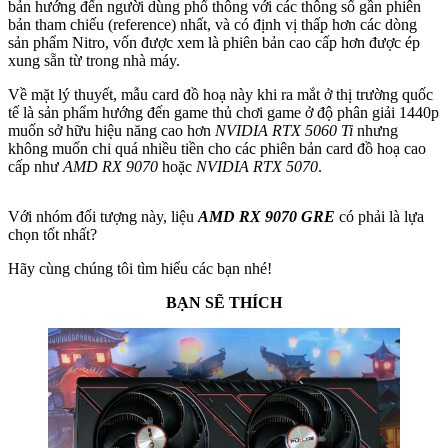
bản hướng đến người dùng phổ thông với các thông số gần phiên
bản tham chiếu (reference) nhất, và có định vị thấp hơn các dòng
sản phẩm Nitro, vốn được xem là phiên bản cao cấp hơn được ép
xung sẵn từ trong nhà máy.
Về mặt lý thuyết, mẫu card đồ hoạ này khi ra mắt ở thị trường quốc
tế là sản phẩm hướng đến game thủ chơi game ở độ phân giải 1440p
muốn sở hữu hiệu năng cao hơn
NVIDIA RTX 5060 Ti
nhưng
không muốn chi quá nhiều tiền cho các phiên bản card đồ hoạ cao
cấp như
AMD RX 9070
hoặc
NVIDIA RTX 5070
.
Với nhóm đối tượng này, liệu
AMD RX 9070 GRE
có phải là lựa
chọn tốt nhất?
Hãy cùng chúng tôi tìm hiểu các bạn nhé!
BẠN SẼ THÍCH