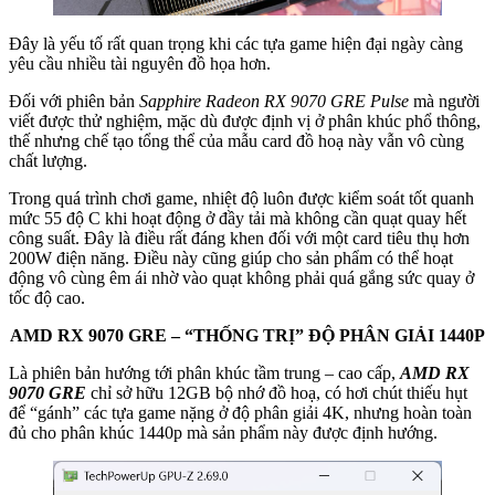
Đây là yếu tố rất quan trọng khi các tựa game hiện đại ngày càng
yêu cầu nhiều tài nguyên đồ họa hơn.
Đối với phiên bản
Sapphire Radeon RX 9070 GRE Pulse
mà người
viết được thử nghiệm, mặc dù được định vị ở phân khúc phổ thông,
thế nhưng chế tạo tổng thể của mẫu card đồ hoạ này vẫn vô cùng
chất lượng.
Trong quá trình chơi game, nhiệt độ luôn được kiểm soát tốt quanh
mức 55 độ C khi hoạt động ở đầy tải mà không cần quạt quay hết
công suất. Đây là điều rất đáng khen đối với một card tiêu thụ hơn
200W điện năng. Điều này cũng giúp cho sản phẩm có thể hoạt
động vô cùng êm ái nhờ vào quạt không phải quá gắng sức quay ở
tốc độ cao.
AMD RX 9070 GRE – “THỐNG TRỊ” ĐỘ PHÂN GIẢI 1440P
Là phiên bản hướng tới phân khúc tầm trung – cao cấp,
AMD RX
9070 GRE
chỉ sở hữu 12GB bộ nhớ đồ hoạ, có hơi chút thiếu hụt
để “gánh” các tựa game nặng ở độ phân giải 4K, nhưng hoàn toàn
đủ cho phân khúc 1440p mà sản phẩm này được định hướng.