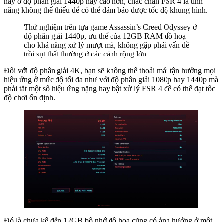
này ở độ phân giải 1440p hay cao hơn, chắc chắn FSR 4 là tính
năng không thể thiếu để có thể đảm bảo được tốc độ khung hình.
Thử nghiệm trên tựa game Assassin’s Creed Odyssey ở
độ phân giải 1440p, ưu thế của 12GB RAM đồ hoạ
cho khả năng xử lý mượt mà, không gặp phải vấn đề
trồi sụt thất thường ở các cảnh rộng lớn
Đối với độ phân giải 4K, bạn sẽ không thể thoải mái tận hưởng mọi
hiệu ứng ở mức độ tối đa như với độ phân giải 1080p hay 1440p mà
phải tắt một số hiệu ứng nặng hay bật xử lý FSR 4 để có thể đạt tốc
độ chơi ổn định.
Đó là chưa kể đến 12GB bộ nhớ đồ hoạ cũng có ảnh hưởng ở một