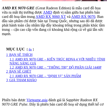
AMD RX 9070 GRE
(Great Radeon Edition) là mẫu card đồ họa
vừa ra mắt thị trường được
AMD
định vị nằm giữa hai phiên bản
card đồ hoạ tầm trung
AMD RX 9060 XT
và
AMD RX 9070
. Ban
đầu sản phẩm chỉ được bán tại Trung Quốc, nhưng sau đó đã được
phát hành toàn cầu nhằm lấp đầy khoảng trống trong phân khúc tầm
trung – cận cao cấp vốn đang có khoảng khá rộng cả về giá lẫn sức
mạnh.
MỤC LỤC
ẩn
1
BẠN SẼ THÍCH
1.1
AMD RX 9070 GRE – KIẾN TRÚC RDNA 4 VỚI NHIỀU TÍNH
NĂNG SÁNG GIÁ
1.2
AMD RX 9070 GRE – “THỐNG TRỊ” ĐỘ PHÂN GIẢI 1440P
2
BẠN SẼ GHÉT
2.1
AMD RX 9070 GRE – “ĐỊNH VỊ” SẢN PHẨM
3
GIÁ THAM KHẢO
Phiên bản được
Vietgame.asia
đánh giá là
Sapphire Radeon RX
9070 GRE Pulse
. Đây là phiên bản card đồ hoạ sử dụng thiết kế cơ