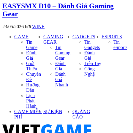
EASYSMX D10 – Đánh Giá Gaming
Gear
23/05/2026
bởi
WINE
GAME
GAMING
GADGETS
ESPORTS
Tin
GEAR
Tin
Tin
Game
Tin
Gadgets
eSports
Đánh
Gaming
Đánh
Giá
Gear
Giá
Giới
Đánh
Trên Tay
Thiệu
Giá
Công
Chuyên
Đánh
Nghệ
Đề
Giá
Hướng
Nhanh
Dẫn
Lịch
Phát
Hành
GAME MIỄN
SỰ KIỆN
QUẢNG
PHÍ
CÁO