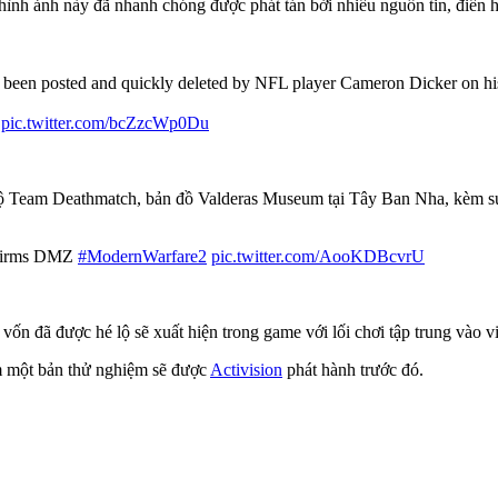
hình ảnh này đã nhanh chóng được phát tán bởi nhiều nguồn tin, điển
 been posted and quickly deleted by NFL player Cameron Dicker on hi
!
pic.twitter.com/bcZzcWp0Du
ế độ Team Deathmatch, bản đồ Valderas Museum tại Tây Ban Nha, kèm sự
nfirms DMZ
#ModernWarfare2
pic.twitter.com/AooKDBcvrU
 vốn đã được hé lộ sẽ xuất hiện trong game với lối chơi tập trung vào 
kèm một bản thử nghiệm sẽ được
Activision
phát hành trước đó.