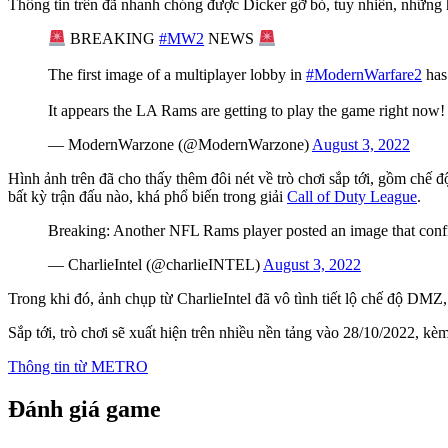
Thông tin trên đã nhanh chóng được Dicker gỡ bỏ, tuy nhiên, những 
BREAKING
#MW2
NEWS
The first image of a multiplayer lobby in
#ModernWarfare2
has
It appears the LA Rams are getting to play the game right now
— ModernWarzone (@ModernWarzone)
August 3, 2022
Hình ảnh trên đã cho thấy thêm đôi nét về trò chơi sắp tới, gồm ch
bất kỳ trận đấu nào, khá phổ biến trong giải
Call of Duty League
.
Breaking: Another NFL Rams player posted an image that co
— CharlieIntel (@charlieINTEL)
August 3, 2022
Trong khi đó, ảnh chụp từ CharlieIntel đã vô tình tiết lộ chế độ DMZ,
Sắp tới, trò chơi sẽ xuất hiện trên nhiều nền tảng vào 28/10/2022, 
Thông tin từ
METRO
Đánh giá game