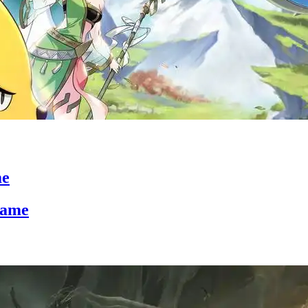
me
Game