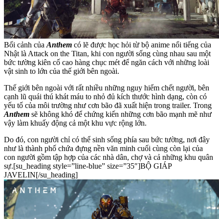
Bối cảnh của
Anthem
có lẽ được học hỏi từ bộ anime nổi tiếng của
Nhật là Attack on the Titan, khi con người sống cùng nhau sau một
bức tường kiên cố cao hàng chục mét để ngăn cách với những loài
vật sinh to lớn của thế giới bên ngoài.
Thế giới bên ngoài với rất nhiều những nguy hiểm chết người, bên
cạnh lũ quái thú khát máu to nhỏ đủ kích thước hình dạng, còn có
yếu tố của môi trường như cơn bão đã xuất hiện trong trailer. Trong
Anthem
sẽ không khó để chứng kiến những cơn bão mạnh mẽ như
vậy làm khuấy động cả một khu vực rộng lớn.
Do đó, con người chỉ có thể sinh sống phía sau bức tường, nơi đây
như là thành phố chứa đựng nền văn minh cuối cùng còn lại của
con người gồm tập hợp của các nhà dân, chợ và cả những khu quân
sự.
[su_heading style=”line-blue” size=”35″]BỘ GIÁP
JAVELIN[/su_heading]