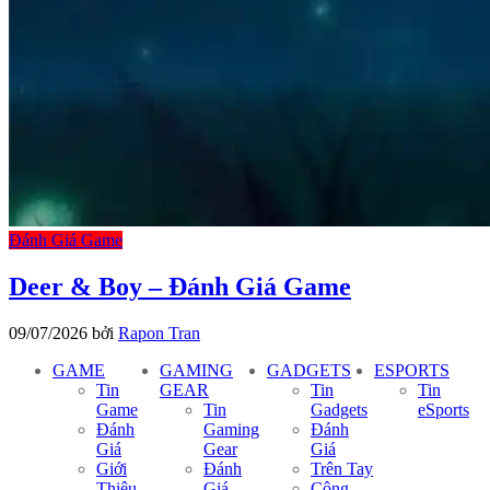
Đánh Giá Game
Deer & Boy – Đánh Giá Game
09/07/2026
bởi
Rapon Tran
GAME
GAMING
GADGETS
ESPORTS
Tin
GEAR
Tin
Tin
Game
Tin
Gadgets
eSports
Đánh
Gaming
Đánh
Giá
Gear
Giá
Giới
Đánh
Trên Tay
Thiệu
Giá
Công