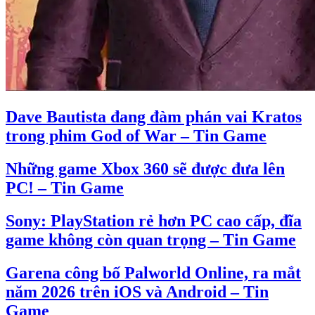
Dave Bautista đang đàm phán vai Kratos
trong phim God of War – Tin Game
Những game Xbox 360 sẽ được đưa lên
PC! – Tin Game
Sony: PlayStation rẻ hơn PC cao cấp, đĩa
game không còn quan trọng – Tin Game
Garena công bố Palworld Online, ra mắt
năm 2026 trên iOS và Android – Tin
Game