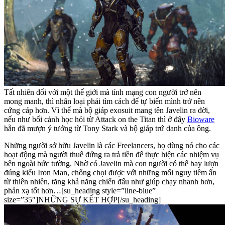
Tất nhiên đối với một thế giới mà tính mạng con người trở nên
mong manh, thì nhân loại phải tìm cách để tự biến mình trở nên
cứng cáp hơn. Vì thế mà bộ giáp exosuit mang tên Javelin ra đời,
nếu như bối cảnh học hỏi từ Attack on the Titan thì ở đây
Bioware
hẵn đã mượn ý tưởng từ Tony Stark và bộ giáp trứ danh của ông.
Những người sở hữu Javelin là các Freelancers, họ dùng nó cho các
hoạt động mà người thuê đứng ra trả tiền để thực hiện các nhiệm vụ
bên ngoài bức tường. Nhờ có Javelin mà con người có thể bay lượn
đúng kiểu Iron Man, chống chọi được với những mối nguy tiềm ẩn
từ thiên nhiên, tăng khả năng chiến đấu như giúp chạy nhanh hơn,
phản xạ tốt hơn…
[su_heading style=”line-blue”
size=”35″]NHỮNG SỰ KẾT HỢP[/su_heading]