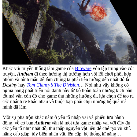
Khác với truyền thống làm game của
Bioware
vốn tập trung vào cốt
truyện,
Anthem
đi theo hướng thị trường hơn với lối chơi phối hợp
nhóm và hình mẫu dễ làm chúng ta phải liên tưởng đến nhất đó là
Destiny
hay
Tom Clancy’s The Division
… Nói như vậy không có
nghĩa hãng phát triển nổi danh này từ bỏ hoàn toàn những kịch bản
tốt mà vẫn còn đó cho game thủ những hướng đi, lựa chọn để tạo ra
các nhánh rẽ khác nhau và buộc bạn phải chịu những hệ quả mà
mình đã làm.
Một sự pha trộn khác nằm ở yếu tố nhập vai và phiêu lưu hành
động, về cơ bản
Anthem
vẫn là một tựa game nhập vai với đầy đủ
các yếu tố như nhặt đồ, thu thập nguyên vật liệu để chế tạo vũ khí,
nâng cấp giáp, tùy biến nhân vật, lên cấp, hệ thống kĩ năng…