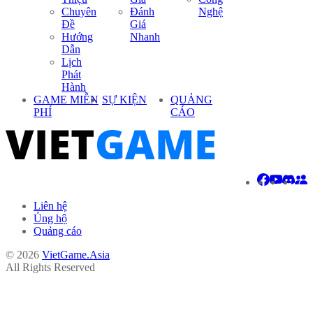
Chuyên
Đánh
Nghệ
Đề
Giá
Hướng
Nhanh
Dẫn
Lịch
Phát
Hành
GAME MIỄN
SỰ KIỆN
QUẢNG
PHÍ
CÁO
Liên hệ
Ủng hộ
Quảng cáo
© 2026
VietGame.Asia
All Rights Reserved