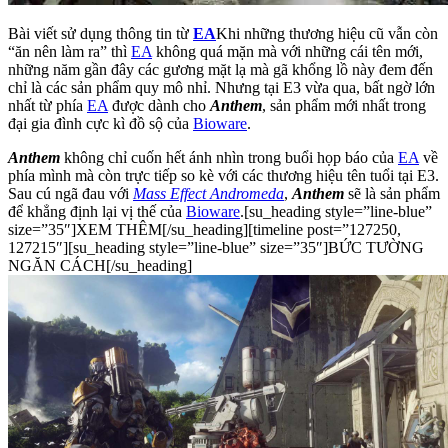
Bài viết sử dụng thông tin từ
EA
Khi những thương hiệu cũ vẫn còn
“ăn nên làm ra” thì
EA
không quá mặn mà với những cái tên mới,
những năm gần đây các gương mặt lạ mà gã khổng lồ này đem đến
chỉ là các sản phẩm quy mô nhỉ. Nhưng tại E3 vừa qua, bất ngờ lớn
nhất từ phía
EA
được dành cho
Anthem
, sản phẩm mới nhất trong
đại gia đình cực kì đồ sộ của
Bioware
.
Anthem
không chỉ cuốn hết ánh nhìn trong buổi họp báo của
EA
về
phía mình mà còn trực tiếp so kè với các thương hiệu tên tuổi tại E3.
Sau cú ngã đau với
Mass Effect Andromeda
,
Anthem
sẽ là sản phẩm
để khẳng định lại vị thế của
Bioware
.[su_heading style=”line-blue”
size=”35″]XEM THÊM[/su_heading][timeline post=”127250,
127215″][su_heading style=”line-blue” size=”35″]BỨC TƯỜNG
NGĂN CÁCH[/su_heading]