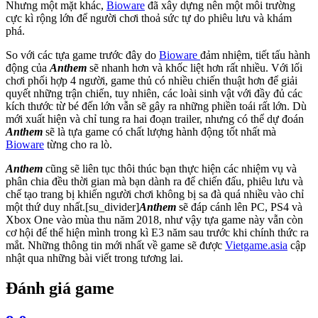
Nhưng một mặt khác,
Bioware
đã xây dựng nên một môi trường
cực kì rộng lớn để người chơi thoả sức tự do phiêu lưu và khám
phá.
So với các tựa game trước đây do
Bioware
đảm nhiệm, tiết tấu hành
động của
Anthem
sẽ nhanh hơn và khốc liệt hơn rất nhiều. Với lối
chơi phối hợp 4 người, game thủ có nhiều chiến thuật hơn để giải
quyết những trận chiến, tuy nhiên, các loài sinh vật với đầy đủ các
kích thước từ bé đến lớn vẫn sẽ gây ra những phiền toái rất lớn. Dù
mới xuất hiện và chỉ tung ra hai đoạn trailer, nhưng có thể dự đoán
Anthem
sẽ là tựa game có chất lượng hành động tốt nhất mà
Bioware
từng cho ra lò.
Anthem
cũng sẽ liên tục thôi thúc bạn thực hiện các nhiệm vụ và
phân chia đều thời gian mà bạn dành ra để chiến đấu, phiêu lưu và
chế tạo trang bị khiến người chơi không bị sa đà quá nhiều vào chỉ
một thứ duy nhất.
[su_divider]
Anthem
sẽ đáp cánh lên PC, PS4 và
Xbox One vào mùa thu năm 2018, như vậy tựa game này vẫn còn
cơ hội để thể hiện mình trong kì E3 năm sau trước khi chính thức ra
mắt. Những thông tin mới nhất về game sẽ được
Vietgame.asia
cập
nhật qua những bài viết trong tương lai.
Đánh giá game