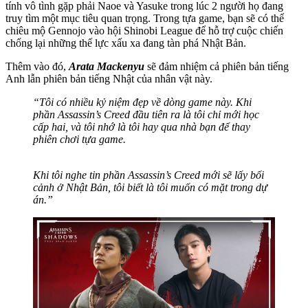
tính vô tình gặp phải Naoe và Yasuke trong lúc 2 người họ đang
truy tìm một mục tiêu quan trọng. Trong tựa game, bạn sẽ có thể
chiêu mộ Gennojo vào hội Shinobi League để hỗ trợ cuộc chiến
chống lại những thế lực xấu xa đang tàn phá Nhật Bản.
Thêm vào đó,
Arata Mackenyu
sẽ đảm nhiệm cả phiên bản tiếng
Anh lẫn phiên bản tiếng Nhật của nhân vật này.
“Tôi có nhiều kỷ niệm đẹp về dòng game này. Khi
phần Assassin’s Creed đầu tiên ra là tôi chỉ mới học
cấp hai, và tôi nhớ là tôi hay qua nhà bạn để thay
phiên chơi tựa game.
Khi tôi nghe tin phần Assassin’s Creed mới sẽ lấy bối
cảnh ở Nhật Bản, tôi biết là tôi muốn có mặt trong dự
án.”