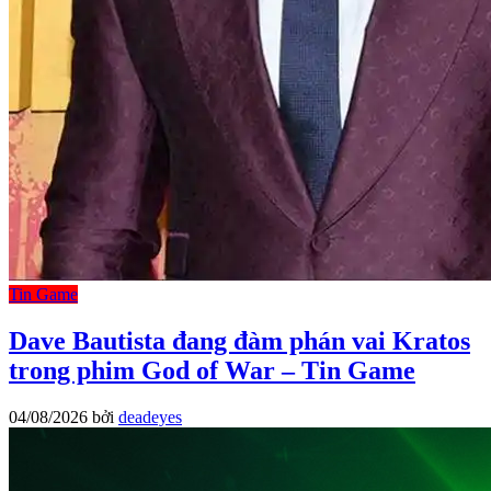
Tin Game
Dave Bautista đang đàm phán vai Kratos
trong phim God of War – Tin Game
04/08/2026
bởi
deadeyes