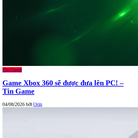
Tin Game
Game Xbox 360 sẽ được đưa lên PC! –
Tin Game
04/08/2026
bởi
Orin