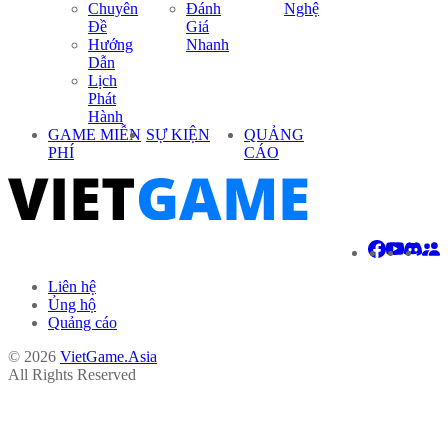
Chuyên
Đánh
Nghệ
Đề
Giá
Hướng
Nhanh
Dẫn
Lịch
Phát
Hành
GAME MIỄN
SỰ KIỆN
QUẢNG
PHÍ
CÁO
Liên hệ
Ủng hộ
Quảng cáo
© 2026
VietGame.Asia
All Rights Reserved