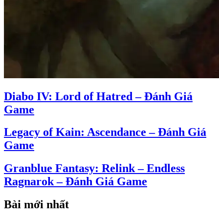
Diabo IV: Lord of Hatred – Đánh Giá
Game
Legacy of Kain: Ascendance – Đánh Giá
Game
Granblue Fantasy: Relink – Endless
Ragnarok – Đánh Giá Game
Bài mới nhất