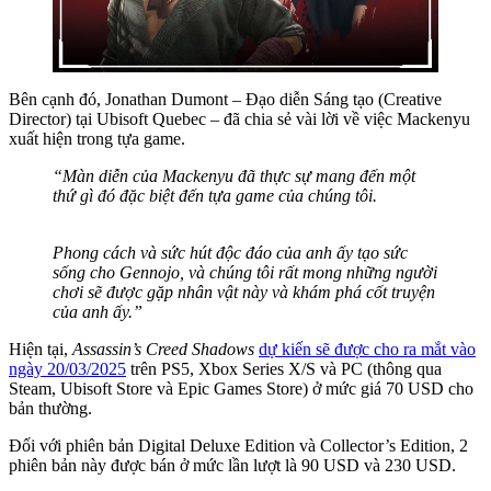
Bên cạnh đó, Jonathan Dumont – Đạo diễn Sáng tạo (Creative
Director) tại Ubisoft Quebec – đã chia sẻ vài lời về việc Mackenyu
xuất hiện trong tựa game.
“Màn diễn của Mackenyu đã thực sự mang đến một
thứ gì đó đặc biệt đến tựa game của chúng tôi.
Phong cách và sức hút độc đáo của anh ấy tạo sức
sống cho Gennojo, và chúng tôi rất mong những người
chơi sẽ được gặp nhân vật này và khám phá cốt truyện
của anh ấy.”
Hiện tại,
Assassin’s Creed Shadows
dự kiến sẽ được cho ra mắt vào
ngày 20/03/2025
trên PS5, Xbox Series X/S và PC (thông qua
Steam, Ubisoft Store và Epic Games Store) ở mức giá 70 USD cho
bản thường.
Đối với phiên bản Digital Deluxe Edition và Collector’s Edition, 2
phiên bản này được bán ở mức lần lượt là 90 USD và 230 USD.