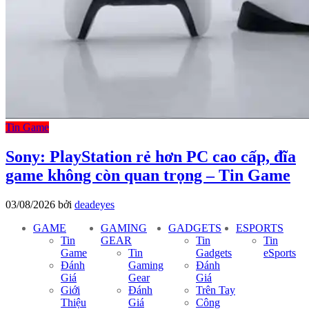
Tin Game
Sony: PlayStation rẻ hơn PC cao cấp, đĩa
game không còn quan trọng – Tin Game
03/08/2026
bởi
deadeyes
GAME
GAMING
GADGETS
ESPORTS
Tin
GEAR
Tin
Tin
Game
Tin
Gadgets
eSports
Đánh
Gaming
Đánh
Giá
Gear
Giá
Giới
Đánh
Trên Tay
Thiệu
Giá
Công