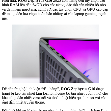
Hơn nữa,
ROG Zephyrus G16
2025 còn mang đến tuỳ chọn cấu
hình RAM lên đến 64GB cho các tác vụ đặc thù cần nhiều bộ nhớ
và đa nhiệm mượt mà, cùng với các tuỳ chọn CPU và GPU cao cấp
để mang đến lựa chọn hoàn hảo những ai cần laptop gaming mạnh
mẽ.
Để đáp ứng bộ linh kiện “đầu bảng”,
ROG Zephyrus G16
được
trang bị keo tản nhiệt kim loại lỏng cùng bộ tản nhiệt buồng hơi cho
khả năng dẫn nhiệt vượt trội và thoát nhiệt hiệu quả hơn so với các
ống dẫn nhiệt truyền thống.
Đặc biệt khi xử lý các tác vụ nhẹ như xem phim, lướt web hay làm