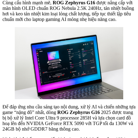
Cùng cấu hình mạnh mẽ,
ROG Zephyrus G16
được nâng cấp với
màn hình OLED chuẩn ROG Nebula 2.5K 240Hz, tản nhiệt buồng
hơi và keo tản nhiệt kim loại lỏng chất lượng, tiếp tục thiết lập tiêu
chuẩn mới cho laptop gaming AI mỏng nhẹ hiệu năng cao.
Để đáp ứng nhu cầu sáng tạo nội dung, xử lý AI và chiến những tựa
game “nặng đô” nhất, dòng
ROG Zephyrus G16
2025 được trang
bị bộ xử lý Intel Core Ultra 9 processor 285H và lựa chọn card đồ
hoạ lên đến NVIDIA GeForce RTX 5090 với TGP tối đa 130W và
24GB bộ nhớ GDDR7 băng thông cao.