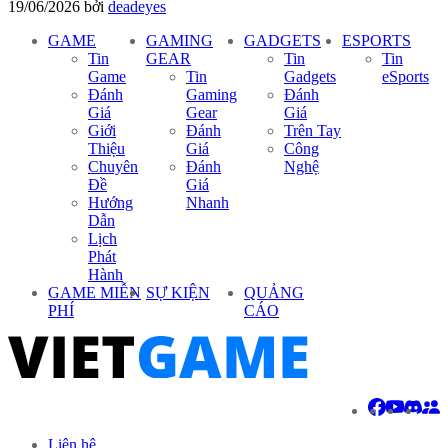
19/06/2026
bởi
deadeyes
GAME
GAMING
GADGETS
ESPORTS
Tin
GEAR
Tin
Tin
Game
Tin
Gadgets
eSports
Đánh
Gaming
Đánh
Giá
Gear
Giá
Giới
Đánh
Trên Tay
Thiệu
Giá
Công
Chuyên
Đánh
Nghệ
Đề
Giá
Hướng
Nhanh
Dẫn
Lịch
Phát
Hành
GAME MIỄN
SỰ KIỆN
QUẢNG
PHÍ
CÁO
Liên hệ