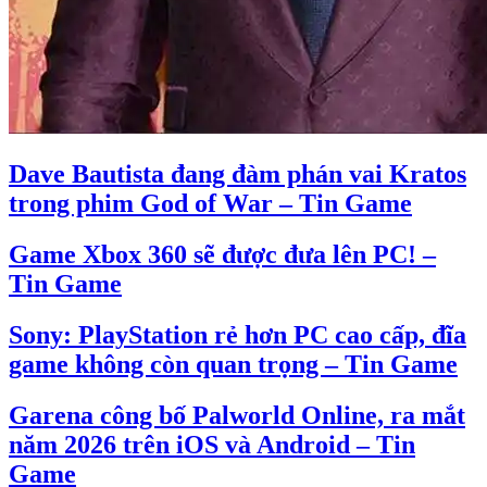
Dave Bautista đang đàm phán vai Kratos
trong phim God of War – Tin Game
Game Xbox 360 sẽ được đưa lên PC! –
Tin Game
Sony: PlayStation rẻ hơn PC cao cấp, đĩa
game không còn quan trọng – Tin Game
Garena công bố Palworld Online, ra mắt
năm 2026 trên iOS và Android – Tin
Game