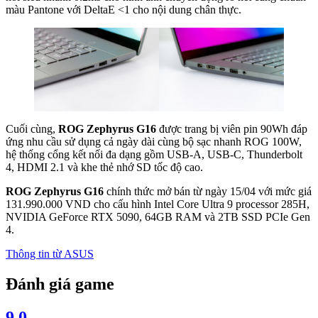
màu Pantone với DeltaE <1 cho nội dung chân thực.
Cuối cùng,
ROG Zephyrus G16
được trang bị viên pin 90Wh đáp
ứng nhu cầu sử dụng cả ngày dài cùng bộ sạc nhanh ROG 100W,
hệ thống cổng kết nối đa dạng gồm USB-A, USB-C, Thunderbolt
4, HDMI 2.1 và khe thẻ nhớ SD tốc độ cao.
ROG Zephyrus G16
chính thức mở bán từ ngày 15/04 với mức giá
131.990.000 VND cho cấu hình Intel Core Ultra 9 processor 285H,
NVIDIA GeForce RTX 5090, 64GB RAM và 2TB SSD PCIe Gen
4.
Thông tin từ
ASUS
Đánh giá game
9.0