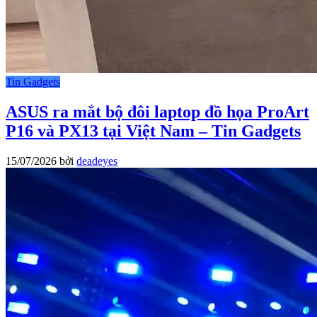
Tin Gadgets
ASUS ra mắt bộ đôi laptop đồ họa ProArt
P16 và PX13 tại Việt Nam – Tin Gadgets
15/07/2026
bởi
deadeyes