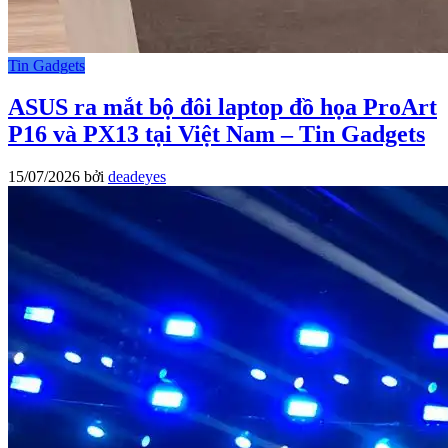
Tin Gadgets
ASUS ra mắt bộ đôi laptop đồ họa ProArt
P16 và PX13 tại Việt Nam – Tin Gadgets
15/07/2026
bởi
deadeyes