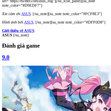
url=”https://twitter.com/asus_rog”][/su_icon_panel][su_note
note_color=”#D9EDF7″]
Xin cảm ơn
ASUS
. [/su_note][su_note note_color=”#FCF8E3″]
Hình ảnh bởi
ASUS
. [/su_note][su_note note_color=”#DFF0D8″]
Giới thiệu về ASUS
ASUS
[/su_note]
Đánh giá game
9.0