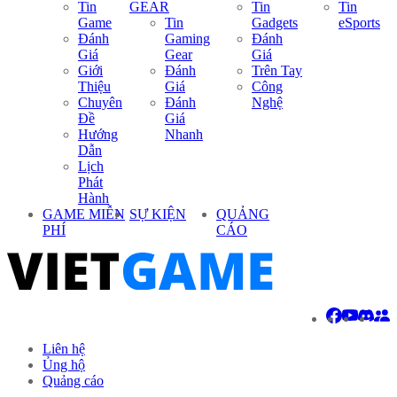
Tin
GEAR
Tin
Tin
Game
Tin
Gadgets
eSports
Đánh
Gaming
Đánh
Giá
Gear
Giá
Giới
Đánh
Trên Tay
Thiệu
Giá
Công
Chuyên
Đánh
Nghệ
Đề
Giá
Hướng
Nhanh
Dẫn
Lịch
Phát
Hành
GAME MIỄN
SỰ KIỆN
QUẢNG
PHÍ
CÁO
Liên hệ
Ủng hộ
Quảng cáo