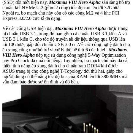
(SSD) đời mới hiện nay,
Maximus VIII Hero Alpha
sẵn sàng hỗ trợ
chuẩn kết NVMe U.2 (gồm 2 cổng) tốc độ cao lên tới 32Gbit/s.
Ngoài ra, bo mạch chủ này còn có các cổng M.2 và 4 khe PCI
Express 3.0/2.0 cực kì đa dạng.
Về các cổng USB hiện đại,
Maximus VIII Hero Alph
a được trang
bị chuẩn USB 3.1, trong đó bao gồm cả chuẩn USB 3.1 kiểu A và
USB 3.1 kiểu C, cho tốc độ truyền tải dữ liệu thông qua USB lên
tới 10Gbit/s, gấp đôi chuẩn USB 3.0 cũ.Về các công nghệ dành cho
ép xung cũng như hỗ trợ vi xử lý thế hệ thứ 6 của Intel ,
Maximus
VIII Hero Alpha
tiếp tục sử dụng công nghệ 5-Way Optimization
hay Pro Clock đã quá nổi tiếng. Tuy nhiên, bo mạch chủ này đã cải
thiện tính năng ép xung dành cho chuẩn ram DDR4 khi được
ASUS trang bị cho công nghệ T-Topology đời thứ hai, giúp cho
người dùng có thể nâng tốc độ bus của RAM lên tới 3800MHz mà
vẫn đảm bảo được sự ổn định và độ bền.