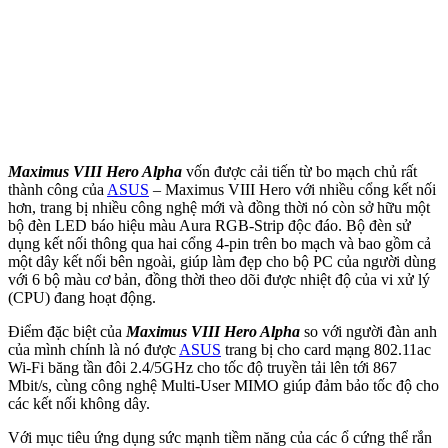
Maximus VIII Hero Alpha
vốn được cải tiến từ bo mạch chủ rất
thành công của
ASUS
– Maximus VIII Hero với nhiều cổng kết nối
hơn, trang bị nhiều công nghệ mới và đồng thời nó còn sở hữu một
bộ đèn LED báo hiệu màu Aura RGB-Strip độc đáo. Bộ đèn sử
dụng kết nối thông qua hai cổng 4-pin trên bo mạch và bao gồm cả
một dây kết nối bên ngoài, giúp làm đẹp cho bộ PC của người dùng
với 6 bộ màu cơ bản, đồng thời theo dõi được nhiệt độ của vi xử lý
(CPU) đang hoạt động.
Điểm đặc biệt của
Maximus VIII Hero Alpha
so với người đàn anh
của mình chính là nó được
ASUS
trang bị cho card mạng 802.11ac
Wi-Fi băng tần đôi 2.4/5GHz cho tốc độ truyền tải lên tới 867
Mbit/s, cùng công nghệ Multi-User MIMO giúp đảm bảo tốc độ cho
các kết nối không dây.
Với mục tiêu ứng dụng sức mạnh tiềm năng của các ổ cứng thể rắn