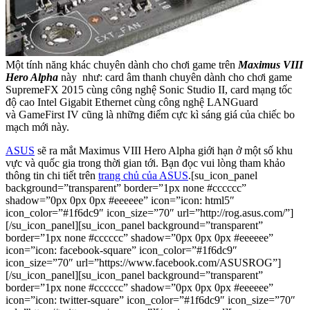
Một tính năng khác chuyên dành cho chơi game trên
Maximus VIII
Hero Alpha
này như: card âm thanh chuyên dành cho chơi game
SupremeFX 2015 cùng công nghệ Sonic Studio II, card mạng tốc
độ cao Intel Gigabit Ethernet cùng công nghệ LANGuard
và GameFirst IV cũng là những điểm cực kì sáng giá của chiếc bo
mạch mới này.
ASUS
sẽ ra mắt Maximus VIII Hero Alpha giới hạn ở một số khu
vực và quốc gia trong thời gian tới. Bạn đọc vui lòng tham khảo
thông tin chi tiết trên
trang chủ của ASUS
.[su_icon_panel
background=”transparent” border=”1px none #cccccc”
shadow=”0px 0px 0px #eeeeee” icon=”icon: html5″
icon_color=”#1f6dc9″ icon_size=”70″ url=”http://rog.asus.com/”]
[/su_icon_panel][su_icon_panel background=”transparent”
border=”1px none #cccccc” shadow=”0px 0px 0px #eeeeee”
icon=”icon: facebook-square” icon_color=”#1f6dc9″
icon_size=”70″ url=”https://www.facebook.com/ASUSROG”]
[/su_icon_panel][su_icon_panel background=”transparent”
border=”1px none #cccccc” shadow=”0px 0px 0px #eeeeee”
icon=”icon: twitter-square” icon_color=”#1f6dc9″ icon_size=”70″