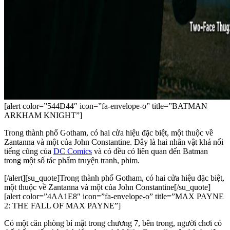
[alert color=”544D44″ icon=”fa-envelope-o” title=”BATMAN
ARKHAM KNIGHT”]
Trong thành phố Gotham, có hai cửa hiệu đặc biệt, một thuộc về
Zantanna và một của John Constantine. Đây là hai nhân vật khá nổi
tiếng cũng của
DC Comics
và có đều có liên quan đến Batman
trong một số tác phẩm truyện tranh, phim.
[/alert][su_quote]Trong thành phố Gotham, có hai cửa hiệu đặc biệt,
một thuộc về Zantanna và một của John Constantine[/su_quote]
[alert color=”4AA1E8″ icon=”fa-envelope-o” title=”MAX PAYNE
2: THE FALL OF MAX PAYNE”]
Có một căn phòng bí mật trong chương 7, bên trong, người chơi có