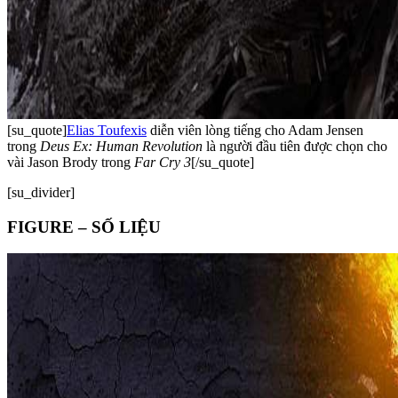
[su_quote]
Elias Toufexis
diễn viên lòng tiếng cho Adam Jensen
trong
Deus Ex: Human Revolution
là người đầu tiên được chọn cho
vài Jason Brody trong
Far Cry 3
[/su_quote]
[su_divider]
FIGURE – SỐ LIỆU