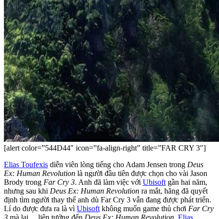
[alert color=”544D44″ icon=”fa-align-right” title=”FAR CRY 3″]
Elias Toufexis
diễn viên lòng tiếng cho Adam Jensen trong
Deus
Ex: Human Revolution
là người đầu tiên được chọn cho vài Jason
Brody trong
Far Cry 3
. Anh đã làm việc với
Ubisoft
gần hai năm,
nhưng sau khi
Deus Ex: Human Revolution
ra mắt, hãng đã quyết
định tìm người thay thế anh dù Far Cry 3 vẫn đang được phát triển.
Lí do được đưa ra là vì
Ubisoft
không muốn game thủ chơi
Far Cry
3
mà lại… liên tưởng đến
Deus Ex: Human Revolution
.
Elias