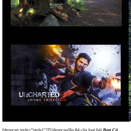
[dropcap style=”style1″]T[/dropcap]ập 84 của loạt bài
Bạn Có