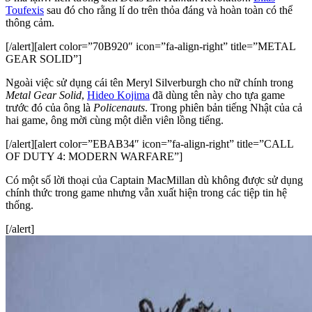
Toufexis
sau đó cho rằng lí do trên thỏa đáng và hoàn toàn có thể
thông cảm.
[/alert][alert color=”70B920″ icon=”fa-align-right” title=”METAL
GEAR SOLID”]
Ngoài việc sử dụng cái tên Meryl Silverburgh cho nữ chính trong
Metal Gear Solid
,
Hideo Kojima
đã dùng tên này cho tựa game
trước đó của ông là
Policenauts
. Trong phiên bản tiếng Nhật của cả
hai game, ông mời cùng một diễn viên lồng tiếng.
[/alert][alert color=”EBAB34″ icon=”fa-align-right” title=”CALL
OF DUTY 4: MODERN WARFARE”]
Có một số lời thoại của Captain MacMillan dù không được sử dụng
chính thức trong game nhưng vẫn xuất hiện trong các tiệp tin hệ
thống.
[/alert]