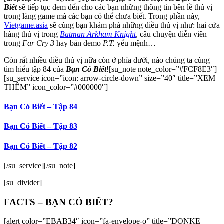
Biết
sẽ tiếp tục đem đến cho các bạn những thông tin bên lề thú vị
trong làng game mà các bạn có thể chưa biết. Trong phần này,
Vietgame.asia
sẽ cùng bạn khám phá những điều thú vị như:
hai cửa
hàng thú vị trong
Batman Arkham Knight
, câu chuyện diễn viên
trong
Far Cry 3
hay bản demo
P.T.
yểu mệnh…
Còn rất nhiều điều thú vị nữa còn ở phía dưới, nào chúng ta cùng
tìm hiểu tập 84 của
Bạn Có Biết
![su_note note_color=”#FCF8E3″]
[su_service icon=”icon: arrow-circle-down” size=”40″ title=”XEM
THÊM” icon_color=”#000000″]
Bạn Có Biết – Tập 84
Bạn Có Biết – Tập 83
Bạn Có Biết – Tập 82
[/su_service][/su_note]
[su_divider]
FACTS – BẠN CÓ BIẾT?
[alert color=”EBAB34″ icon=”fa-envelope-o” title=”DONKE