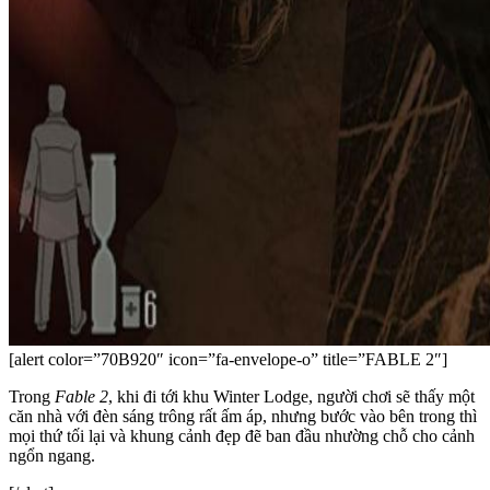
[alert color=”70B920″ icon=”fa-envelope-o” title=”FABLE 2″]
Trong
Fable 2
, khi đi tới khu Winter Lodge, người chơi sẽ thấy một
căn nhà với đèn sáng trông rất ấm áp, nhưng bước vào bên trong thì
mọi thứ tối lại và khung cảnh đẹp đẽ ban đầu nhường chỗ cho cảnh
ngổn ngang.