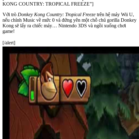
KONG COUNTRY: TROPICAL FREEZE”]
Với trò
Donkey Kong Country: Tropical Freeze
trên hệ máy Wii U,
nếu chỉnh Music về mức 0 và đứng yên một chỗ chú gorilla Donkey
Kong sẽ lấy ra chiếc máy… Nintendo 3DS và ngồi xuống chơi
game!
[/alert]