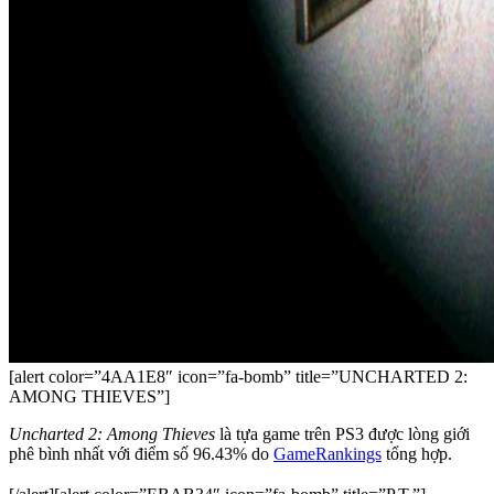
[alert color=”4AA1E8″ icon=”fa-bomb” title=”UNCHARTED 2:
AMONG THIEVES”]
Uncharted 2: Among Thieves
là tựa game trên PS3 được lòng giới
phê bình nhất với điểm số 96.43% do
GameRankings
tổng hợp.