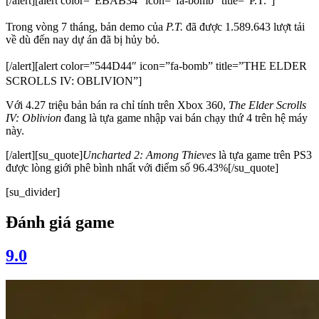
[/alert]
[alert color=”EBAB34″ icon=”fa-bomb” title=”P.T.”]
Trong vòng 7 tháng, bản demo của
P.T.
đã được 1.589.643 lượt tải
về dù đến nay dự án đã bị hủy bỏ.
[/alert]
[alert color=”544D44″ icon=”fa-bomb” title=”THE ELDER
SCROLLS IV: OBLIVION”]
Với 4.27 triệu bản bán ra chỉ tính trên Xbox 360,
The Elder Scrolls
IV: Oblivion
đang là tựa game nhập vai bán chạy thứ 4 trên hệ máy
này.
[/alert][su_quote]
Uncharted 2: Among Thieves
là tựa game trên PS3
được lòng giới phê bình nhất với điểm số 96.43%[/su_quote]
[su_divider]
Đánh giá game
9.0