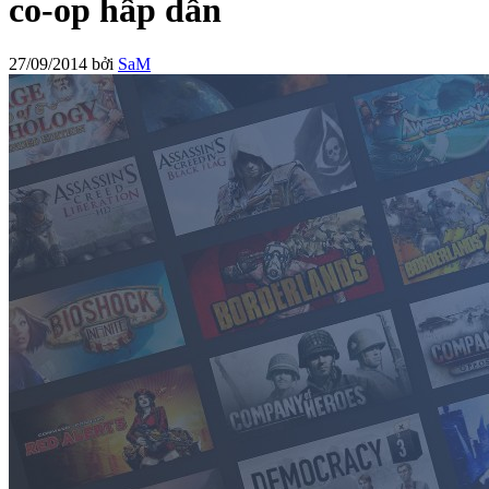
co-op hấp dẫn
27/09/2014
bởi
SaM