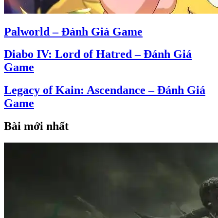
Palworld – Đánh Giá Game
Diabo IV: Lord of Hatred – Đánh Giá
Game
Legacy of Kain: Ascendance – Đánh Giá
Game
Bài mới nhất