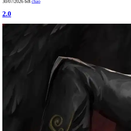
30/07/2026
bởi
chao
2.0