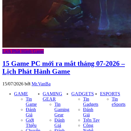
Lịch Phát Hành Game
15 Game PC mới ra mắt tháng 07-2026 –
Lịch Phát Hành Game
15/07/2026
bởi
Mr.VanBa
GAME
GAMING
GADGETS
ESPORTS
Tin
GEAR
Tin
Tin
Game
Tin
Gadgets
eSports
Đánh
Gaming
Đánh
Giá
Gear
Giá
Giới
Đánh
Trên Tay
Thiệu
Giá
Công
Chuyên
Đánh
Nghệ