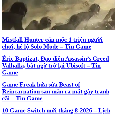
Mistfall Hunter cán mốc 1 triệu người
chơi, hé lộ Solo Mode – Tin Game
Éric Baptizat, Đạo diễn Assassin’s Creed
Valhalla, bất ngờ trở lại Ubisoft – Tin
Game
Game Freak hứa sửa Beast of
Reincarnation sau màn ra mắt gây tranh
cãi – Tin Game
10 Game Switch mới tháng 8-2026 – Lịch