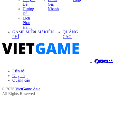
Đề
Giá
Hướng
Nhanh
Dẫn
Lịch
Phát
Hành
GAME MIỄN
SỰ KIỆN
QUẢNG
PHÍ
CÁO
Liên hệ
Ủng hộ
Quảng cáo
© 2026
VietGame.Asia
All Rights Reserved