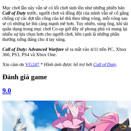
Mục chơi lần này vẫn sẽ có lối chơi sinh tồn như những phiên bản
Call of Duty
trước, người chơi và đồng đội của mình vẫn sẽ cố gắng
chống cự các đợt tấn công của kẻ thù theo từng vòng, mỗi vòng sau
sẽ có những kẻ thù càng mạnh mẽ hơn. Tuy nhiên, súng ông, khí tài
quân dụng trong mục chơi Co-op giờ đây sẽ phong phú và mang lại
nhiều sự lựa chọn hơn cho người chơi, bên cạnh là những phần
thưởng xứng đáng cho 4 tay súng.
Call of Duty: Advanced Warfare
sẽ ra mắt vào 4/11 trên PC, Xbox
360, PS3, PS4 và Xbox One.
Xin cảm ơn
VG247
.
* Hình ảnh được hỗ trợ bởi
Call of Duty
.
Đánh giá game
9.0