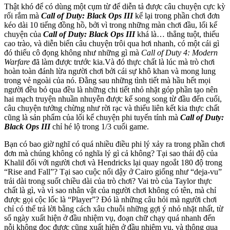
Thật khó để có dùng một cụm từ để diễn tả được câu chuyện cực kỳ
rối rắm mà
Call of Duty: Black Ops III
kể lại trong phần chơi đơn
kéo dài 10 tiếng đồng hồ, bởi vì trong những màn chơi đầu, lối kể
chuyện của
Call of Duty: Black Ops III
khá là… thẳng tuột, thiếu
cao trào, và diễn biến câu chuyện trôi qua hơi nhanh, có một cái gì
đó thiếu cô đọng không như những gì mà
Call of Duty 4: Modern
Warfare
đã làm được trước kia.Và đó thực chất là lúc mà trò chơi
hoàn toàn đánh lừa người chơi bởi cái sự khô khan và mong lung
trong vẻ ngoài của nó. Đằng sau những tình tiết mà hầu hết mọi
người đều bỏ qua đều là những chi tiết nhỏ nhặt góp phần tạo nên
hai mạch truyện nhuần nhuyễn được kể song song từ đầu đến cuối,
câu chuyện tưởng chừng như rời rạc và thiếu liên kết kia thực chất
cũng là sản phẩm của lối kể chuyện phi tuyến tính mà
Call of Duty:
Black Ops III
chỉ hé lộ trong 1/3 cuối game.
Bạn có bao giờ nghĩ có quá nhiều điều phi lý xảy ra trong phần chơi
đơn mà chúng không có nghĩa lý gì cả không? Tại sao thái độ của
Khalil đối với người chơi và Hendricks lại quay ngoắt 180 độ trong
“Rise and Fall”? Tại sao cuộc nổi dậy ở Cairo giống như “deja-vu”
trải dài trong suốt chiều dài của trò chơi? Vai trò của Taylor thực
chất là gì, và vì sao nhân vật của người chơi không có tên, mà chỉ
được gọi cộc lốc là “Player”? Đó là những câu hỏi mà người chơi
chỉ có thể trả lời bằng cách xâu chuỗi những gợi ý nhỏ nhặt nhất, từ
số ngày xuất hiện ở đầu nhiệm vụ, đoạn chữ chạy quá nhanh đến
nỗi không đọc được cũng xuất hiện ở đầu nhiệm vụ, và thông qua