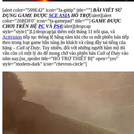
[alert color=”599E42″ icon=”fa-gittip” title=””]
BÀI VIẾT SỬ
DỤNG GAME ĐƯỢC
SCE ASIA
HỖ TRỢ
[/alert][alert
color=”26BDF0″ icon=”fa-gamepad” title=””]
GAME ĐƯỢC
CHƠI TRÊN HỆ
PC
VÀ
PS4
[/alert][dropcap
style=”style1″]L[/dropcap]ại thêm một tháng 11 trôi qua, và
Activision
tiếp tục thông lệ hằng năm khi cho ra mắt phiên bản tiếp
theo trong loạt game bắn súng ăn khách và cũng đầy tai tiếng của
hãng –
Call of Duty
. Tuy nhiên, đối với những người hâm mộ thì
vẫn còn có một lý do để mong chờ vào phiên bản
Call of Duty
vào
năm nay.[su_spoiler title=”HỖ TRỢ THIẾT BỊ” open=”yes”
style=”modern-dark” icon=”chevron-circle”]