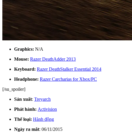
Graphics:
N/A
Mouse:
Razer DeathAdder 2013
Keyboard:
Razer DeathStalker Essential 2014
Headphone:
Razer Carcharias for Xbox/PC
[/su_spoiler]
Sản xuất
:
Treyarch
Phát hành:
Activision
Thể loại:
Hành động
Ngày ra mắt
: 06/11/2015