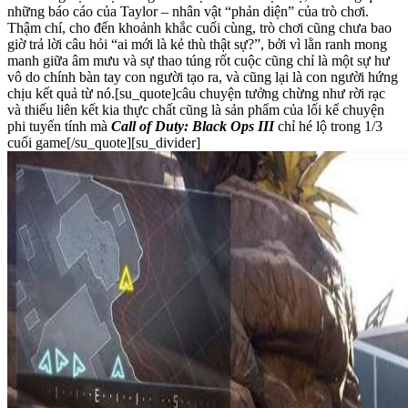
những báo cáo của Taylor – nhân vật “phản diện” của trò chơi.
Thậm chí, cho đến khoảnh khắc cuối cùng, trò chơi cũng chưa bao
giờ trả lời câu hỏi “ai mới là kẻ thù thật sự?”, bởi vì lằn ranh mong
manh giữa âm mưu và sự thao túng rốt cuộc cũng chỉ là một sự hư
vô do chính bàn tay con người tạo ra, và cũng lại là con người hứng
chịu kết quả từ nó.[su_quote]câu chuyện tưởng chừng như rời rạc
và thiếu liên kết kia thực chất cũng là sản phẩm của lối kể chuyện
phi tuyến tính mà
Call of Duty: Black Ops III
chỉ hé lộ trong 1/3
cuối game[/su_quote][su_divider]