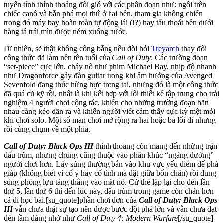
tuyến tính thỉnh thoảng đổi gió với các phân đoạn như: ngồi trên
chiếc canô và bắn phá mọi thứ ở hai bên, tham gia không chiến
trong đó máy bay hoàn toàn tự động lái (!?) hay tẩu thoát bên dưới
hàng tá trái mìn được ném xuống nước.
Dĩ nhiên, sẽ thật không công bằng nếu đòi hỏi
Treyarch
thay đổi
công thức đã làm nên tên tuổi của
Call of Duty
: Các trường đoạn
“set-piece” cực lớn, cháy nổ như phim Michael Bay, nhịp độ nhanh
như Dragonforce gảy đàn guitar trong khi âm hưởng của Avenged
Sevenfold đang thúc hừng hực trong tai, nhưng đó là một công thức
đã quá cũ kỹ rồi, nhất là khi kết hợp với lối thiết kế tập trung cho trải
nghiệm 4 người chơi cộng tác, khiến cho những trường đoạn bắn
nhau càng kéo dãn ra và khiến người viết cảm thấy cực kỳ mệt mỏi
khi chơi solo. Một số màn chơi mở rộng ra hai hoặc ba lối đi nhưng
rồi cũng chụm về một phía.
Call of Duty: Black Ops III
thỉnh thoảng còn mang đến những trận
đấu trùm, nhưng chúng cũng thuộc vào phân khúc “ngáng đường”
người chơi hơn. Lấy súng thường bắn vào khu vực yếu điểm để phá
giáp (không biết vì cố ý hay cố tình mà đặt giữa bốn chân) rồi dùng
súng phóng lựu táng thẳng vào mặt nó. Cứ thế lặp lại cho đến lần
thứ 5, lần thứ 6 thì đến lúc này, đấu trùm trong game còn chán hơn
cả đi học bài.[su_quote]phần chơi đơn của
Call of Duty: Black Ops
III
vẫn chưa thật sự tạo nên được bước đột phá lớn và vẫn chưa đạt
đến tầm đáng nhớ như
Call of Duty 4: Modern Warfare
[/su_quote]