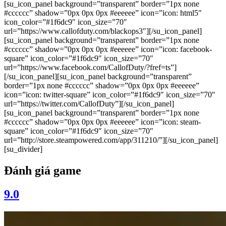
[su_icon_panel background=”transparent” border=”1px none
#cccccc” shadow=”0px 0px 0px #eeeeee” icon=”icon: html5″
icon_color=”#1f6dc9″ icon_size=”70″
url=”https://www.callofduty.com/blackops3″][/su_icon_panel]
[su_icon_panel background=”transparent” border=”1px none
#cccccc” shadow=”0px 0px 0px #eeeeee” icon=”icon: facebook-
square” icon_color=”#1f6dc9″ icon_size=”70″
url=”https://www.facebook.com/CallofDuty/?fref=ts”]
[/su_icon_panel][su_icon_panel background=”transparent”
border=”1px none #cccccc” shadow=”0px 0px 0px #eeeeee”
icon=”icon: twitter-square” icon_color=”#1f6dc9″ icon_size=”70″
url=”https://twitter.com/CallofDuty”][/su_icon_panel]
[su_icon_panel background=”transparent” border=”1px none
#cccccc” shadow=”0px 0px 0px #eeeeee” icon=”icon: steam-
square” icon_color=”#1f6dc9″ icon_size=”70″
url=”http://store.steampowered.com/app/311210/”][/su_icon_panel]
[su_divider]
Đánh giá game
9.0