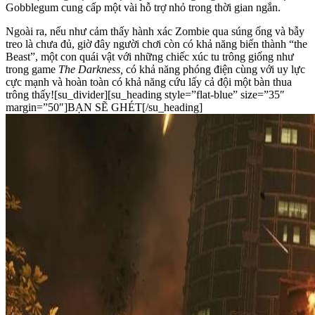
Gobblegum cung cấp một vài hỗ trợ nhỏ trong thời gian ngắn.
Ngoài ra, nếu như cảm thấy hành xác Zombie qua súng ống và bẫy
treo là chưa đủ, giờ đây người chơi còn có khả năng biến thành “the
Beast”, một con quái vật với những chiếc xúc tu trông giống như
trong game
The Darkness,
có khả năng phóng điện cùng với uy lực
cực mạnh và hoàn toàn có khả năng cứu lấy cả đội một bàn thua
trông thấy![su_divider][su_heading style=”flat-blue” size=”35″
margin=”50″]BẠN SẼ GHÉT[/su_heading]