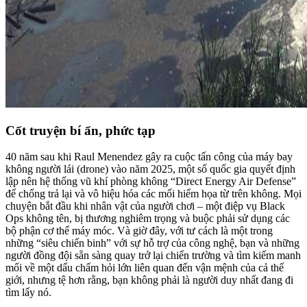
Cốt truyện bí ẩn, phức tạp
40 năm sau khi Raul Menendez gây ra cuộc tấn công của máy bay
không người lái (drone) vào năm 2025, một số quốc gia quyết định
lập nên hệ thống vũ khí phòng không “Direct Energy Air Defense”
để chống trả lại và vô hiệu hóa các mối hiểm họa từ trên không. Mọi
chuyện bắt đầu khi nhân vật của người chơi – một điệp vụ Black
Ops không tên, bị thương nghiêm trọng và buộc phải sử dụng các
bộ phận cơ thể máy móc. Và giờ đây, với tư cách là một trong
những “siêu chiến binh” với sự hỗ trợ của công nghệ, bạn và những
người đồng đội sẵn sàng quay trở lại chiến trường và tìm kiếm manh
mối về một dấu chấm hỏi lớn liên quan đến vận mệnh của cả thế
giới, nhưng tệ hơn rằng, bạn không phải là người duy nhất đang đi
tìm lấy nó.