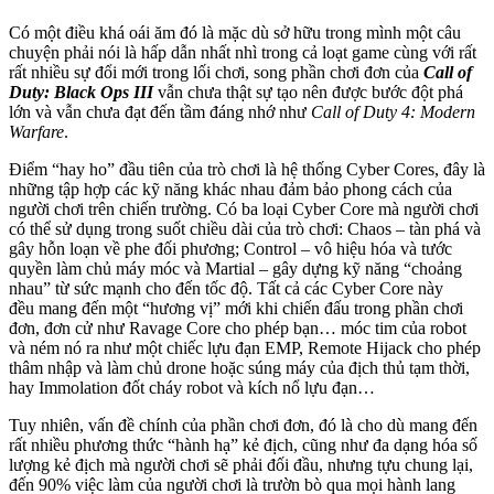
Có một điều khá oái ăm đó là mặc dù sở hữu trong mình một câu
chuyện phải nói là hấp dẫn nhất nhì trong cả loạt game cùng với rất
rất nhiều sự đổi mới trong lối chơi, song phần chơi đơn của
Call of
Duty: Black Ops III
vẫn chưa thật sự tạo nên được bước đột phá
lớn và vẫn chưa đạt đến tầm đáng nhớ như
Call of Duty 4: Modern
Warfare
.
Điểm “hay ho” đầu tiên của trò chơi là hệ thống Cyber Cores, đây là
những tập hợp các kỹ năng khác nhau đảm bảo phong cách của
người chơi trên chiến trường. Có ba loại Cyber Core mà người chơi
có thể sử dụng trong suốt chiều dài của trò chơi: Chaos – tàn phá và
gây hỗn loạn về phe đối phương; Control – vô hiệu hóa và tước
quyền làm chủ máy móc và Martial – gây dựng kỹ năng “choảng
nhau” từ sức mạnh cho đến tốc độ. Tất cả các Cyber Core này
đều mang đến một “hương vị” mới khi chiến đấu trong phần chơi
đơn, đơn cử như Ravage Core cho phép bạn… móc tim của robot
và ném nó ra như một chiếc lựu đạn EMP, Remote Hijack cho phép
thâm nhập và làm chủ drone hoặc súng máy của địch thủ tạm thời,
hay Immolation đốt cháy robot và kích nổ lựu đạn…
Tuy nhiên, vấn đề chính của phần chơi đơn, đó là cho dù mang đến
rất nhiều phương thức “hành hạ” kẻ địch, cũng như đa dạng hóa số
lượng kẻ địch mà người chơi sẽ phải đối đầu, nhưng tựu chung lại,
đến 90% việc làm của người chơi là trườn bò qua mọi hành lang