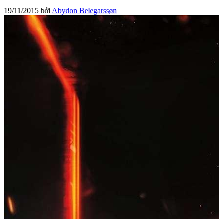
19/11/2015
bởi
Abydon Belegarssøn