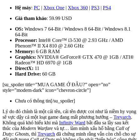
Hệ máy
:
PC
|
Xbox One
|
Xbox 360
|
PS3
|
PS4
Giá tham khảo
: 59.99 USD
OS:
Windows 7 64-Bit / Windows 8 64-Bit / Windows 8.1
64-Bit
Processor:
Intel® Core™ i3-530 @ 2.93 GHz / AMD
Phenom™ II X4 810 @ 2.60 GHz
Memory:
6 GB RAM
Graphics:
NVIDIA® GeForce® GTX 470 @ 1GB / ATI®
Radeon™ HD 6970 @ 1GB
DirectX:
11
Hard Drive:
60 GB
[su_spoiler title=”MUA GAME Ở ĐÂU?” open=”no”
style=”modern-dark” icon=”chevron-circle”]
Chưa có thông tin[/su_spoiler]
Lý do đó chính là một cái tên, cái tên được coi như là niềm hy vọng
sẽ vực dậy cả một loạt game đang mất phương hướng –
Treyarch
.
Không quá khó hiểu khi mà
Infinity Ward
bắt đầu sa lầy sau kết
thúc của
Modern Warfare
và tự… làm mình xấu hổ bằng
Call of
Duty: Ghosts
, thì
Treyarch
đã chứng minh rằng vẫn còn chỗ cho sự
đổi mới trong
Call of Duty
mà không cần phải “biến hóa” công thức