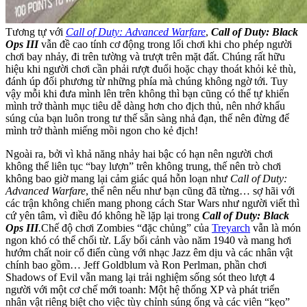
Tương tự với
Call of Duty: Advanced Warfare
,
Call of Duty: Black
Ops III
vẫn đề cao tính cơ động trong lối chơi khi cho phép người
chơi bay nhảy, đi trên tường và trượt trên mặt đất. Chúng rất hữu
hiệu khi người chơi cần phải rượt đuổi hoặc chạy thoát khỏi kẻ thù,
đánh úp đối phương từ những phía mà chúng không ngờ tới. Tuy
vậy mỗi khi đưa mình lên trên không thì bạn cũng có thể tự khiến
mình trở thành mục tiêu dễ dàng hơn cho địch thủ, nên nhớ khẩu
súng của bạn luôn trong tư thế sẵn sàng nhả đạn, thế nên đừng để
mình trở thành miếng mồi ngon cho kẻ địch!
Ngoài ra, bởi vì khả năng nhảy hai bậc có hạn nên người chơi
không thể liên tục “bay lượn” trên không trung, thế nên trò chơi
không bao giờ mang lại cảm giác quá hỗn loạn như
Call of Duty:
Advanced Warfare
, thế nên nếu như bạn cũng đã từng… sợ hãi với
các trận không chiến mang phong cách Star Wars như người viết thì
cứ yên tâm, vì điều đó không hề lặp lại trong
Call of Duty: Black
Ops III
.
Chế độ chơi Zombies “đặc chủng” của
Treyarch
vẫn là món
ngon khó có thể chối từ. Lấy bối cảnh vào năm 1940 và mang hơi
hướm chất noir cổ điển cùng với nhạc Jazz êm dịu và các nhân vật
chính bao gồm… Jeff Goldblum và Ron Perlman, phần chơi
Shadows of Evil vẫn mang lại trải nghiệm sống sót theo lượt 4
người với một cơ chế mới toanh: Một hệ thống XP và phát triển
nhân vật riêng biệt cho việc tùy chỉnh súng ống và các viên “kẹo”