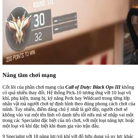
Nâng tầm chơi mạng
Cốt lõi của phần chơi mạng của
Call of Duty: Black Ops III
không
có quá nhiều thay đổi. Hệ thống Pick-10 tương ứng với 10 loại vũ
khí, phụ kiện, trang bị, kỹ năng Perk hay Wildcard trong từng lớp
nhân vật mà người chơi tự định hình theo đúng phong cách chơi của
mình. Tuy nhiên, điểm đáng chú ý nhất là giờ đây, người chơi sẽ
không vào vai một tên lính vô danh tiểu tốt nữa mà sẽ nhập vai một
trong các Specialist đặc biệt của trò chơi, với một loại năng lực hoặc
một loại vũ khí đặc biệt khi tham gia vào trận đấu.
9 Specialist với 18 năng lực/vũ khí với độ hữu dụng và uy lực khác