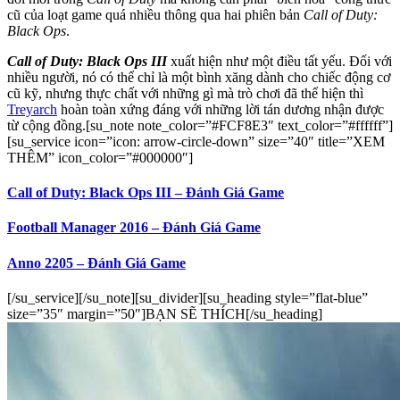
cũ của loạt game quá nhiều thông qua hai phiên bản
Call of Duty:
Black Ops
.
Call of Duty: Black Ops III
xuất hiện như một điều tất yếu. Đối với
nhiều người, nó có thể chỉ là một bình xăng dành cho chiếc động cơ
cũ kỹ, nhưng thực chất với những gì mà trò chơi đã thể hiện thì
Treyarch
hoàn toàn xứng đáng với những lời tán dương nhận được
từ cộng đồng.[su_note note_color=”#FCF8E3″ text_color=”#ffffff”]
[su_service icon=”icon: arrow-circle-down” size=”40″ title=”XEM
THÊM” icon_color=”#000000″]
Call of Duty: Black Ops III – Đánh Giá Game
Football Manager 2016 – Đánh Giá Game
Anno 2205 – Đánh Giá Game
[/su_service][/su_note][su_divider][su_heading style=”flat-blue”
size=”35″ margin=”50″]BẠN SẼ THÍCH[/su_heading]