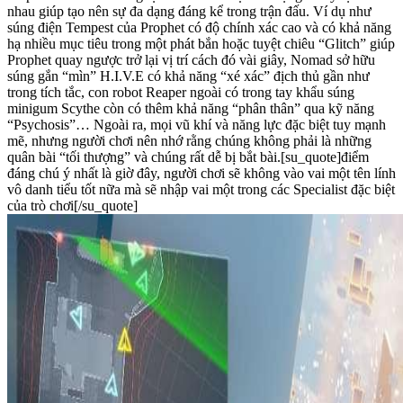
nhau giúp tạo nên sự đa dạng đáng kể trong trận đấu. Ví dụ như
súng điện Tempest của Prophet có độ chính xác cao và có khả năng
hạ nhiều mục tiêu trong một phát bắn hoặc tuyệt chiêu “Glitch” giúp
Prophet quay ngược trở lại vị trí cách đó vài giây, Nomad sở hữu
súng gắn “mìn” H.I.V.E có khả năng “xé xác” địch thủ gần như
trong tích tắc, con robot Reaper ngoài có trong tay khẩu súng
minigum Scythe còn có thêm khả năng “phân thân” qua kỹ năng
“Psychosis”… Ngoài ra, mọi vũ khí và năng lực đặc biệt tuy mạnh
mẽ, nhưng người chơi nên nhớ rằng chúng không phải là những
quân bài “tối thượng” và chúng rất dễ bị bắt bài.[su_quote]điểm
đáng chú ý nhất là giờ đây, người chơi sẽ không vào vai một tên lính
vô danh tiểu tốt nữa mà sẽ nhập vai một trong các Specialist đặc biệt
của trò chơi[/su_quote]