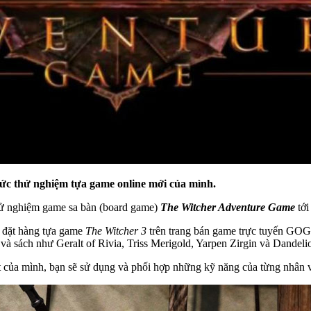
c thử nghiệm tựa game online mới của mình.
ử nghiệm game sa bàn (board game)
The Witcher Adventure Game
tớ
ã đặt hàng tựa game
The Witcher 3
trên trang bán game trực tuyến GOG
à sách như Geralt of Rivia, Triss Merigold, Yarpen Zirgin và Dandeli
t của mình, bạn sẽ sử dụng và phối hợp những kỹ năng của từng nhân 