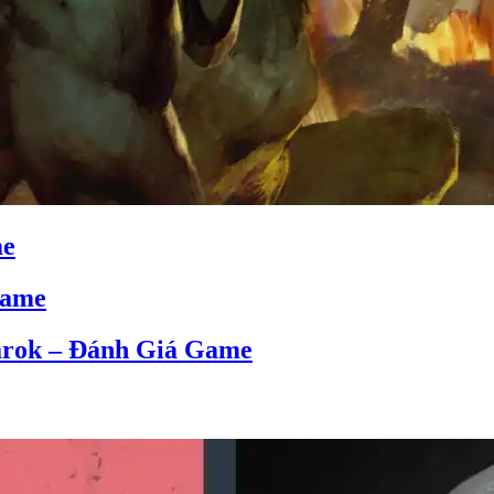
me
Game
narok – Đánh Giá Game