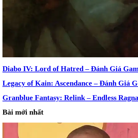
Diabo IV: Lord of Hatred – Đánh Giá Ga
Legacy of Kain: Ascendance – Đánh Giá 
Granblue Fantasy: Relink – Endless Rag
Bài mới nhất