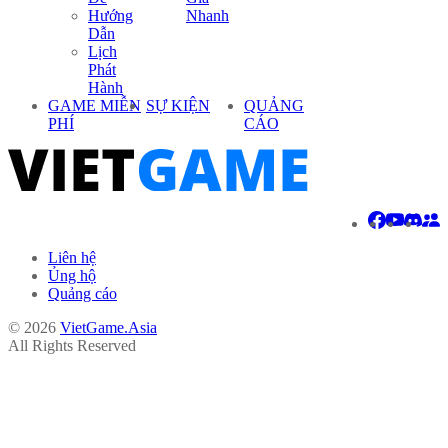
Hướng
Nhanh
Dẫn
Lịch
Phát
Hành
GAME MIỄN
SỰ KIỆN
QUẢNG
PHÍ
CÁO
Liên hệ
Ủng hộ
Quảng cáo
© 2026
VietGame.Asia
All Rights Reserved