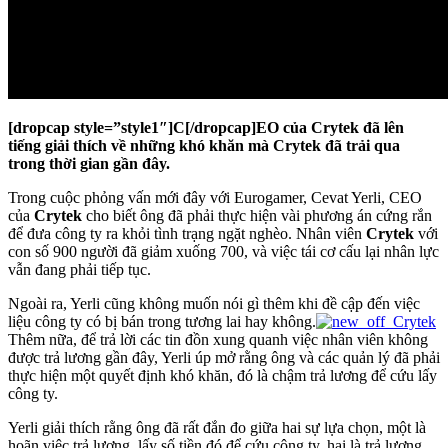
[dropcap style=”style1″]C[/dropcap]EO của Crytek đã lên
tiếng giải thích về những khó khăn mà Crytek đã trải qua
trong thời gian gần đây.
Trong cuộc phỏng vấn mới đây với Eurogamer, Cevat Yerli, CEO
của
Crytek
cho biết ông đã phải thực hiện vài phương án cứng rắn
để đưa công ty ra khỏi tình trạng ngặt nghèo. Nhân viên
Crytek
với
con số 900 người đã giảm xuống 700, và việc tái cơ cấu lại nhân lực
vẫn đang phải tiếp tục.
Ngoài ra, Yerli cũng không muốn nói gì thêm khi đề cập đến việc
liệu công ty có bị bán trong tương lai hay không.
Thêm nữa, để trả lời các tin đồn xung quanh việc nhân viên không
được trả lương gần đây, Yerli úp mở rằng ông và các quản lý đã phải
thực hiện một quyết định khó khăn, đó là chậm trả lương để cứu lấy
công ty.
Yerli giải thích rằng ông đã rất đắn đo giữa hai sự lựa chọn, một là
hoãn việc trả lương, lấy số tiền đó để cứu công ty, hai là trả lương