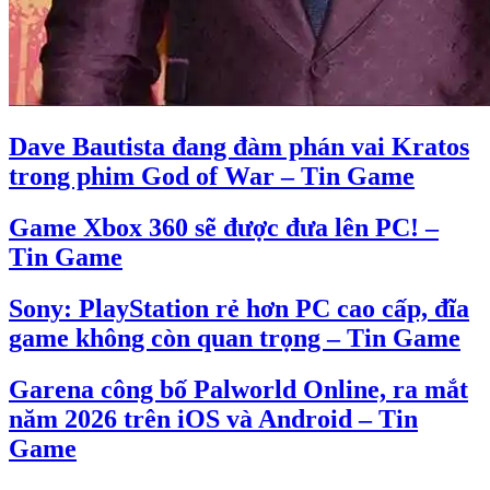
Dave Bautista đang đàm phán vai Kratos
trong phim God of War – Tin Game
Game Xbox 360 sẽ được đưa lên PC! –
Tin Game
Sony: PlayStation rẻ hơn PC cao cấp, đĩa
game không còn quan trọng – Tin Game
Garena công bố Palworld Online, ra mắt
năm 2026 trên iOS và Android – Tin
Game