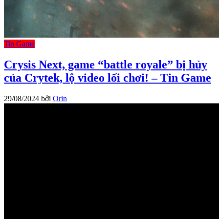
Tin Game
Crysis Next, game “battle royale” bị hủy
của Crytek, lộ video lối chơi! – Tin Game
29/08/2024
bởi
Orin