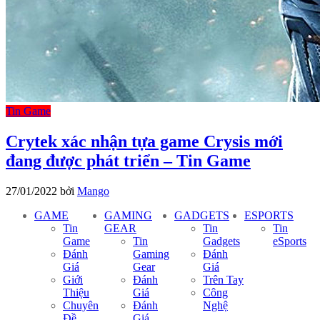
Tin Game
Crytek xác nhận tựa game Crysis mới
đang được phát triển – Tin Game
27/01/2022
bởi
Mango
GAME
GAMING
GADGETS
ESPORTS
Tin
GEAR
Tin
Tin
Game
Tin
Gadgets
eSports
Đánh
Gaming
Đánh
Giá
Gear
Giá
Giới
Đánh
Trên Tay
Thiệu
Giá
Công
Chuyên
Đánh
Nghệ
Đề
Giá