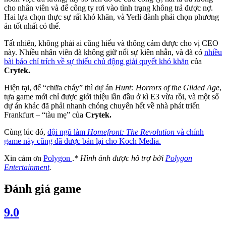
cho nhân viên và để công ty rơi vào tình trạng không trả được nợ.
Hai lựa chọn thực sự rất khó khăn, và Yerli đành phải chọn phương
án tốt nhất có thể.
Tất nhiên, không phải ai cũng hiểu và thông cảm được cho vị CEO
này. Nhiều nhân viên đã không giữ nổi sự kiên nhẫn, và đã có
nhiều
bài báo chỉ trích về sự thiếu chủ động giải quyết khó khăn
của
Crytek.
Hiện tại, để “chữa cháy” thì dự án
Hunt: Horrors of the Gilded Age
,
tựa game mới chỉ được giới thiệu lần đầu ở kì E3 vừa rồi, và một số
dự án khác đã phải nhanh chóng chuyển hết về nhà phát triển
Frankfurt – “tàu mẹ” của
Crytek.
Cùng lúc đó,
đội ngũ làm
Homefront: The Revolution
và chính
game này cũng đã được bán lại cho Koch Media.
Xin cảm ơn
Polygon
.
* Hình ảnh được hỗ trợ bởi
Polygon
Entertainment
.
Đánh giá game
9.0