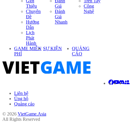
Giới
Đánh
Trên Tay
Thiệu
Giá
Công
Chuyên
Đánh
Nghệ
Đề
Giá
Hướng
Nhanh
Dẫn
Lịch
Phát
Hành
GAME MIỄN
SỰ KIỆN
QUẢNG
PHÍ
CÁO
Liên hệ
Ủng hộ
Quảng cáo
© 2026
VietGame.Asia
All Rights Reserved