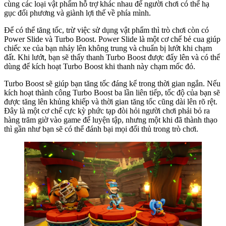
cùng các loại vật phẩm hỗ trợ khác nhau để người chơi có thể hạ
gục đối phương và giành lợi thế về phía mình.
Để có thể tăng tốc, trừ việc sử dụng vật phẩm thì trò chơi còn có
Power Slide và Turbo Boost. Power Slide là một cơ chế bẻ cua giúp
chiếc xe của bạn nhảy lên không trung và chuẩn bị lướt khi chạm
đất. Khi lướt, bạn sẽ thấy thanh Turbo Boost được đẩy lên và có thể
dùng để kích hoạt Turbo Boost khi thanh này chạm mốc đỏ.
Turbo Boost sẽ giúp bạn tăng tốc đáng kể trong thời gian ngắn. Nếu
kích hoạt thành công Turbo Boost ba lần liên tiếp, tốc độ của bạn sẽ
được tăng lên khủng khiếp và thời gian tăng tốc cũng dài lên rõ rệt.
Đây là một cơ chế cực kỳ phức tạp đòi hỏi người chơi phải bỏ ra
hàng trăm giờ vào game để luyện tập, nhưng một khi đã thành thạo
thì gần như bạn sẽ có thể đánh bại mọi đối thủ trong trò chơi.