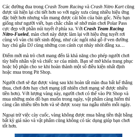
Các đường đua trong
Crash Team Racing
và
Crash Nitro Kart
cũng
được tái hiện lại chi tiết hơn so với ngày xưa cùng nhiều hiệu ứng
đặc biệt hơn nhưng vẫn mang được cái hồn của bản gốc. Nếu bạn
giống như người viết, bạn chắc chắn sẽ nhớ màn chơi Polar Pass
cực đẹp với phần núi tuyết ở phía xa. Với
Crash Team Racing
Nitro-Fueled
, màn chơi này được làm lại với hiệu ứng tuyết rơi
cùng vô vàn chi tiết sinh động, như các ngôi nhà gỗ ở ven đường
hay chú gấu DJ cùng những con cánh cụt nhảy nhót đằng xa…
Điểm mới mà trò chơi mang đến là khả năng cho phép người chơi
tùy biến nhân vật và chiếc xe của mình. Bạn sẽ mở khóa trang phục
hoặc bộ phận cho xe khi hoàn thành một số điều kiện nhất định
hoặc mua trong Pit Shop.
Người chơi sẽ đạt được vàng sau khi hoàn tất màn đua bất kể thắng
thua, chơi đơn hay chơi mạng (dĩ nhiên chơi mạng sẽ được nhiều
tiền hơn). Với lượng vàng này, người chơi có thể vào Pit Shop và
mua những món đồ bạn muốn trong ngày, vật phẩm càng hiếm thì
càng cần nhiều tiền hơn và sẽ được xoay tua ngẫu nhiên mỗi ngày.
Ngoại trừ việc cày cuốc, vàng không được mua bằng tiền thật bằng
bất kỳ giá nào và vật phẩm cũng không có tác dụng giúp bạn chơi
tốt hơn.