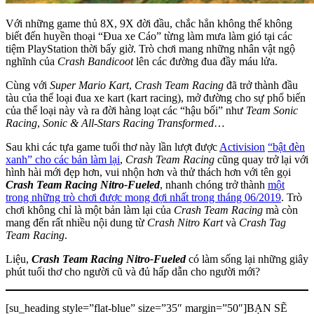
Với những game thủ 8X, 9X đời đầu, chắc hẳn không thể không
biết đến huyền thoại “Đua xe Cáo” từng làm mưa làm gió tại các
tiệm PlayStation thời bấy giờ. Trò chơi mang những nhân vật ngộ
nghĩnh của
Crash Bandicoot
lên các đường đua đầy máu lửa.
Cùng với
Super Mario Kart
,
Crash Team Racing
đã trở thành đầu
tàu của thể loại đua xe kart (kart racing), mở đường cho sự phổ biến
của thể loại này và ra đời hàng loạt các “hậu bối” như
Team Sonic
Racing
,
Sonic & All-Stars Racing Transformed
…
Sau khi các tựa game tuổi thơ này lần lượt được
Activision
“bật đèn
xanh” cho các bản làm lại
,
Crash Team Racing
cũng quay trở lại với
hình hài mới đẹp hơn, vui nhộn hơn và thử thách hơn với tên gọi
Crash Team Racing Nitro-Fueled
, nhanh chóng trở thành
một
trong những trò chơi được mong đợi nhất trong tháng 06/2019
. Trò
chơi không chỉ là một bản làm lại của
Crash Team Racing
mà còn
mang đến rất nhiều nội dung từ
Crash Nitro Kart
và
Crash Tag
Team Racing
.
Liệu,
Crash Team Racing Nitro-Fueled
có làm sống lại những giây
phút tuổi thơ cho người cũ và đủ hấp dẫn cho người mới?
[su_heading style=”flat-blue” size=”35″ margin=”50″]BẠN SẼ