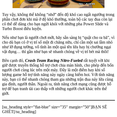
Tuy vậy, không thể không “nhớ” đến độ khó cao ngất ngưởng trong
phần chơi đơn khi mà ở độ khó thường, toàn bộ các tay đua còn lại
có thể dễ dàng cho bạn ngửi khói với những pha Power Slide và
Turbo Boost điêu luyện.
Nếu như bạn là người chơi mới, hãy sẵn sàng bị “quật cho ra bã”, vì
cho dù bạn có ở vị trí số một đi chăng nữa, chỉ cần một sai lầm nhỏ
như lỡ đụng tường, vô tình ăn một quả tên lửa hay bị chướng ngại
vật đụng… thì gần như bạn sẽ nhanh chóng về vị trí bét mà thôi!
Bên cạnh đó,
Crash Team Racing Nitro-Fueled
rất tuyệt vời khi
giữ được truyền thống hỗ trợ chơi chia màn hình, cho phép đến bốn
người chơi cùng lúc trên một máy. Đây là một điểm hay khi số
lượng game hỗ trợ tính năng này ngày càng hiếm hoi. Với tính năng
này, bạn có thể nhanh chóng tham gia những trận đua nảy lửa cùng
gia đình, người thân. Ngoài ra, tính năng chơi mạng cũng được hỗ
trợ để bạn tranh tài cao thấp với những người chơi khác trên thế
giới.
[su_heading style=”flat-blue” size=”35″ margin=”50″]BẠN SẼ
GHÉT[/su_heading]