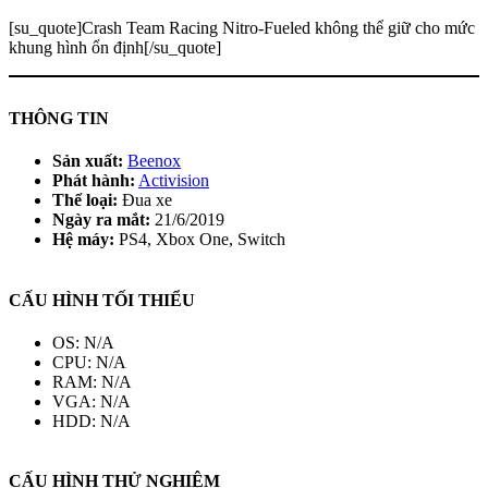
[su_quote]Crash Team Racing Nitro-Fueled không thể giữ cho mức
khung hình ổn định[/su_quote]
THÔNG TIN
Sản xuất:
Beenox
Phát hành:
Activision
Thể loại:
Đua xe
Ngày ra mắt:
21/6/2019
Hệ máy:
PS4, Xbox One, Switch
CẤU HÌNH TỐI THIỂU
OS: N/A
CPU: N/A
RAM: N/A
VGA: N/A
HDD: N/A
CẤU HÌNH THỬ NGHIỆM