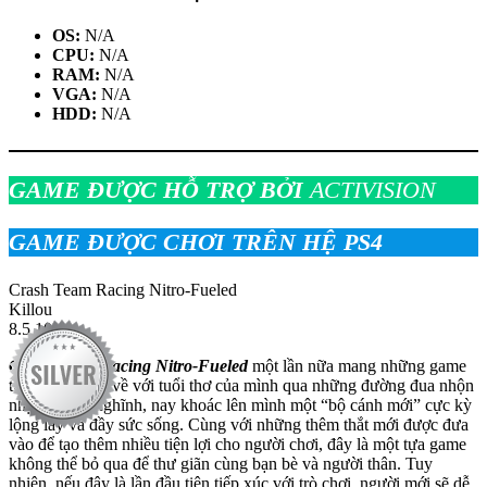
OS:
N/A
CPU:
N/A
RAM:
N/A
VGA:
N/A
HDD:
N/A
GAME ĐƯỢC HỖ TRỢ BỞI
ACTIVISION
GAME ĐƯỢC CHƠI TRÊN HỆ PS4
Crash Team Racing Nitro-Fueled
Killou
8.5
10
Crash Team Racing Nitro-Fueled
một lần nữa mang những game
thủ gạo cội trở về với tuổi thơ của mình qua những đường đua nhộn
nhịp và ngộ nghĩnh, nay khoác lên mình một “bộ cánh mới” cực kỳ
lộng lẫy và đầy sức sống. Cùng với những thêm thắt mới được đưa
vào để tạo thêm nhiều tiện lợi cho người chơi, đây là một tựa game
không thể bỏ qua để thư giãn cùng bạn bè và người thân. Tuy
nhiên, nếu đây là lần đầu tiên tiếp xúc với trò chơi, người mới sẽ dễ