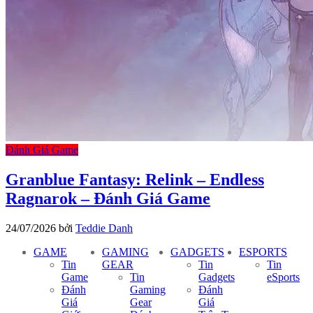
Đánh Giá Game
Granblue Fantasy: Relink – Endless
Ragnarok – Đánh Giá Game
24/07/2026
bởi
Teddie Danh
GAME
GAMING
GADGETS
ESPORTS
Tin
GEAR
Tin
Tin
Game
Tin
Gadgets
eSports
Đánh
Gaming
Đánh
Giá
Gear
Giá