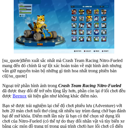
[su_quote]điểm xuất sắc nhất mà Crash Team Racing Nitro-Fueled
mang đến đó chính là sự lột xác hoàn toàn về mặt hình ảnh nhưng
vẫn giữ nguyên toàn bộ những gì tinh hoa nhất trong phiên bản
cũ[/su_quote]
Ngoại trừ phần hình ảnh trong
Crash Team Racing Nitro-Fueled
đã được thay đổi để trở nên lộng lẫy hơn, phần còn lại ở lối chơi đều
được
Beenox
tái hiện gần như không khác điểm nào.
Bạn sẽ được trải nghiệm lại chế độ chơi phiêu lưu (Adventure) với
hơn 20 màn chơi tuổi thơ cùng rất nhiều tay trùm đang chờ bạn đánh
bại để mở khóa. Điểm mới lần này là bạn có thể chọn sử dụng lối
chơi của Nitro-Fueled (có thể tự do thay đổi nhân vật và tùy biến xe
bằng các món đồ trang trí trong quá trình chơi) hay lối chơi cổ điển