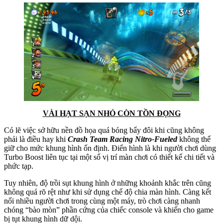
VÀI HẠT SẠN NHỎ CÒN TỒN ĐỌNG
Có lẽ việc sở hữu nền đồ họa quá bóng bẩy đôi khi cũng không
phải là điều hay khi
Crash Team Racing Nitro-Fueled
không thể
giữ cho mức khung hình ổn định. Điển hình là khi người chơi dùng
Turbo Boost liên tục tại một số vị trí màn chơi có thiết kế chi tiết và
phức tạp.
Tuy nhiên, độ trồi sụt khung hình ở những khoảnh khắc trên cũng
không quá rõ rệt như khi sử dụng chế độ chia màn hình. Càng kết
nối nhiều người chơi trong cùng một máy, trò chơi càng nhanh
chóng “bào mòn” phần cứng của chiếc console và khiến cho game
bị tụt khung hình dữ dội.