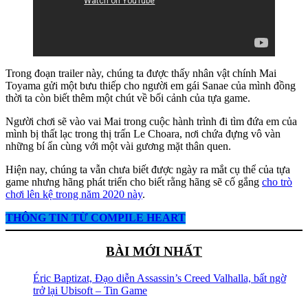
Trong đoạn trailer này, chúng ta được thấy nhân vật chính Mai
Toyama gửi một bưu thiếp cho người em gái Sanae của mình đồng
thời ta còn biết thêm một chút về bối cảnh của tựa game.
Người chơi sẽ vào vai Mai trong cuộc hành trình đi tìm đứa em của
mình bị thất lạc trong thị trấn Le Choara, nơi chứa đựng vô vàn
những bí ẩn cùng với một vài gương mặt thân quen.
Hiện nay, chúng ta vẫn chưa biết được ngày ra mắt cụ thể của tựa
game nhưng hãng phát triển cho biết rằng hãng sẽ cố gắng
cho trò
chơi lên kệ trong năm 2020 này
.
THÔNG TIN TỪ COMPILE HEART
BÀI MỚI NHẤT
Éric Baptizat, Đạo diễn Assassin’s Creed Valhalla, bất ngờ
trở lại Ubisoft – Tin Game