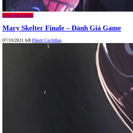
Đánh Giá Game
Mary Skelter Finale – Đánh Giá Game
07/10/2021
bởi
Piketr Cechillas