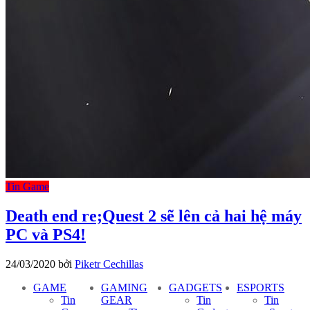
Tin Game
Death end re;Quest 2 sẽ lên cả hai hệ máy
PC và PS4!
24/03/2020
bởi
Piketr Cechillas
GAME
GAMING
GADGETS
ESPORTS
Tin
GEAR
Tin
Tin