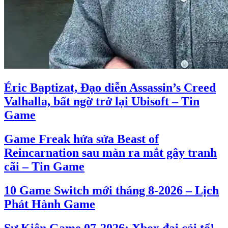
Éric Baptizat, Đạo diễn Assassin’s Creed
Valhalla, bất ngờ trở lại Ubisoft – Tin
Game
Game Freak hứa sửa Beast of
Reincarnation sau màn ra mắt gây tranh
cãi – Tin Game
10 Game Switch mới tháng 8-2026 – Lịch
Phát Hành Game
Sự Kiện Game 07-2026: Xbox đại cải tổ!