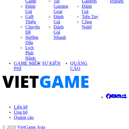
Game
Tin
Gadgets
eSports
Đánh
Gaming
Đánh
Giá
Gear
Giá
Giới
Đánh
Trên Tay
Thiệu
Giá
Công
Chuyên
Đánh
Nghệ
Đề
Giá
Hướng
Nhanh
Dẫn
Lịch
Phát
Hành
GAME MIỄN
SỰ KIỆN
QUẢNG
PHÍ
CÁO
Liên hệ
Ủng hộ
Quảng cáo
© 2026
VietGame.Asia