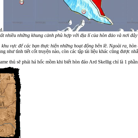
d.
ế rất nhiều những khung cảnh phù hợp với địa lí của hòn đảo và nơi đâ
1 khu vực để các bạn thực hiện những hoạt động bên lề. Ngoài ra, hòn 
cũng như tình tiết cốt truyện nào, còn các tập tài liệu khác cũng được n
ame thủ sẽ phải há hốc mồm khi biết hòn đảo Ard Skellig chỉ là 1 phần