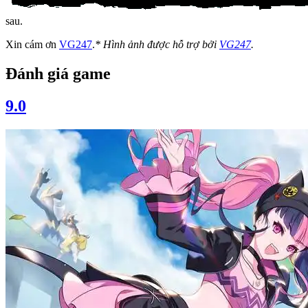
sau.
Xin cám ơn
VG247
.
* Hình ảnh được hỗ trợ bởi
VG247
.
Đánh giá game
9.0