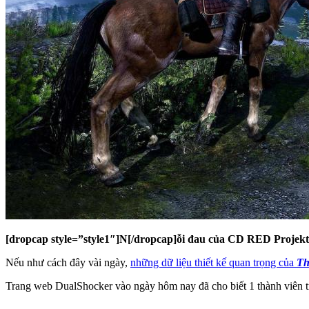
[dropcap style=”style1″]N[/dropcap]ỗi đau của CD RED Projekt về
Nếu như cách đây vài ngày,
những dữ liệu thiết kế quan trọng của
Th
Trang web DualShocker vào ngày hôm nay đã cho biết 1 thành viên tr