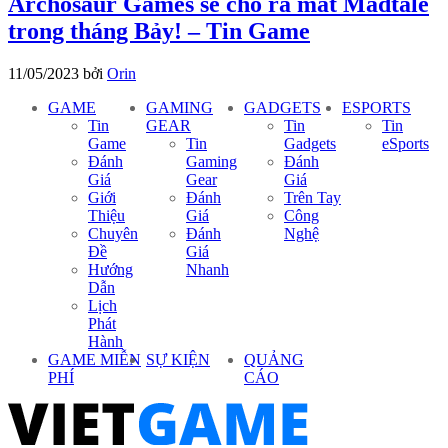
Archosaur Games sẽ cho ra mắt Madtale
trong tháng Bảy! – Tin Game
11/05/2023
bởi
Orin
GAME
GAMING
GADGETS
ESPORTS
Tin
GEAR
Tin
Tin
Game
Tin
Gadgets
eSports
Đánh
Gaming
Đánh
Giá
Gear
Giá
Giới
Đánh
Trên Tay
Thiệu
Giá
Công
Chuyên
Đánh
Nghệ
Đề
Giá
Hướng
Nhanh
Dẫn
Lịch
Phát
Hành
GAME MIỄN
SỰ KIỆN
QUẢNG
PHÍ
CÁO