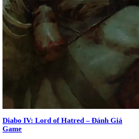
Diabo IV: Lord of Hatred – Đánh Giá
Game