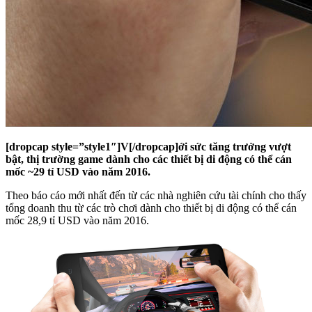
[dropcap style=”style1″]V[/dropcap]ới sức tăng trưởng vượt
bật, thị trường game dành cho các thiết bị di động có thể cán
mốc ~29 tỉ USD vào năm 2016.
Theo báo cáo mới nhất đến từ các nhà nghiên cứu tài chính cho thấy
tổng doanh thu từ các trò chơi dành cho thiết bị di động có thể cán
mốc 28,9 tỉ USD vào năm 2016.