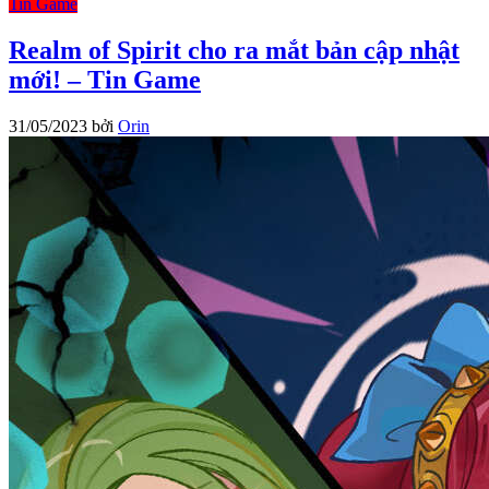
Tin Game
Realm of Spirit cho ra mắt bản cập nhật
mới! – Tin Game
31/05/2023
bởi
Orin