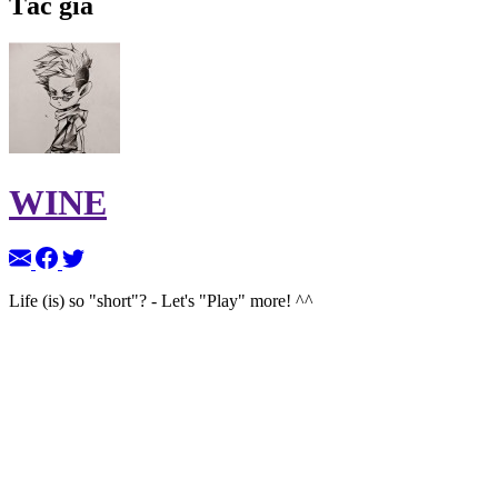
Tác giả
WINE
Life (is) so "short"? - Let's "Play" more! ^^