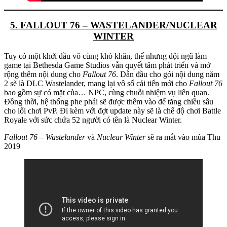
5. FALLOUT 76 – WASTELANDER/NUCLEAR
WINTER
Tuy có một khởi đầu vô cùng khó khăn, thế nhưng đội ngũ làm
game tại Bethesda Game Studios vẫn quyết tâm phát triển và mở
rộng thêm nội dung cho
Fallout 76
. Dẫn đầu cho gói nội dung năm
2 sẽ là DLC Wastelander, mang lại vô số cải tiến mới cho
Fallout 76
bao gồm sự có mặt của… NPC, cùng chuỗi nhiệm vụ liên quan.
Đồng thời, hệ thống phe phái sẽ được thêm vào để tăng chiều sâu
cho lối chơi PvP. Đi kèm với đợt update này sẽ là chế độ chơi Battle
Royale với sức chứa 52 người có tên là Nuclear Winter.
Fallout 76 – Wastelander
và
Nuclear Winter
sẽ ra mắt vào mùa Thu
2019