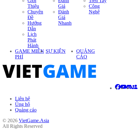
Giới
Đánh
Trên Tay
Thiệu
Giá
Công
Chuyên
Đánh
Nghệ
Đề
Giá
Hướng
Nhanh
Dẫn
Lịch
Phát
Hành
GAME MIỄN
SỰ KIỆN
QUẢNG
PHÍ
CÁO
Liên hệ
Ủng hộ
Quảng cáo
© 2026
VietGame.Asia
All Rights Reserved