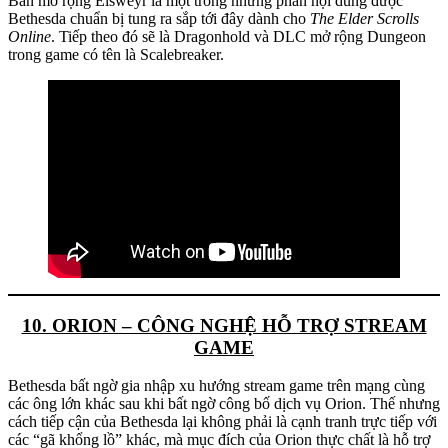
Bản mở rộng Elsweyr là một trong những phần nội dung được
Bethesda chuẩn bị tung ra sắp tới đây dành cho
The Elder Scrolls
Online
. Tiếp theo đó sẽ là Dragonhold và DLC mở rộng Dungeon
trong game có tên là Scalebreaker.
10. ORION – CÔNG NGHỆ HỖ TRỢ STREAM
GAME
Bethesda bất ngờ gia nhập xu hướng stream game trên mạng cùng
các ông lớn khác sau khi bất ngờ công bố dịch vụ Orion. Thế nhưng
cách tiếp cận của Bethesda lại không phải là cạnh tranh trực tiếp với
các “gã khổng lồ” khác, mà mục đích của Orion thực chất là hỗ trợ