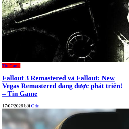
Tin Game
Fallout 3 Remastered và Fallout: New
Vegas Remastered đang được phát triển!
– Tin Game
17/07/2026
bởi
Orin