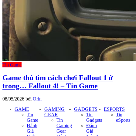
Tin Game
Game thủ tìm cách chơi Fallout 1 ở
trong… Fallout 4! – Tin Game
08/05/2026
bởi
Orin
GAME
GAMING
GADGETS
ESPORTS
Tin
GEAR
Tin
Tin
Game
Tin
Gadgets
eSports
Đánh
Gaming
Đánh
Giá
Gear
Giá