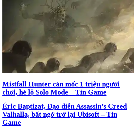
Mistfall Hunter cán mốc 1 triệu người
chơi, hé lộ Solo Mode – Tin Game
Éric Baptizat, Đạo diễn Assassin’s Creed
Valhalla, bất ngờ trở lại Ubisoft – Tin
Game