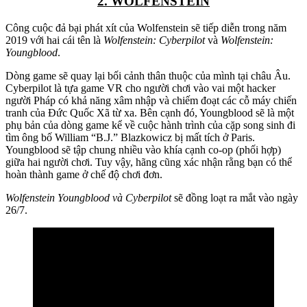
2. WOLFENSTEIN
Công cuộc đả bại phát xít của Wolfenstein sẽ tiếp diễn trong năm
2019 với hai cái tên là
Wolfenstein: Cyberpilot
và
Wolfenstein:
Youngblood
.
Dòng game sẽ quay lại bối cảnh thân thuộc của mình tại châu Âu.
Cyberpilot là tựa game VR cho người chơi vào vai một hacker
người Pháp có khả năng xâm nhập và chiếm đoạt các cỗ máy chiến
tranh của Đức Quốc Xã từ xa. Bên cạnh đó, Youngblood sẽ là một
phụ bản của dòng game kể về cuộc hành trình của cặp song sinh đi
tìm ông bố William “B.J.” Blazkowicz bị mất tích ở Paris.
Youngblood sẽ tập chung nhiều vào khía cạnh co-op (phối hợp)
giữa hai người chơi. Tuy vậy, hãng cũng xác nhận rằng bạn có thể
hoàn thành game ở chế độ chơi đơn.
Wolfenstein Youngblood và Cyberpilot
sẽ đồng loạt ra mắt vào ngày
26/7.