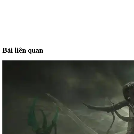
Bài liên quan