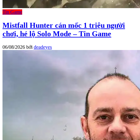
Tin Game
Mistfall Hunter cán mốc 1 triệu người
chơi, hé lộ Solo Mode – Tin Game
06/08/2026
bởi
deadeyes