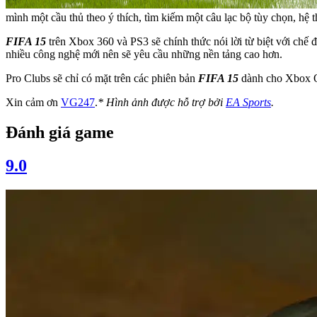
mình một cầu thủ theo ý thích, tìm kiếm một câu lạc bộ tùy chọn, hệ t
FIFA 15
trên Xbox 360 và PS3 sẽ chính thức nói lời từ biệt với chế 
nhiều công nghệ mới nên sẽ yêu cầu những nền tảng cao hơn.
Pro Clubs sẽ chỉ có mặt trên các phiên bản
FIFA 15
dành cho Xbox On
Xin cảm ơn
VG247
.
* Hình ảnh được hỗ trợ bởi
EA Sports
.
Đánh giá game
9.0