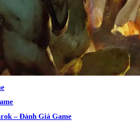
me
Game
narok – Đánh Giá Game