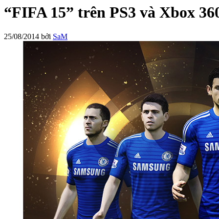
“FIFA 15” trên PS3 và Xbox 360
25/08/2014
bởi
SaM