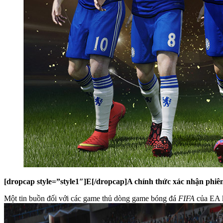
[dropcap style=”style1″]E[/dropcap]A chính thức xác nhận phiê
Một tin buồn đối với các game thủ dòng game bóng đá
FIFA
của EA k