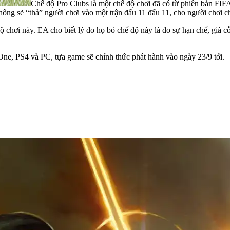
Chế độ Pro Clubs là một chế độ chơi đã có từ phiên bản FIFA
hống sẽ “thả” người chơi vào một trận đấu 11 đấu 11, cho người chơi chọ
độ chơi này. EA cho biết lý do họ bỏ chế độ này là do sự hạn chế, già 
e, PS4 và PC, tựa game sẽ chính thức phát hành vào ngày 23/9 tới.