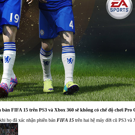
n bản FIFA 15 trên PS3 và Xbox 360 sẽ không có chế độ chơi Pro 
hi họ đã xác nhận phiên bản
FIFA 15
trên hai hệ máy đời cũ PS3 và 