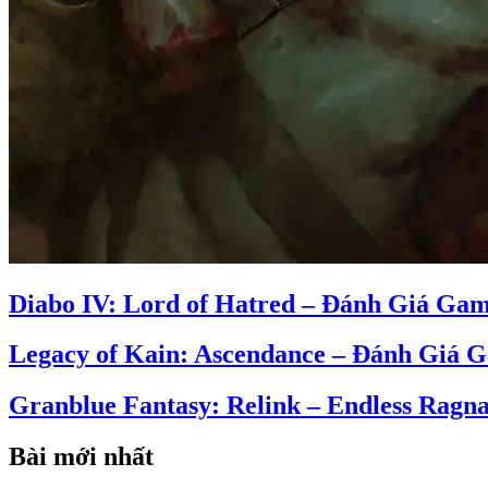
Diabo IV: Lord of Hatred – Đánh Giá Ga
Legacy of Kain: Ascendance – Đánh Giá 
Granblue Fantasy: Relink – Endless Rag
Bài mới nhất