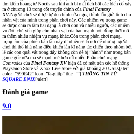
tìm kiếm hoàng tư Noctis sau khi anh bị mất tích bởi các biến cố xảy
ra ở chương 13 trong cốt truyện chính của
Final Fantasy
XV
.Người chơi sẽ được tự do chỉnh sửa ngoại hình lẫn giới tính cho
nhân vật của mình trong phần chơi này. Các nhiệm vụ trong game
sẽ được chia ra làm hai dạng là chơi đơn và nhiều người, các nhiệm
vụ đơn chủ yếu giúp cho nhân vật của bạn mạnh hơn đồng thời mở
ra thêm nhiều nhiệm vụ mạng khác.Còn trong phần chơi mạng,
trọng tâm của phiên bản lần này dĩ nhiên sẽ là nơi để những người
chơi thi thố khả năng điều khiển lẫn kĩ năng tác chiến theo nhóm bởi
lẽ các con quái vật trong đây không còn dễ bị “hành” như trong bản
game gốc nữa mà sẽ mạnh mẽ hơn rất nhiều.Phần chơi mạng
Comrades
của
Final Fantasy XV
hiện đã có mặt trên các hệ thống
Playstaion Store và Xbox Live Store với giá khoảng 20 USD.[alert
color=”599E42″ icon=”fa-gittip” title=””]
THÔNG TIN TỪ
SQUARE ENIX
[/alert]
Đánh giá game
9.0