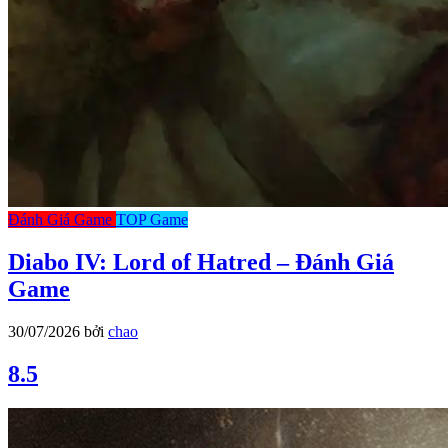
Đánh Giá Game
TOP Game
Diabo IV: Lord of Hatred – Đánh Giá
Game
30/07/2026
bởi
chao
8.5