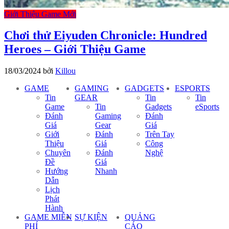
Giới Thiệu Game Mới
Chơi thử Eiyuden Chronicle: Hundred
Heroes – Giới Thiệu Game
18/03/2024
bởi
Killou
GAME
GAMING
GADGETS
ESPORTS
Tin
GEAR
Tin
Tin
Game
Tin
Gadgets
eSports
Đánh
Gaming
Đánh
Giá
Gear
Giá
Giới
Đánh
Trên Tay
Thiệu
Giá
Công
Chuyên
Đánh
Nghệ
Đề
Giá
Hướng
Nhanh
Dẫn
Lịch
Phát
Hành
GAME MIỄN
SỰ KIỆN
QUẢNG
PHÍ
CÁO