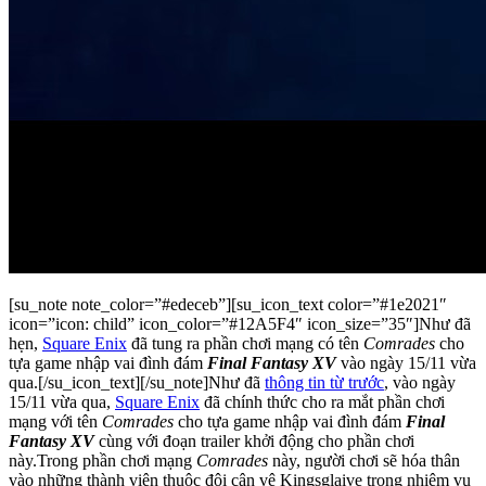
[su_note note_color=”#edeceb”][su_icon_text color=”#1e2021″
icon=”icon: child” icon_color=”#12A5F4″ icon_size=”35″]Như đã
hẹn,
Square Enix
đã tung ra phần chơi mạng có tên
Comrades
cho
tựa game nhập vai đình đám
Final Fantasy XV
vào ngày 15/11 vừa
qua.[/su_icon_text][/su_note]Như đã
thông tin từ trước
, vào ngày
15/11 vừa qua,
Square Enix
đã chính thức cho ra mắt phần chơi
mạng với tên
Comrades
cho tựa game nhập vai đình đám
Final
Fantasy XV
cùng với đoạn trailer khởi động cho phần chơi
này.Trong phần chơi mạng
Comrades
này, người chơi sẽ hóa thân
vào những thành viên thuộc đội cận vệ Kingsglaive trong nhiệm vụ