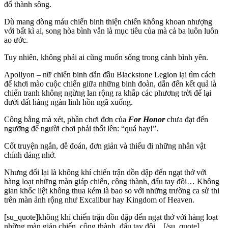
đổ thành sông.
Dù mang dòng máu chiến binh thiện chiến không khoan nhượng
với bất kì ai, song hòa bình vẫn là mục tiêu của mà cả ba luôn luôn
ao ước.
Tuy nhiên, không phải ai cũng muốn sống trong cảnh bình yên.
Apollyon – nữ chiến binh dẫn đầu Blackstone Legion lại tìm cách
để khơi mào cuộc chiến giữa những binh đoàn, dẫn đến kết quả là
chiến tranh không ngừng lan rộng ra khắp các phương trời để lại
dưới đất hàng ngàn linh hồn ngã xuống.
Công bằng mà xét, phần chơi đơn của
For Honor
chưa đạt đến
ngưỡng để người chơi phải thốt lên: “quá hay!”.
Cốt truyện ngắn, dễ đoán, đơn giản và thiếu đi những nhân vật
chính đáng nhớ.
Nhưng đổi lại là không khí chiến trận dồn dập đến ngạt thở với
hàng loạt những màn giáp chiến, công thành, đấu tay đôi… Không
gian khốc liệt không thua kém là bao so với những trường ca sử thi
trên màn ảnh rộng như Excalibur hay Kingdom of Heaven.
[su_quote]không khí chiến trận dồn dập đến ngạt thở với hàng loạt
những màn giáp chiến, công thành, đấu tay đôi…[/su_quote]