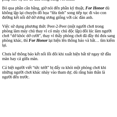
Bỏ qua phần cân bằng, giờ nói đến phần kỹ thuật,
For Honor
dù
không lặp lại chuyện đồ họa “lừa tình” song tiếp tục đi vào con
đường kết nối dở dở ương ương giống với các đàn anh.
Việc sử dụng phương thức Peer-2-Peer (một người chơi trong
phòng làm máy chủ thay vì có máy chủ độc lập) đôi lúc làm người
chơi “dở khóc dở cười”, thay vì thấy phòng chơi đã đầy thì đưa sang
phòng khác, thì
For Honor
lại hiện lên thông báo và bắt… tìm kiếm
lại.
Chưa kể thông báo kết nối lỗi đôi khi xuất hiện bất tử ngay từ đầu
màn hay cả giữa màn.
Cá biệt người viết “tức tưởi” bị đẩy ra khỏi một phòng chơi khi
những người chơi khác nhảy vào tham dự, dù rằng bản thân là
người đến trước.