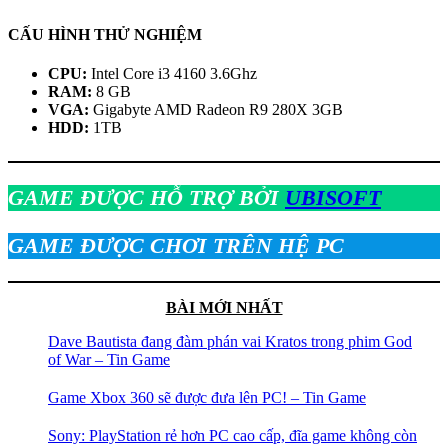
CẤU HÌNH THỬ NGHIỆM
CPU:
Intel Core i3 4160 3.6Ghz
RAM:
8 GB
VGA:
Gigabyte AMD Radeon R9 280X 3GB
HDD:
1TB
GAME ĐƯỢC HỖ TRỢ BỞI
UBISOFT
GAME ĐƯỢC CHƠI TRÊN HỆ PC
BÀI MỚI NHẤT
Dave Bautista đang đàm phán vai Kratos trong phim God
of War – Tin Game
Game Xbox 360 sẽ được đưa lên PC! – Tin Game
Sony: PlayStation rẻ hơn PC cao cấp, đĩa game không còn