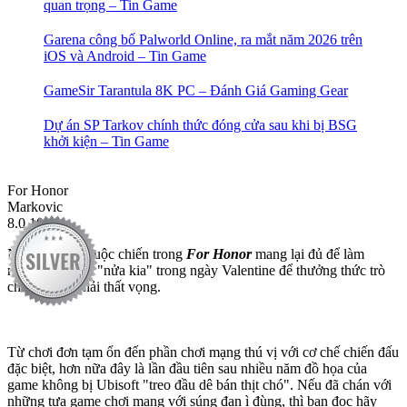
quan trọng – Tin Game
Garena công bố Palworld Online, ra mắt năm 2026 trên
iOS và Android – Tin Game
GameSir Tarantula 8K PC – Đánh Giá Gaming Gear
Dự án SP Tarkov chính thức đóng cửa sau khi bị BSG
khởi kiện – Tin Game
For Honor
Markovic
8.0
10
Những gì mà cuộc chiến trong
For Honor
mang lại đủ để làm
những ai đã bỏ "nửa kia" trong ngày Valentine để thưởng thức trò
chơi không phải thất vọng.
Từ chơi đơn tạm ổn đến phần chơi mạng thú vị với cơ chế chiến đấu
đặc biệt, hơn nữa đây là lần đầu tiên sau nhiều năm đồ họa của
game không bị Ubisoft "treo đầu dê bán thịt chó". Nếu đã chán với
những tựa game chơi mạng với súng đạn ì đùng, thì bạn đọc hãy