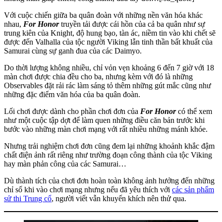
Với cuộc chiến giữa ba quân đoàn với những nền văn hóa khác
nhau,
For Honor
truyền tải được cái hồn của cả ba quân như sự
trung kiên của Knight, độ hung bạo, tàn ác, niềm tin vào khi chết sẽ
được đến Valhalla của tộc người Viking lẫn tinh thần bất khuất của
Samurai cùng sự ganh đua của các Daimyo.
Do thời lượng không nhiều, chỉ vỏn vẹn khoảng 6 đến 7 giờ với 18
màn chơi được chia đều cho ba, nhưng kèm với đó là những
Observables đặt rải rác làm sáng tỏ thêm những gút mắc cũng như
những đặc điểm văn hóa của ba quân đoàn.
Lối chơi được dành cho phần chơi đơn của
For Honor
có thể xem
như một cuộc tập dợt để làm quen những điều căn bản trước khi
bước vào những màn chơi mạng với rất nhiều những mánh khóe.
Nhưng trải nghiệm chơi đơn cũng đem lại những khoảnh khắc đậm
chất điện ảnh rất riêng như trường đoạn công thành của tộc Viking
hay màn phản công của các Samurai…
Dù thành tích của chơi đơn hoàn toàn không ảnh hưởng đến những
chỉ số khi vào chơi mạng nhưng nếu đã yêu thích với
các sản phẩm
sử thi Trung cổ
, người viết vẫn khuyến khích nên thử qua.