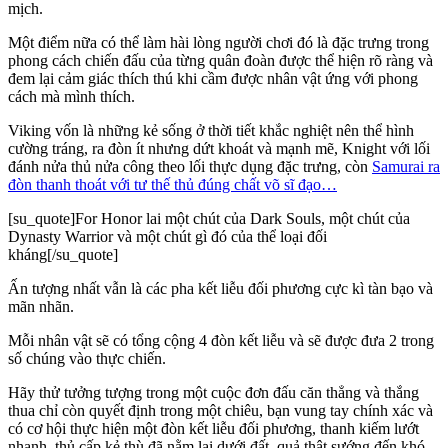
mịch.
Một điểm nữa có thể làm hài lòng người chơi đó là đặc trưng trong
phong cách chiến đấu của từng quân đoàn được thể hiện rõ ràng và
đem lại cảm giác thích thú khi cầm được nhân vật ứng với phong
cách mà mình thích.
Viking vốn là những kẻ sống ở thời tiết khắc nghiệt nên thể hình
cường tráng, ra đòn ít nhưng dứt khoát và mạnh mẽ, Knight với lối
đánh nửa thủ nửa công theo lối thực dụng đặc trưng, còn
Samurai ra
đòn thanh thoát với tư thế thủ đúng chất võ sĩ đạo…
[su_quote]For Honor lai một chút của Dark Souls, một chút của
Dynasty Warrior và một chút gì đó của thể loại đối
kháng[/su_quote]
Ấn tượng nhất vẫn là các pha kết liễu đối phương cực kì tàn bạo và
mãn nhãn.
Mỗi nhân vật sẽ có tổng cộng 4 đòn kết liễu và sẽ được đưa 2 trong
số chúng vào thực chiến.
Hãy thử tưởng tượng trong một cuộc đơn đấu căn thẳng và thắng
thua chỉ còn quyết định trong một chiêu, bạn vung tay chính xác và
có cơ hội thực hiện một đòn kết liễu đối phương, thanh kiếm lướt
nhanh, thủ cấp kẻ thù đã nằm lại dưới đất, quả thật sướng đến khó