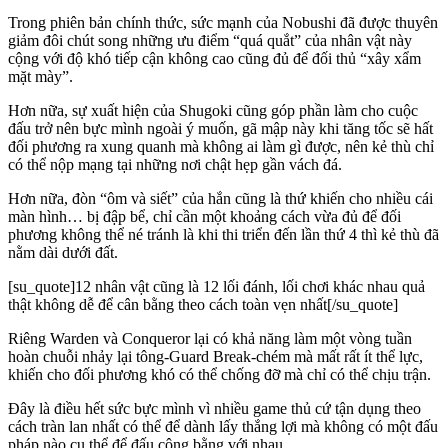
Trong phiên bản chính thức, sức mạnh của Nobushi đã được thuyên
giảm đôi chút song những ưu điểm “quá quắt” của nhân vật này
cộng với độ khó tiếp cận không cao cũng đủ để đối thủ “xây xẩm
mặt mày”.
Hơn nữa, sự xuất hiện của Shugoki cũng góp phần làm cho cuộc
đấu trở nên bực mình ngoài ý muốn, gã mập này khi tăng tốc sẽ hất
đối phương ra xung quanh mà không ai làm gì được, nên kẻ thù chỉ
có thể nộp mạng tại những nơi chật hẹp gần vách đá.
Hơn nữa, đòn “ôm và siết” của hắn cũng là thứ khiến cho nhiều cái
màn hình… bị đập bể, chỉ cần một khoảng cách vừa đủ để đối
phương không thể né tránh là khi thi triển đến lần thứ 4 thì kẻ thù đã
nằm dài dưới đất.
[su_quote]12 nhân vật cũng là 12 lối đánh, lối chơi khác nhau quả
thật không dễ để cân bằng theo cách toàn vẹn nhất[/su_quote]
Riêng Warden và Conqueror lại có khả năng làm một vòng tuần
hoàn chuỗi nhảy lại tông-Guard Break-chém mà mất rất ít thể lực,
khiến cho đối phương khó có thể chống đỡ mà chỉ có thể chịu trận.
Đây là điều hết sức bực mình vì nhiều game thủ cứ tận dụng theo
cách tràn lan nhất có thể để dành lấy thắng lợi mà không có một đấu
pháp nào cụ thể để đấu công bằng với nhau.