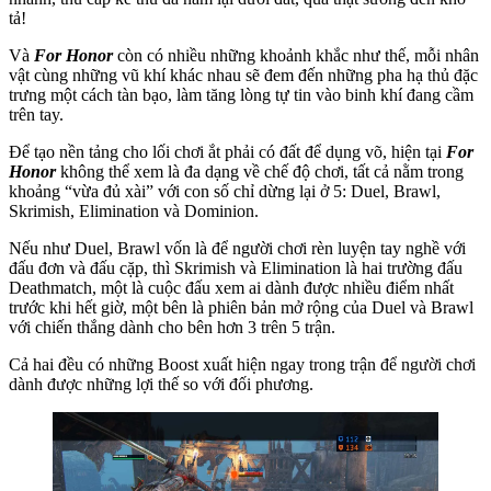
tả!
Và
For Honor
còn có nhiều những khoảnh khắc như thế, mỗi nhân
vật cùng những vũ khí khác nhau sẽ đem đến những pha hạ thủ đặc
trưng một cách tàn bạo, làm tăng lòng tự tin vào binh khí đang cầm
trên tay.
Để tạo nền tảng cho lối chơi ắt phải có đất để dụng võ, hiện tại
For
Honor
không thể xem là đa dạng về chế độ chơi, tất cả nằm trong
khoảng “vừa đủ xài” với con số chỉ dừng lại ở 5: Duel, Brawl,
Skrimish, Elimination và Dominion.
Nếu như Duel, Brawl vốn là để người chơi rèn luyện tay nghề với
đấu đơn và đấu cặp, thì Skrimish và Elimination là hai trường đấu
Deathmatch, một là cuộc đấu xem ai dành được nhiều điểm nhất
trước khi hết giờ, một bên là phiên bản mở rộng của Duel và Brawl
với chiến thắng dành cho bên hơn 3 trên 5 trận.
Cả hai đều có những Boost xuất hiện ngay trong trận để người chơi
dành được những lợi thế so với đối phương.