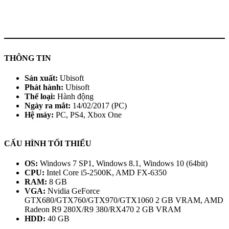
THÔNG TIN
Sản xuất:
Ubisoft
Phát hành:
Ubisoft
Thể loại:
Hành động
Ngày ra mắt:
14/02/2017 (PC)
Hệ máy:
PC, PS4, Xbox One
CẤU HÌNH TỐI THIỂU
OS:
Windows 7 SP1, Windows 8.1, Windows 10 (64bit)
CPU:
Intel Core i5-2500K, AMD FX-6350
RAM:
8 GB
VGA:
Nvidia GeForce
GTX680/GTX760/GTX970/GTX1060 2 GB VRAM, AMD
Radeon R9 280X/R9 380/RX470 2 GB VRAM
HDD:
40 GB