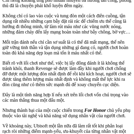
Chỉ riêng khoảng ứng phó nhuần nhuyễn ba hướng tấn công, phòng
thủ đã là chuyện phải khổ luyện đêm ngày.
Không chỉ có lao vào cuộc và tung đòn một cách điên cuồng, tận
dụng rất nhiều những cạm bẫy đặt rải rác để chiếm ưu thế cũng là
hướng đi thông minh, từ làm rút máu như các vũng nước nóng,
những đám cháy đến lấy mạng hoàn toàn như bẫy chông, bờ vực…
Mỗi trận đánh nếu chỉ cần sơ suất là có thể đã mất mạng, thế nên
giữ vững tinh thần và tận dụng những gì đang có, người chơi hoàn
toàn đủ khả năng dẹp loạn mà tốn ít máu nhất có thể.
Biết rõ với lối chơi như thế, việc bị lấy đông đánh ít là không thể
tránh khỏi, thanh Revenge sẽ được làm đầy khi người chơi chống
đỡ được một lượng đòn nhất định để rồi khi kích hoạt, người chơi sẽ
được tăng thêm lượng máu nhất định và không mất thể lực khi ra
đòn cũng như có thêm sức mạnh đủ để xoay chuyển cục diện.
Đây là một tính năng hợp lí nếu xét trên lối chơi vốn chú trọng vào
các màn thắng thua một đấu một.
Nhưng thành bại của một cuộc chiến trong
For Honor
chủ yếu phụ
thuộc vào tài nghệ và khả năng sử dụng nhân vật của người chơi.
Về khoảng này, Ubisoft một lần nữa đã làm rất tốt khi phân loại
rạch ròi những điểm mạnh-yếu, ưu-khuyết của từng nhân vật một