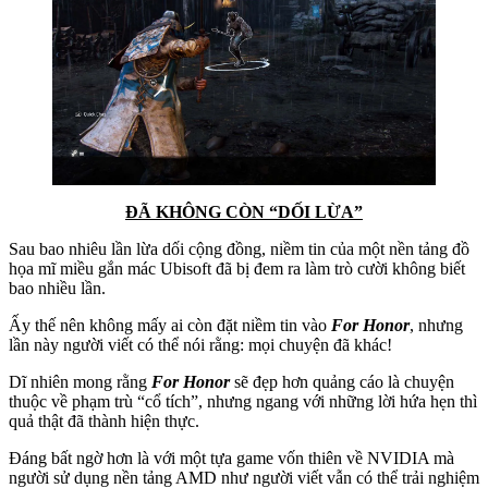
ĐÃ KHÔNG CÒN “DỐI LỪA”
Sau bao nhiêu lần lừa dối cộng đồng, niềm tin của một nền tảng đồ
họa mĩ miều gắn mác Ubisoft đã bị đem ra làm trò cười không biết
bao nhiều lần.
Ấy thế nên không mấy ai còn đặt niềm tin vào
For Honor
, nhưng
lần này người viết có thể nói rằng: mọi chuyện đã khác!
Dĩ nhiên mong rằng
For Honor
sẽ đẹp hơn quảng cáo là chuyện
thuộc về phạm trù “cổ tích”, nhưng ngang với những lời hứa hẹn thì
quả thật đã thành hiện thực.
Đáng bất ngờ hơn là với một tựa game vốn thiên về NVIDIA mà
người sử dụng nền tảng AMD như người viết vẫn có thể trải nghiệm