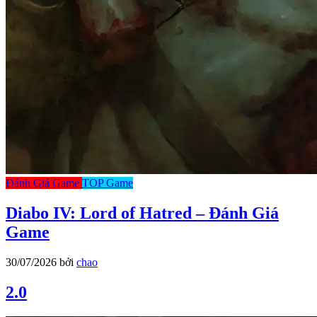
Đánh Giá Game
TOP Game
Diabo IV: Lord of Hatred – Đánh Giá
Game
30/07/2026
bởi
chao
2.0