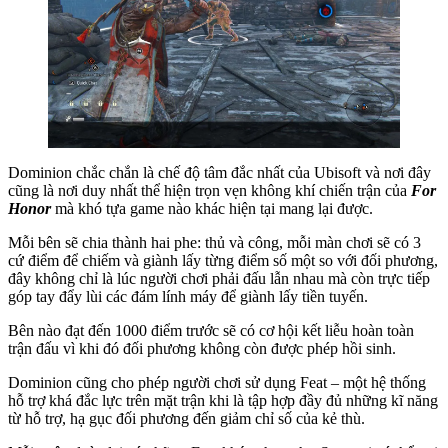
Dominion chắc chắn là chế độ tâm đắc nhất của Ubisoft và nơi đây
cũng là nơi duy nhất thể hiện trọn vẹn không khí chiến trận của
For
Honor
mà khó tựa game nào khác hiện tại mang lại được.
Mỗi bên sẽ chia thành hai phe: thủ và công, mỗi màn chơi sẽ có 3
cứ điểm để chiếm và giành lấy từng điểm số một so với đối phương,
đây không chỉ là lúc người chơi phải đấu lẫn nhau mà còn trực tiếp
góp tay đẩy lùi các đám lính máy để giành lấy tiền tuyến.
Bên nào đạt đến 1000 điểm trước sẽ có cơ hội kết liễu hoàn toàn
trận đấu vì khi đó đối phương không còn được phép hồi sinh.
Dominion cũng cho phép người chơi sử dụng Feat – một hệ thống
hỗ trợ khá đắc lực trên mặt trận khi là tập hợp đầy đủ những kĩ năng
từ hỗ trợ, hạ gục đối phương đến giảm chỉ số của kẻ thù.