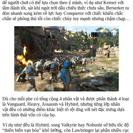
để người chơi có thể lựa chọn theo ý mình, ví dụ như Kensei với
tầm đánh tốt, sát khí ngút trời dẫu chiêu thức chưa sâu, Berserker ra
đòn nhanh song kém về lực hay Conqueror với chiếc khiên chắc
chắn sẽ phòng thủ tốt còn chiếc chùy tuy mạnh nhưng chậm chạp…
Dù cho mỗi phe có tổng cộng 4 nhân vật và được phân thành 4 loại
là Vanguard, Heavy, Assassin và Hybird, nhưng từng lớp nhân
vật đều có những điểm khác biệt rõ rệt ứng với nét đặc trưng dựa
trên hình thái vốn có của họ.
Ví dụ như đều là Hybird, song Valkyrie hay Nobushi sở hữu tốc độ
“thiên biến vạn hóa” khó lường, còn Lawbringer lại phần nhiều cục