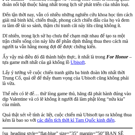
đoàn nổi bật thuộc hàng nhất trong lịch sử phát triển của nhân loại.
Đến tận thời nay, vẫn có nhiều những nghiên cứu khoa học tìm cách
giải mã binh khí, chiến thuật, phong cách chiến đấu của họ và đem
ra làm đề tài so sánh, thậm chí tranh cãi nảy lửa cũng không ít.
Dĩ nhiên, trong lịch sử họ chưa thể chạm mặt nhau để tạo ra một
trận chiến sống còn nảy lửa để phân định thắng thua theo cách mà
người ta vẫn hằng mong đợi để được chứng kiến.
Ấy vậy mà điều đó đã thành hiện thực, ít nhất là trong
For Honor
–
tựa game mới nhất của gã khổng lồ
Ubisoft
.
Lấy ý tưởng về cuộc chiến tranh giữa ba binh đoàn lớn nhất thời
Trung Cổ, quá dễ để thấy tham vọng của Ubisoft cũng không phải
là vừa.
Thế nên có lẽ để… thử lòng game thủ, hãng đã phát hành đúng vào
dịp Valentine và có lẽ không ít người đã làm phật lòng “nửa kia”
của mình.
Quả thật xét về tính ác liệt, cuộc chiến mà Ubisoft tạo ra không thua
kém là bao so với
các điển tích thời kì Tam Quốc kinh điển
.
[su_heading style=”flat-blue” size=”35″ margin=”50″]BẠN SẼ