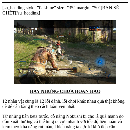
[su_heading style=”flat-blue” size=”35″ margin=”50″]BẠN SẼ
GHÉT[/su_heading]
HAY NHƯNG CHƯA HOÀN HẢO
12 nhân vật cũng là 12 lối đánh, lối chơi khác nhau quả thật không
dễ để cân bằng theo cách toàn vẹn nhất.
Từ những bản beta trước, cô nàng Nobushi bị cho là quá mạnh do
đòn xuất thương có thể tung ra cực nhanh với tốc độ liên hoàn và
kèm theo khả năng rút máu, khiến nàng ta cực kì khó tiếp cận.