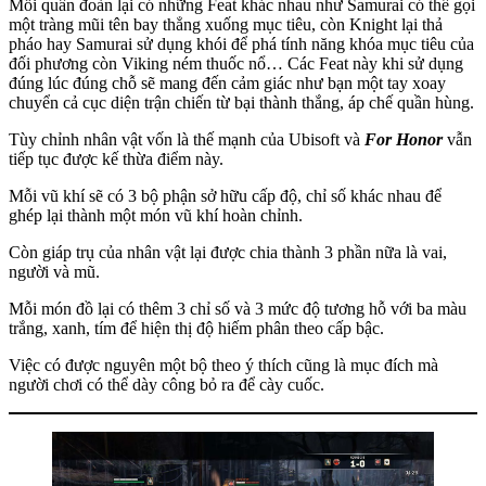
Mỗi quân đoàn lại có những Feat khác nhau như Samurai có thể gọi
một tràng mũi tên bay thẳng xuống mục tiêu, còn Knight lại thả
pháo hay Samurai sử dụng khói để phá tính năng khóa mục tiêu của
đối phương còn Viking ném thuốc nổ… Các Feat này khi sử dụng
đúng lúc đúng chỗ sẽ mang đến cảm giác như bạn một tay xoay
chuyển cả cục diện trận chiến từ bại thành thắng, áp chế quần hùng.
Tùy chỉnh nhân vật vốn là thế mạnh của Ubisoft và
For Honor
vẫn
tiếp tục được kế thừa điểm này.
Mỗi vũ khí sẽ có 3 bộ phận sở hữu cấp độ, chỉ số khác nhau để
ghép lại thành một món vũ khí hoàn chỉnh.
Còn giáp trụ của nhân vật lại được chia thành 3 phần nữa là vai,
người và mũ.
Mỗi món đồ lại có thêm 3 chỉ số và 3 mức độ tương hỗ với ba màu
trắng, xanh, tím để hiện thị độ hiếm phân theo cấp bậc.
Việc có được nguyên một bộ theo ý thích cũng là mục đích mà
người chơi có thể dày công bỏ ra để cày cuốc.