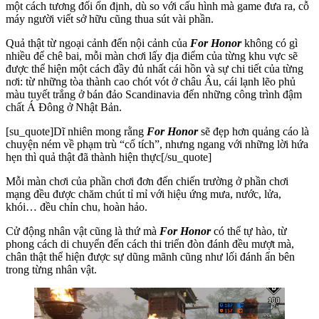
một cách tương đối ổn định, dù so với cấu hình mà game đưa ra, cỗ
máy người viết sở hữu cũng thua sút vài phần.
Quả thật từ ngoại cảnh đến nội cảnh của
For Honor
không có gì
nhiều để chê bai, mỗi màn chơi lấy địa điểm của từng khu vực sẽ
được thể hiện một cách đầy đủ nhất cái hồn và sự chi tiết của từng
nơi: từ những tòa thành cao chót vót ở châu Âu, cái lạnh lẽo phủ
màu tuyết trắng ở bán đảo Scandinavia đến những công trình đậm
chất Á Đông ở Nhật Bản.
[su_quote]Dĩ nhiên mong rằng
For Honor
sẽ đẹp hơn quảng cáo là
chuyện ném về phạm trù “cổ tích”, nhưng ngang với những lời hứa
hẹn thì quả thật đã thành hiện thực[/su_quote]
Mỗi màn chơi của phần chơi đơn đến chiến trường ở phần chơi
mạng đều được chăm chút tỉ mỉ với hiệu ứng mưa, nước, lửa,
khói… đều chỉn chu, hoàn hảo.
Cử động nhân vật cũng là thứ mà
For Honor
có thể tự hào, từ
phong cách di chuyển đến cách thi triển đòn đánh đều mượt mà,
chân thật thể hiện được sự dũng mãnh cũng như lối đánh ẩn bên
trong từng nhân vật.