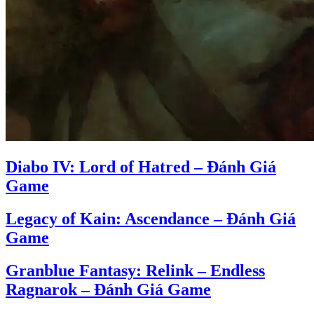
Diabo IV: Lord of Hatred – Đánh Giá
Game
Legacy of Kain: Ascendance – Đánh Giá
Game
Granblue Fantasy: Relink – Endless
Ragnarok – Đánh Giá Game