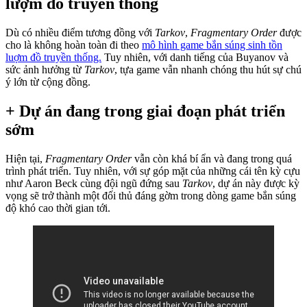
lượm đồ truyền thống
Dù có nhiều điểm tương đồng với
Tarkov
,
Fragmentary Order
được
cho là không hoàn toàn đi theo
mô hình game bắn súng sinh tồn
luợm đồ truyền thống.
Tuy nhiên, với danh tiếng của Buyanov và
sức ảnh hưởng từ
Tarkov
, tựa game vẫn nhanh chóng thu hút sự chú
ý lớn từ cộng đồng.
+ Dự án đang trong giai đoạn phát triển
sớm
Hiện tại,
Fragmentary Order
vẫn còn khá bí ẩn và đang trong quá
trình phát triển. Tuy nhiên, với sự góp mặt của những cái tên kỳ cựu
như Aaron Beck cùng đội ngũ đứng sau
Tarkov
, dự án này được kỳ
vọng sẽ trở thành một đối thủ đáng gờm trong dòng game bắn súng
độ khó cao thời gian tới.