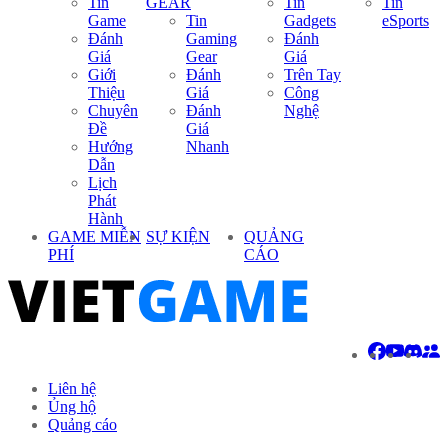
Tin
GEAR
Tin
Tin
Game
Tin
Gadgets
eSports
Đánh
Gaming
Đánh
Giá
Gear
Giá
Giới
Đánh
Trên Tay
Thiệu
Giá
Công
Chuyên
Đánh
Nghệ
Đề
Giá
Hướng
Nhanh
Dẫn
Lịch
Phát
Hành
GAME MIỄN
SỰ KIỆN
QUẢNG
PHÍ
CÁO
Liên hệ
Ủng hộ
Quảng cáo