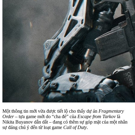
Một thông tin mới vừa được tiết lộ cho thấy dự án
Fragmentary
Order
– tựa game mới do “cha đẻ” của
Escape from Tarkov
là
Nikita Buyanov dẫn dắt – đang có thêm sự góp mặt của một nhân
sự đáng chú ý đến từ loạt game
Call of Duty
.