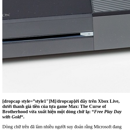
[dropcap style=”style1″]M[/dropcap]ới đây trên Xbox Live,
dưới thanh giá tiền của tựa game Max: The Curse of
Brotherhood vừa xuất hiện một dòng chữ lạ: “
Free Play Day
with Gold
“.
Dòng chữ trên đã làm nhiều người suy đoán rằng Microsoft đang