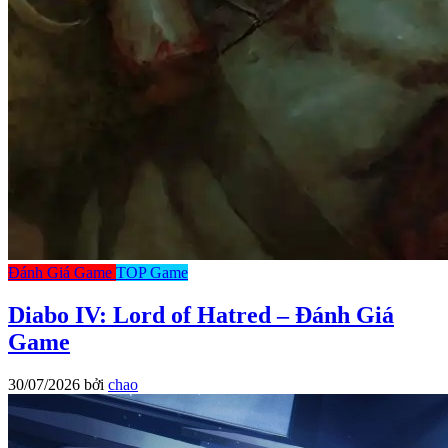
Đánh Giá Game
TOP Game
Diabo IV: Lord of Hatred – Đánh Giá
Game
30/07/2026
bởi
chao