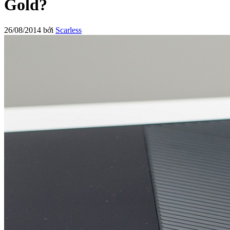
Gold?
26/08/2014
bởi
Scarless