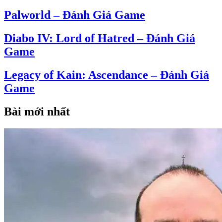
Palworld – Đánh Giá Game
Diabo IV: Lord of Hatred – Đánh Giá
Game
Legacy of Kain: Ascendance – Đánh Giá
Game
Bài mới nhất