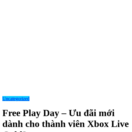
Uncategorized
Free Play Day – Ưu đãi mới
dành cho thành viên Xbox Live