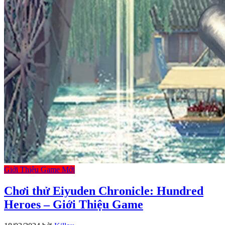
Giới Thiệu Game Mới
Chơi thử Eiyuden Chronicle: Hundred
Heroes – Giới Thiệu Game