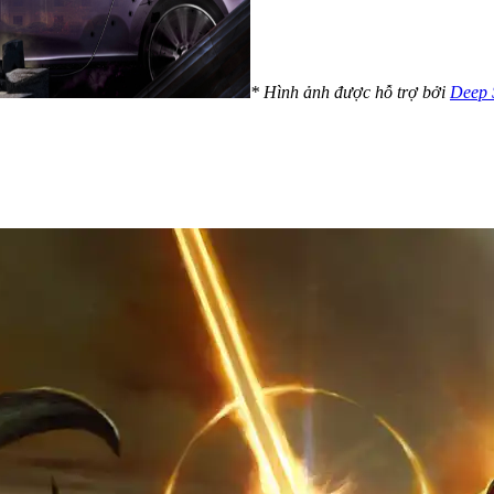
* Hình ảnh được hỗ trợ bởi
Deep S