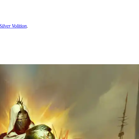
ilver Volition
.