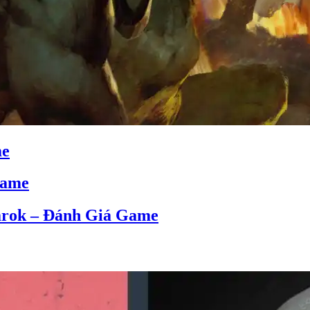
me
Game
narok – Đánh Giá Game