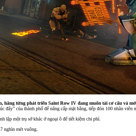
on, hãng từng phát triển Saint Row IV đang muốn tái cơ cấu và mở
c đẩy” của thành phố để nâng cấp mặt bằng, tiếp đón 100 nhân viên 
nh lập một trụ sở khác ở ngoại ô để tiết kiệm chi phí.
 47 nghìn mét vuông.