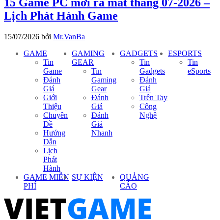
15 Game PC mới ra mắt tháng 07-2026 –
Lịch Phát Hành Game
15/07/2026
bởi
Mr.VanBa
GAME
GAMING
GADGETS
ESPORTS
Tin
GEAR
Tin
Tin
Game
Tin
Gadgets
eSports
Đánh
Gaming
Đánh
Giá
Gear
Giá
Giới
Đánh
Trên Tay
Thiệu
Giá
Công
Chuyên
Đánh
Nghệ
Đề
Giá
Hướng
Nhanh
Dẫn
Lịch
Phát
Hành
GAME MIỄN
SỰ KIỆN
QUẢNG
PHÍ
CÁO