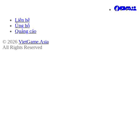
Liên hệ
Ủng hộ
Quảng cáo
© 2026
VietGame.Asia
All Rights Reserved