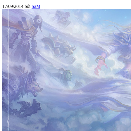
17/09/2014
bởi
SaM