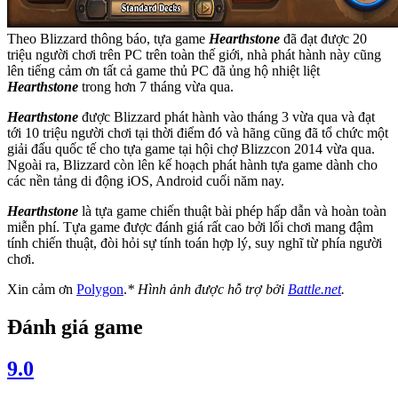
Theo Blizzard thông báo, tựa game
Hearthstone
đã đạt được 20
triệu người chơi trên PC trên toàn thế giới, nhà phát hành này cũng
lên tiếng cảm ơn tất cả game thủ PC đã ủng hộ nhiệt liệt
Hearthstone
trong hơn 7 tháng vừa qua.
Hearthstone
được Blizzard phát hành vào tháng 3 vừa qua và đạt
tới 10 triệu người chơi tại thời điểm đó và hãng cũng đã tổ chức một
giải đấu quốc tế cho tựa game tại hội chợ Blizzcon 2014 vừa qua.
Ngoài ra, Blizzard còn lên kế hoạch phát hành tựa game dành cho
các nền tảng di động iOS, Android cuối năm nay.
Hearthstone
là tựa game chiến thuật bài phép hấp dẫn và hoàn toàn
miễn phí. Tựa game được đánh giá rất cao bởi lối chơi mang đậm
tính chiến thuật, đòi hỏi sự tính toán hợp lý, suy nghĩ từ phía người
chơi.
Xin cảm ơn
Polygon
.
* Hình ảnh được hỗ trợ bởi
Battle.net
.
Đánh giá game
9.0