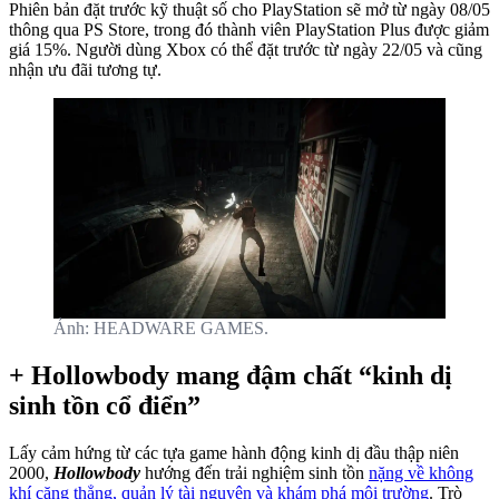
Phiên bản đặt trước kỹ thuật số cho PlayStation sẽ mở từ ngày 08/05
thông qua PS Store, trong đó thành viên PlayStation Plus được giảm
giá 15%. Người dùng Xbox có thể đặt trước từ ngày 22/05 và cũng
nhận ưu đãi tương tự.
Ảnh: HEADWARE GAMES.
+ Hollowbody mang đậm chất “kinh dị
sinh tồn cổ điển”
Lấy cảm hứng từ các tựa game hành động kinh dị đầu thập niên
2000,
Hollowbody
hướng đến trải nghiệm sinh tồn
nặng về không
khí căng thẳng, quản lý tài nguyên và khám phá môi trường
. Trò