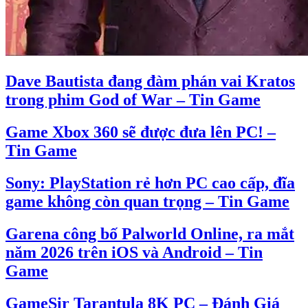
Dave Bautista đang đàm phán vai Kratos
trong phim God of War – Tin Game
Game Xbox 360 sẽ được đưa lên PC! –
Tin Game
Sony: PlayStation rẻ hơn PC cao cấp, đĩa
game không còn quan trọng – Tin Game
Garena công bố Palworld Online, ra mắt
năm 2026 trên iOS và Android – Tin
Game
GameSir Tarantula 8K PC – Đánh Giá