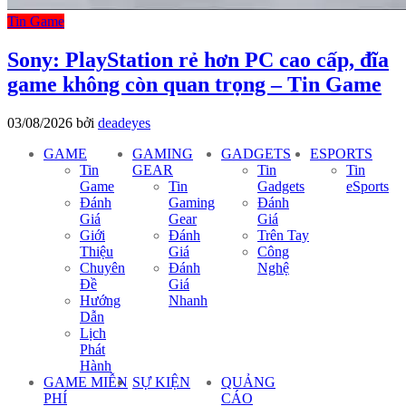
Tin Game
Sony: PlayStation rẻ hơn PC cao cấp, đĩa
game không còn quan trọng – Tin Game
03/08/2026
bởi
deadeyes
GAME
GAMING
GADGETS
ESPORTS
Tin
GEAR
Tin
Tin
Game
Tin
Gadgets
eSports
Đánh
Gaming
Đánh
Giá
Gear
Giá
Giới
Đánh
Trên Tay
Thiệu
Giá
Công
Chuyên
Đánh
Nghệ
Đề
Giá
Hướng
Nhanh
Dẫn
Lịch
Phát
Hành
GAME MIỄN
SỰ KIỆN
QUẢNG
PHÍ
CÁO