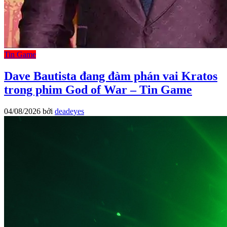
Tin Game
Dave Bautista đang đàm phán vai Kratos
trong phim God of War – Tin Game
04/08/2026
bởi
deadeyes