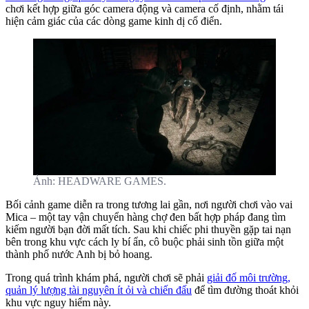
chơi kết hợp giữa góc camera động và camera cố định, nhằm tái
hiện cảm giác của các dòng game kinh dị cổ điển.
Ảnh: HEADWARE GAMES.
Bối cảnh game diễn ra trong tương lai gần, nơi người chơi vào vai
Mica – một tay vận chuyển hàng chợ đen bất hợp pháp đang tìm
kiếm người bạn đời mất tích. Sau khi chiếc phi thuyền gặp tai nạn
bên trong khu vực cách ly bí ẩn, cô buộc phải sinh tồn giữa một
thành phố nước Anh bị bỏ hoang.
Trong quá trình khám phá, người chơi sẽ phải
giải đố môi trường,
quản lý lượng tài nguyên ít ỏi và chiến đấu
để tìm đường thoát khỏi
khu vực nguy hiểm này.