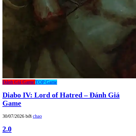
Đánh Giá Game
TOP Game
Diabo IV: Lord of Hatred – Đánh Giá
Game
30/07/2026
bởi
chao
2.0