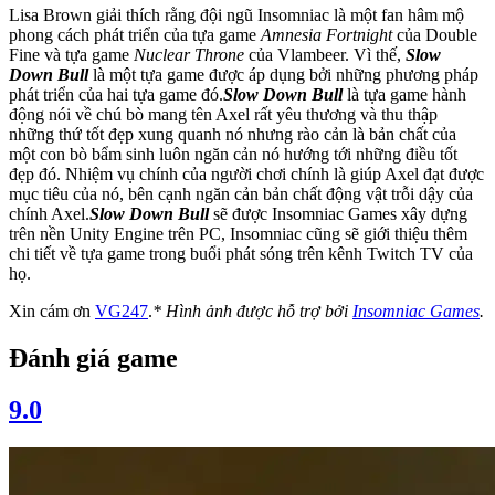
Lisa Brown giải thích rằng đội ngũ Insomniac là một fan hâm mộ
phong cách phát triển của tựa game
Amnesia Fortnight
của Double
Fine và tựa game
Nuclear Throne
của Vlambeer. Vì thế,
Slow
Down Bull
là một tựa game được áp dụng bởi những phương pháp
phát triển của hai tựa game đó.
Slow Down Bull
là tựa game hành
động nói về chú bò mang tên Axel rất yêu thương và thu thập
những thứ tốt đẹp xung quanh nó nhưng rào cản là bản chất của
một con bò bẩm sinh luôn ngăn cản nó hướng tới những điều tốt
đẹp đó. Nhiệm vụ chính của người chơi chính là giúp Axel đạt được
mục tiêu của nó, bên cạnh ngăn cản bản chất động vật trỗi dậy của
chính Axel.
Slow Down Bull
sẽ được Insomniac Games xây dựng
trên nền Unity Engine trên PC, Insomniac cũng sẽ giới thiệu thêm
chi tiết về tựa game trong buổi phát sóng trên kênh Twitch TV của
họ.
Xin cám ơn
VG247
.
* Hình ảnh được hỗ trợ bởi
Insomniac Games
.
Đánh giá game
9.0