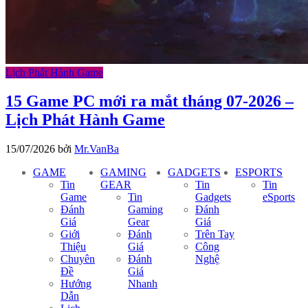
Lịch Phát Hành Game
15 Game PC mới ra mắt tháng 07-2026 –
Lịch Phát Hành Game
15/07/2026
bởi
Mr.VanBa
GAME
GAMING
GADGETS
ESPORTS
Tin
GEAR
Tin
Tin
Game
Tin
Gadgets
eSports
Đánh
Gaming
Đánh
Giá
Gear
Giá
Giới
Đánh
Trên Tay
Thiệu
Giá
Công
Chuyên
Đánh
Nghệ
Đề
Giá
Hướng
Nhanh
Dẫn