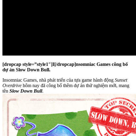
[dropcap style=”style1″]I[/dropcap]nsomniac Games công bố
dự án Slow Down Bull.
Insomniac Games, nhà phát triển của tựa game hành động
Sunset
Overdrive
hôm nay đã công bố thêm dự án thử nghiệm mới, mang
tên
Slow Down Bull
.