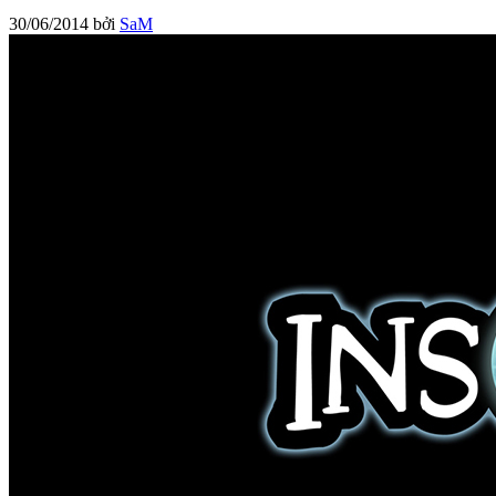
30/06/2014
bởi
SaM