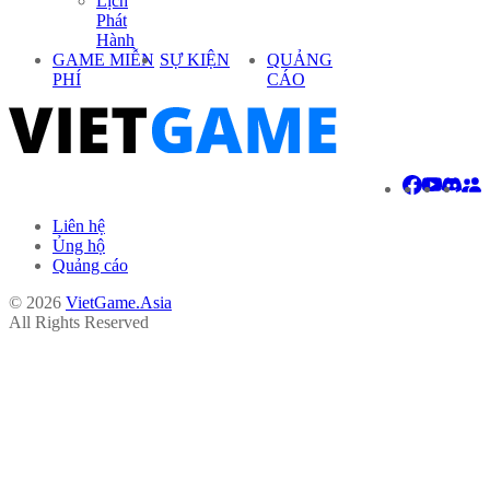
Lịch
Phát
Hành
GAME MIỄN
SỰ KIỆN
QUẢNG
PHÍ
CÁO
Liên hệ
Ủng hộ
Quảng cáo
© 2026
VietGame.Asia
All Rights Reserved