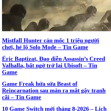
Mistfall Hunter cán mốc 1 triệu người
chơi, hé lộ Solo Mode – Tin Game
Éric Baptizat, Đạo diễn Assassin’s Creed
Valhalla, bất ngờ trở lại Ubisoft – Tin
Game
Game Freak hứa sửa Beast of
Reincarnation sau màn ra mắt gây tranh
cãi – Tin Game
10 Game Switch mới tháng 8-2026 – Lịch