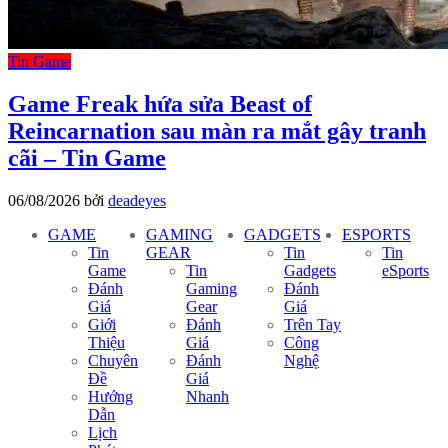
Tin Game
Game Freak hứa sửa Beast of
Reincarnation sau màn ra mắt gây tranh
cãi – Tin Game
06/08/2026
bởi
deadeyes
GAME
GAMING
GADGETS
ESPORTS
Tin
GEAR
Tin
Tin
Game
Tin
Gadgets
eSports
Đánh
Gaming
Đánh
Giá
Gear
Giá
Giới
Đánh
Trên Tay
Thiệu
Giá
Công
Chuyên
Đánh
Nghệ
Đề
Giá
Hướng
Nhanh
Dẫn
Lịch