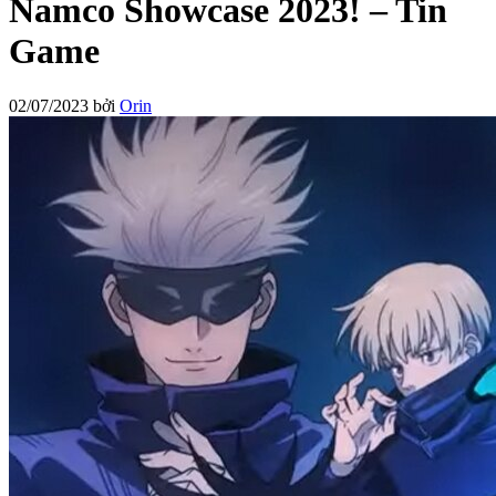
Namco Showcase 2023! – Tin
Game
02/07/2023
bởi
Orin