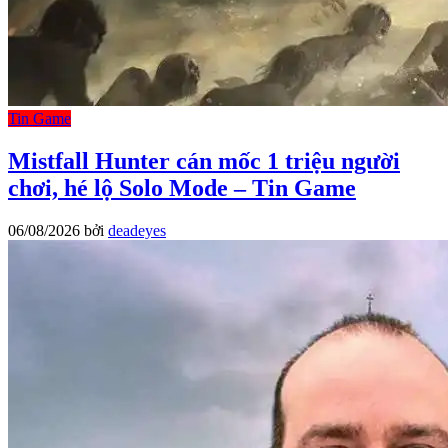
Tin Game
Mistfall Hunter cán mốc 1 triệu người
chơi, hé lộ Solo Mode – Tin Game
06/08/2026
bởi
deadeyes