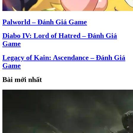
Palworld – Đánh Giá Game
Diabo IV: Lord of Hatred – Đánh Giá
Game
Legacy of Kain: Ascendance – Đánh Giá
Game
Bài mới nhất