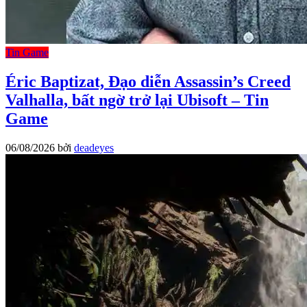
Tin Game
Éric Baptizat, Đạo diễn Assassin’s Creed
Valhalla, bất ngờ trở lại Ubisoft – Tin
Game
06/08/2026
bởi
deadeyes