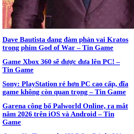
Dave Bautista đang đàm phán vai Kratos
trong phim God of War – Tin Game
Game Xbox 360 sẽ được đưa lên PC! –
Tin Game
Sony: PlayStation rẻ hơn PC cao cấp, đĩa
game không còn quan trọng – Tin Game
Garena công bố Palworld Online, ra mắt
năm 2026 trên iOS và Android – Tin
Game