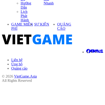
Hướng
Nhanh
Dẫn
Lịch
Phát
Hành
GAME MIỄN
SỰ KIỆN
QUẢNG
PHÍ
CÁO
Liên hệ
Ủng hộ
Quảng cáo
© 2026
VietGame.Asia
All Rights Reserved