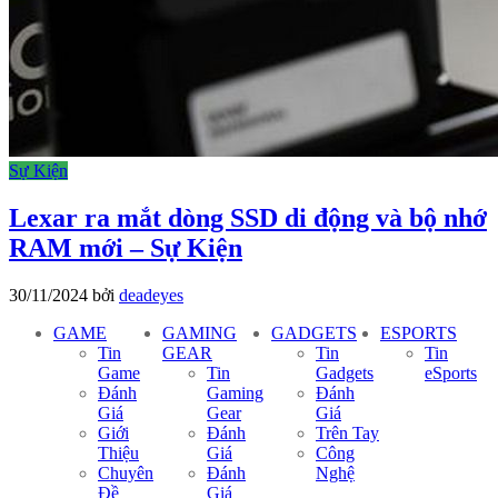
Sự Kiện
Lexar ra mắt dòng SSD di động và bộ nhớ
RAM mới – Sự Kiện
30/11/2024
bởi
deadeyes
GAME
GAMING
GADGETS
ESPORTS
Tin
GEAR
Tin
Tin
Game
Tin
Gadgets
eSports
Đánh
Gaming
Đánh
Giá
Gear
Giá
Giới
Đánh
Trên Tay
Thiệu
Giá
Công
Chuyên
Đánh
Nghệ
Đề
Giá