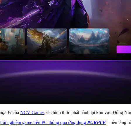
eage W
của
NCV Games
sẽ chính thức phát hành tại khu vực Đông N
ể
trải nghiệm game trên PC thông qua ứng dụng
PURPLE
– nền tảng h