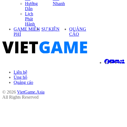
Hướng
Nhanh
Dẫn
Lịch
Phát
Hành
GAME MIỄN
SỰ KIỆN
QUẢNG
PHÍ
CÁO
Liên hệ
Ủng hộ
Quảng cáo
© 2026
VietGame.Asia
All Rights Reserved