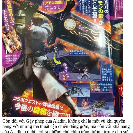
Còn đối với Gậy phép của Aladin, không chỉ là một vũ khí quyền
năng với những ma thuật cận chiến đáng gờm, mà còn với khả năng
của Aladin, có thể gọi ra những chú chim trắng tượng trưng cho sự