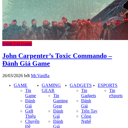
Đánh Giá Game
John Carpenter’s Toxic Commando –
Đánh Giá Game
26/03/2026
bởi
Mr.VanBa
GAME
GAMING
GADGETS
ESPORTS
Tin
GEAR
Tin
Tin
Game
Tin
Gadgets
eSports
Đánh
Gaming
Đánh
Giá
Gear
Giá
Giới
Đánh
Trên Tay
Thiệu
Giá
Công
Chuyên
Đánh
Nghệ
Đề
Giá