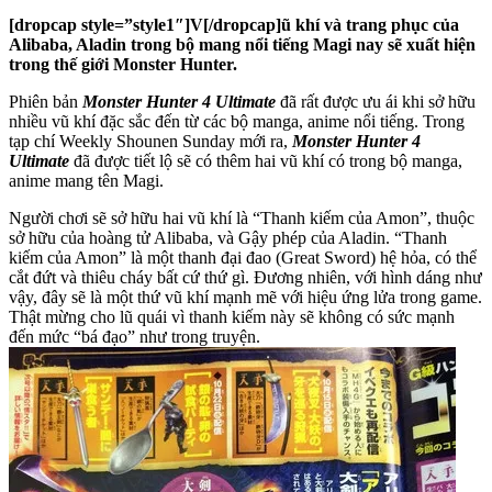
[dropcap style=”style1″]V[/dropcap]ũ khí và trang phục của
Alibaba, Aladin trong bộ mang nổi tiếng Magi nay sẽ xuất hiện
trong thế giới Monster Hunter.
Phiên bản
Monster Hunter 4 Ultimate
đã rất được ưu ái khi sở hữu
nhiều vũ khí đặc sắc đến từ các bộ manga, anime nổi tiếng. Trong
tạp chí Weekly Shounen Sunday mới ra,
Monster Hunter 4
Ultimate
đã được tiết lộ sẽ có thêm hai vũ khí có trong bộ manga,
anime mang tên Magi.
Người chơi sẽ sở hữu hai vũ khí là “Thanh kiếm của Amon”, thuộc
sở hữu của hoàng tử Alibaba, và Gậy phép của Aladin. “Thanh
kiếm của Amon” là một thanh đại đao (Great Sword) hệ hỏa, có thể
cắt đứt và thiêu cháy bất cứ thứ gì. Đương nhiên, với hình dáng như
vậy, đây sẽ là một thứ vũ khí mạnh mẽ với hiệu ứng lửa trong game.
Thật mừng cho lũ quái vì thanh kiếm này sẽ không có sức mạnh
đến mức “bá đạo” như trong truyện.