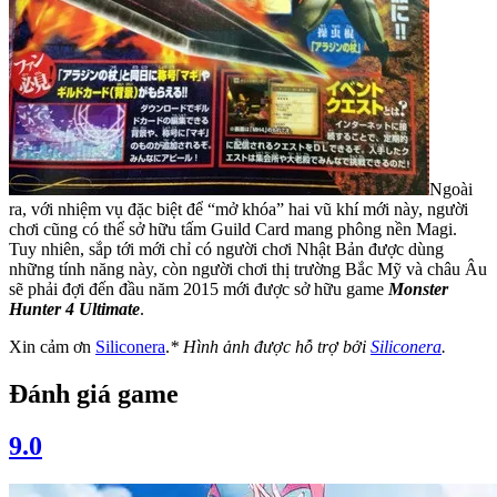
Ngoài
ra, với nhiệm vụ đặc biệt để “mở khóa” hai vũ khí mới này, người
chơi cũng có thể sở hữu tấm Guild Card mang phông nền Magi.
Tuy nhiên, sắp tới mới chỉ có người chơi Nhật Bản được dùng
những tính năng này, còn người chơi thị trường Bắc Mỹ và châu Âu
sẽ phải đợi đến đầu năm 2015 mới được sở hữu game
Monster
Hunter 4 Ultimate
.
Xin cảm ơn
Siliconera
.
* Hình ảnh được hỗ trợ bởi
Siliconera
.
Đánh giá game
9.0