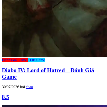
Đánh Giá Game
TOP Game
Diabo IV: Lord of Hatred – Đánh Giá
Game
30/07/2026
bởi
chao
8.5