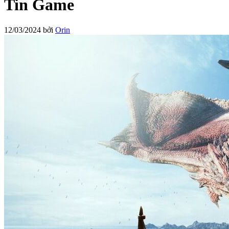
Tin Game
12/03/2024
bởi
Orin