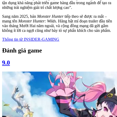
tận dụng khả năng phát triển game hàng đầu trong ngành để tạo ra
những trải nghiệm giải trí chất lượng cao”.
Sang năm 2025, bản
Monster Hunter
tiếp theo sẽ được ra mắt –
mang tên
Monster Hunter: Wilds
. Hãng bật mí đoạn trailer đầu tiên
vào tháng Mười Hai năm ngoái, và cộng đồng mạng đã gửi gắm
không ít lời ca ngợi cũng như bày tỏ sự phấn khích cho sản phẩm.
Thông tin từ
INSIDER-GAMING
Đánh giá game
9.0