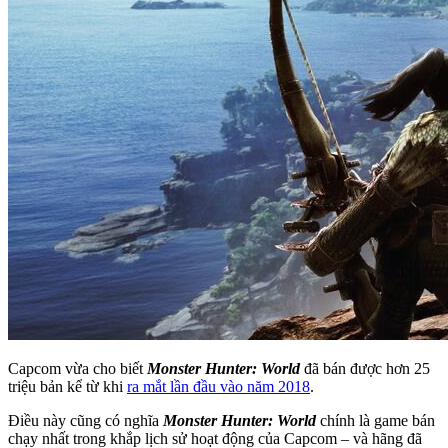
Capcom vừa cho biết
Monster Hunter: World
đã bán được hơn 25
triệu bản kể từ khi
ra mắt lần đầu vào năm 2018
.
Điều này cũng có nghĩa
Monster Hunter: World
chính là game bán
chạy nhất trong khắp lịch sử hoạt động của Capcom – và hãng đã