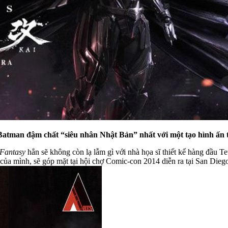
Batman đậm chất “siêu nhân Nhật Bản” nhất với một tạo hình ấn t
 Fantasy
hẳn sẽ không còn lạ lẫm gì với nhà họa sĩ thiết kế hàng đầu 
của mình, sẽ góp mặt tại hội chợ Comic-con 2014 diễn ra tại San Dieg