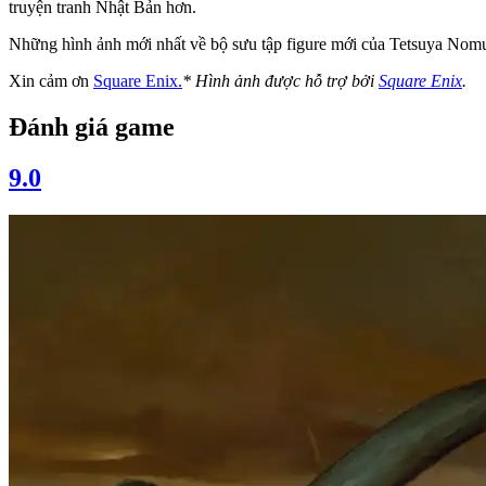
truyện tranh Nhật Bản hơn.
Những hình ảnh mới nhất về bộ sưu tập figure mới của Tetsuya Nomura
Xin cảm ơn
Square Enix.
* Hình ảnh được hỗ trợ bởi
Square Enix
.
Đánh giá game
9.0