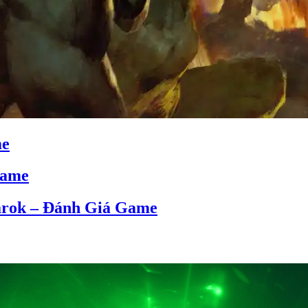
me
Game
narok – Đánh Giá Game