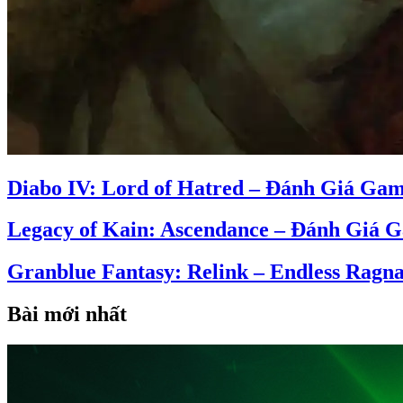
Diabo IV: Lord of Hatred – Đánh Giá Ga
Legacy of Kain: Ascendance – Đánh Giá 
Granblue Fantasy: Relink – Endless Rag
Bài mới nhất