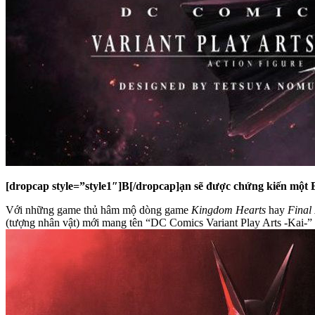
[dropcap style=”style1″]B[/dropcap]ạn sẽ được chứng kiến một 
Với những game thủ hâm mộ dòng game
Kingdom Hearts
hay
Final
(tượng nhân vật) mới mang tên “DC Comics Variant Play Arts -Kai-” 