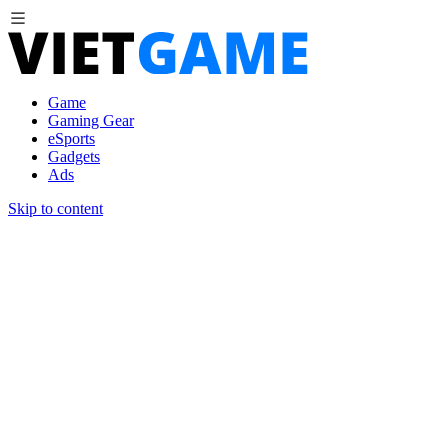
Game
Gaming Gear
eSports
Gadgets
Ads
Skip to content