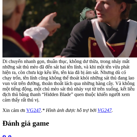
Di chuyển nhanh gọn, thuần thục, không dư thừa, trong nháy mắt
những sát thủ mèo đã đến sát hai tên lính, và khi một tên vừa phát
hiện ra, còn chưa kịp kêu lên, tên kia đã bị ám sát. Nhưng dù có
chạy trốn, tên lính cũng không thể thoát khỏi những sát thủ đang lao
vun vút trên đường, thoăn thoắt lách qua những hàng cây. Và không
một tiếng động, một chú mèo sát thủ nhảy vụt từ trên xuống, kết liễu
địch thủ bằng thanh “Hidden Blade” quen thuộc khiến người xem
cảm thấy rất thú vị.
Xin cảm ơn
VG247
.
* Hình ảnh được hỗ trợ bởi
VG247
.
Đánh giá game