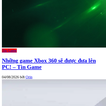
Tin Game
Những game Xbox 360 sẽ được đưa lên
PC! – Tin Game
04/08/2026
bởi
Orin