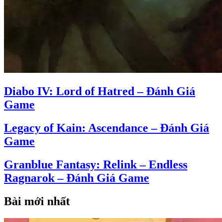
Diabo IV: Lord of Hatred – Đánh Giá
Game
Legacy of Kain: Ascendance – Đánh Giá
Game
Granblue Fantasy: Relink – Endless
Ragnarok – Đánh Giá Game
Bài mới nhất