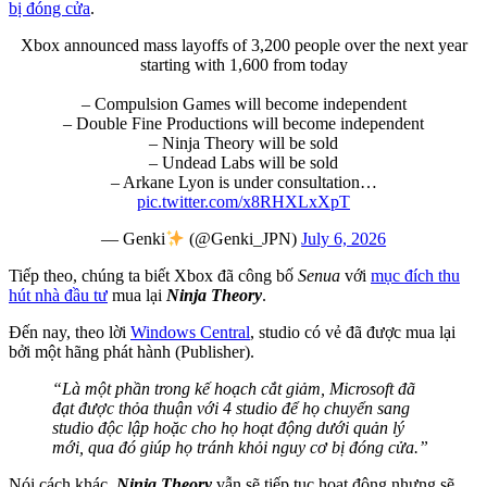
bị đóng cửa
.
Xbox announced mass layoffs of 3,200 people over the next year
starting with 1,600 from today
– Compulsion Games will become independent
– Double Fine Productions will become independent
– Ninja Theory will be sold
– Undead Labs will be sold
– Arkane Lyon is under consultation…
pic.twitter.com/x8RHXLxXpT
— Genki
(@Genki_JPN)
July 6, 2026
Tiếp theo, chúng ta biết Xbox đã công bố
Senua
với
mục đích thu
hút nhà đầu tư
mua lại
Ninja Theory
.
Đến nay, theo lời
Windows Central
, studio có vẻ đã được mua lại
bởi một hãng phát hành (Publisher).
“Là một phần trong kế hoạch cắt giảm, Microsoft đã
đạt được thỏa thuận với 4 studio để họ chuyển sang
studio độc lập hoặc cho họ hoạt động dưới quản lý
mới, qua đó giúp họ tránh khỏi nguy cơ bị đóng cửa.”
Nói cách khác,
Ninja Theory
vẫn sẽ tiếp tục hoạt động nhưng sẽ