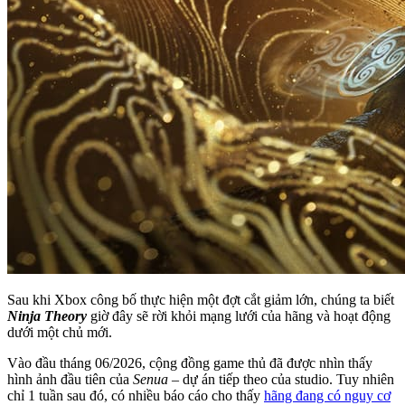
Sau khi Xbox công bố thực hiện một đợt cắt giảm lớn, chúng ta biết
Ninja Theory
giờ đây sẽ rời khỏi mạng lưới của hãng và hoạt động
dưới một chủ mới.
Vào đầu tháng 06/2026, cộng đồng game thủ đã được nhìn thấy
hình ảnh đầu tiên của
Senua
– dự án tiếp theo của studio. Tuy nhiên
chỉ 1 tuần sau đó, có nhiều báo cáo cho thấy
hãng đang có nguy cơ