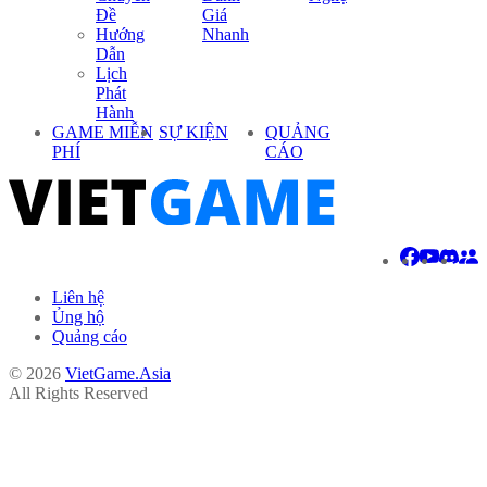
Đề
Giá
Hướng
Nhanh
Dẫn
Lịch
Phát
Hành
GAME MIỄN
SỰ KIỆN
QUẢNG
PHÍ
CÁO
Liên hệ
Ủng hộ
Quảng cáo
© 2026
VietGame.Asia
All Rights Reserved