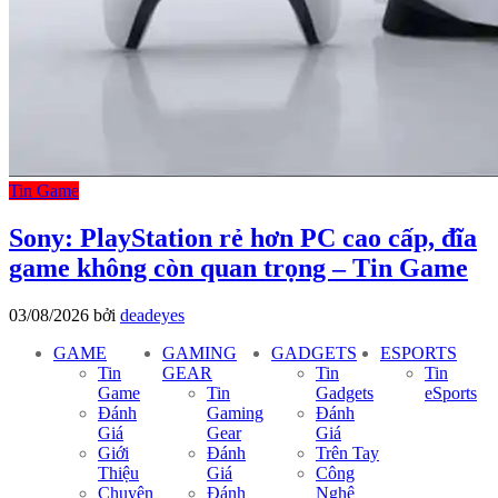
Tin Game
Sony: PlayStation rẻ hơn PC cao cấp, đĩa
game không còn quan trọng – Tin Game
03/08/2026
bởi
deadeyes
GAME
GAMING
GADGETS
ESPORTS
Tin
GEAR
Tin
Tin
Game
Tin
Gadgets
eSports
Đánh
Gaming
Đánh
Giá
Gear
Giá
Giới
Đánh
Trên Tay
Thiệu
Giá
Công
Chuyên
Đánh
Nghệ