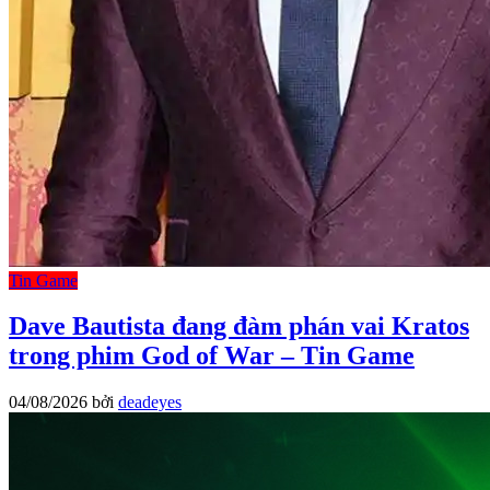
Tin Game
Dave Bautista đang đàm phán vai Kratos
trong phim God of War – Tin Game
04/08/2026
bởi
deadeyes