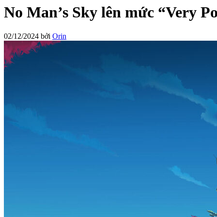
No Man’s Sky lên mức “Very Po
02/12/2024
bởi
Orin