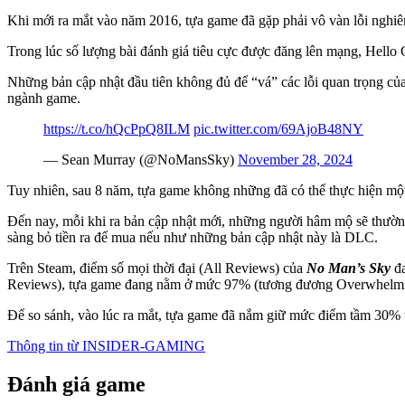
Khi mới ra mắt vào năm 2016, tựa game đã gặp phải vô vàn lỗi nghiêm
Trong lúc số lượng bài đánh giá tiêu cực được đăng lên mạng, Hello G
Những bản cập nhật đầu tiên không đủ để “vá” các lỗi quan trọng c
ngành game.
https://t.co/hQcPpQ8ILM
pic.twitter.com/69AjoB48NY
— Sean Murray (@NoMansSky)
November 28, 2024
Tuy nhiên, sau 8 năm, tựa game không những đã có thể thực hiện mộ
Đến nay, mỗi khi ra bản cập nhật mới, những người hâm mộ sẽ thườn
sàng bỏ tiền ra để mua nếu như những bản cập nhật này là DLC.
Trên Steam, điểm số mọi thời đại (All Reviews) của
No Man’s Sky
đa
Reviews), tựa game đang nằm ở mức 97% (tương đương Overwhelmingl
Để so sánh, vào lúc ra mắt, tựa game đã nắm giữ mức điểm tầm 30%
Thông tin từ
INSIDER-GAMING
Đánh giá game