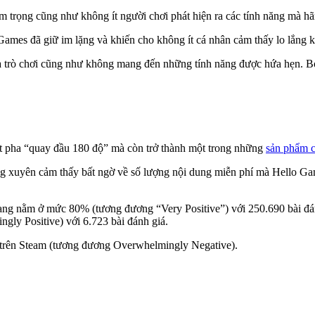
 trọng cũng như không ít người chơi phát hiện ra các tính năng mà hã
ames đã giữ im lặng và khiến cho không ít cá nhân cảm thấy lo lắng kh
ủa trò chơi cũng như không mang đến những tính năng được hứa hẹn. Bở
t pha “quay đầu 180 độ” mà còn trở thành một trong những
sản phẩm c
g xuyên cảm thấy bất ngờ về số lượng nội dung miễn phí mà Hello Gam
ng nằm ở mức 80% (tương đương “Very Positive”) với 250.690 bài đánh
y Positive) với 6.723 bài đánh giá.
 trên Steam (tương đương Overwhelmingly Negative).