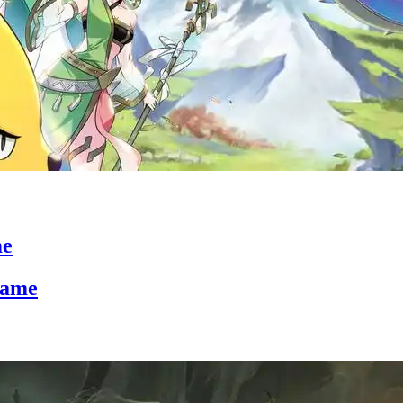
me
Game