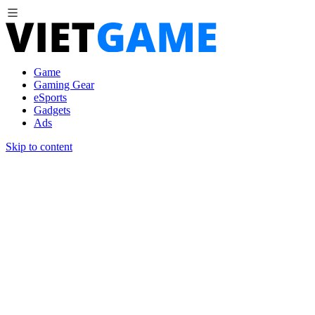
Game
Gaming Gear
eSports
Gadgets
Ads
Skip to content