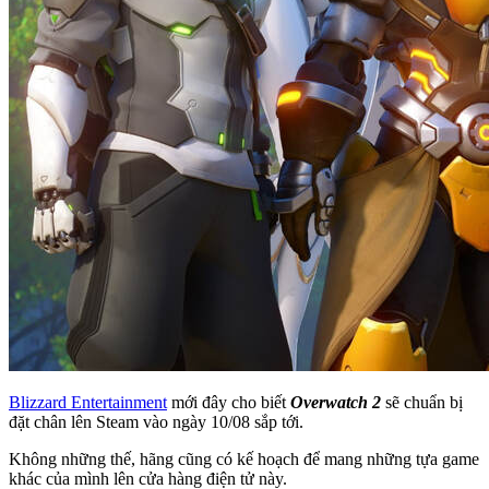
Blizzard Entertainment
mới đây cho biết
Overwatch 2
sẽ chuẩn bị
đặt chân lên Steam vào ngày 10/08 sắp tới.
Không những thế, hãng cũng có kế hoạch để mang những tựa game
khác của mình lên cửa hàng điện tử này.