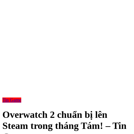
Tin Game
Overwatch 2 chuẩn bị lên
Steam trong tháng Tám! – Tin