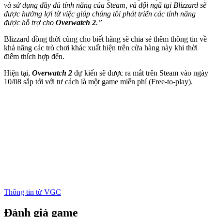
và sử dụng đầy đủ tính năng của Steam, và đội ngũ tại Blizzard sẽ
được hưởng lợi từ việc giúp chúng tôi phát triển các tính năng
được hỗ trợ cho
Overwatch 2
.”
Blizzard đồng thời cũng cho biết hãng sẽ chia sẻ thêm thông tin về
khả năng các trò chơi khác xuất hiện trên cửa hàng này khi thời
điểm thích hợp đến.
Hiện tại,
Overwatch 2
dự kiến sẽ được ra mắt trên Steam vào ngày
10/08 sắp tới với tư cách là một game miễn phí (Free-to-play).
Thông tin từ
VGC
Đánh giá game