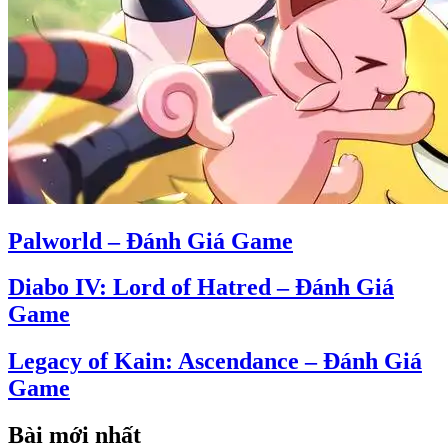
Palworld – Đánh Giá Game
Diabo IV: Lord of Hatred – Đánh Giá
Game
Legacy of Kain: Ascendance – Đánh Giá
Game
Bài mới nhất