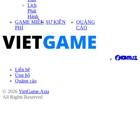
Lịch
Phát
Hành
GAME MIỄN
SỰ KIỆN
QUẢNG
PHÍ
CÁO
Liên hệ
Ủng hộ
Quảng cáo
© 2026
VietGame.Asia
All Rights Reserved