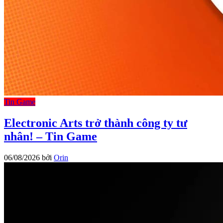
Tin Game
Electronic Arts trở thành công ty tư
nhân! – Tin Game
06/08/2026
bởi
Orin