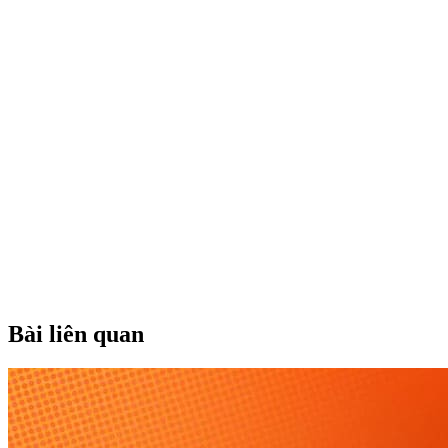
Bài liên quan