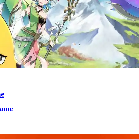
me
Game