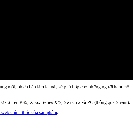
nội dung mới, phiên bản làm lại này sẽ phù hợp cho những người hâm m
027 ở trên PS5, Xbox Series X/S, Switch 2 và PC (thông qua Steam).
g web chính thức của sản phẩm
.