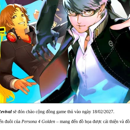
evival
sẽ đón chào cộng đồng game thủ vào ngày 18/02/2027.
đến đuôi của
Persona 4 Golden
– mang đến đồ họa được cải thiện và đồn