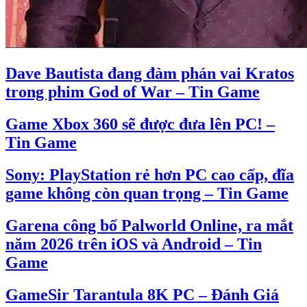
Dave Bautista đang đàm phán vai Kratos
trong phim God of War – Tin Game
Game Xbox 360 sẽ được đưa lên PC! –
Tin Game
Sony: PlayStation rẻ hơn PC cao cấp, đĩa
game không còn quan trọng – Tin Game
Garena công bố Palworld Online, ra mắt
năm 2026 trên iOS và Android – Tin
Game
GameSir Tarantula 8K PC – Đánh Giá