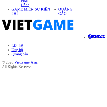
Phát
Hành
GAME MIỄN
SỰ KIỆN
QUẢNG
PHÍ
CÁO
Liên hệ
Ủng hộ
Quảng cáo
© 2026
VietGame.Asia
All Rights Reserved