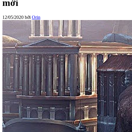
mới
12/05/2020
bởi
Orin