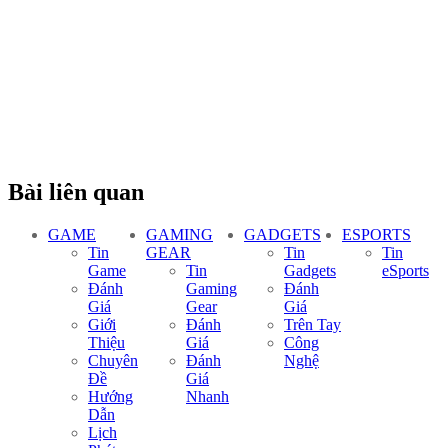
Bài liên quan
GAME
GAMING
GADGETS
ESPORTS
Tin
GEAR
Tin
Tin
Game
Tin
Gadgets
eSports
Đánh
Gaming
Đánh
Giá
Gear
Giá
Giới
Đánh
Trên Tay
Thiệu
Giá
Công
Chuyên
Đánh
Nghệ
Đề
Giá
Hướng
Nhanh
Dẫn
Lịch