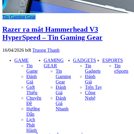
Tin Gaming Gear
Razer ra mắt Hammerhead V3
HyperSpeed – Tin Gaming Gear
16/04/2026
bởi
Truong Thanh
GAME
GAMING
GADGETS
ESPORTS
Tin
GEAR
Tin
Tin
Game
Tin
Gadgets
eSports
Đánh
Gaming
Đánh
Giá
Gear
Giá
Giới
Đánh
Trên Tay
Thiệu
Giá
Công
Chuyên
Đánh
Nghệ
Đề
Giá
Hướng
Nhanh
Dẫn
Lịch
Phát
Hành