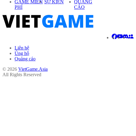
GAME MIỄN
SỰ KIỆN
QUẢNG
PHÍ
CÁO
Liên hệ
Ủng hộ
Quảng cáo
© 2026
VietGame.Asia
All Rights Reserved