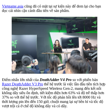
Vietgame.asia
cũng đã có mặt tại sự kiện này để đem lại cho bạn
đọc cái nhìn cận cảnh đầu tiên về sản phẩm.
Điểm nhấn lớn nhất của
DeathAdder V4 Pro
so với phiên bản
Razer DeathAdder V3 Pro
thế hệ trước là việc lần đầu tiên tích hợp
công nghệ Razer HyperSpeed Wireless Gen-2, mang đến kết nối
không dây siêu ổn định, tiết kiệm điện hơn 63% và độ trễ thấp hơn
37% so với thế hệ trước. Với tốc độ phản hồi lên tới 8000 Hz và
thời lượng pin lên đến 150 giờ, chuột mang lại sự bền bỉ và tốc độ
vượt trội cả ở chế độ không dây và có dây.