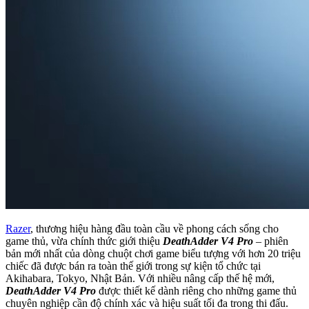
Razer
, thương hiệu hàng đầu toàn cầu về phong cách sống cho
game thủ, vừa chính thức giới thiệu
DeathAdder V4 Pro
– phiên
bản mới nhất của dòng chuột chơi game biểu tượng với hơn 20 triệu
chiếc đã được bán ra toàn thế giới trong sự kiện tổ chức tại
Akihabara, Tokyo, Nhật Bản. Với nhiều nâng cấp thế hệ mới,
DeathAdder V4 Pro
được thiết kế dành riêng cho những game thủ
chuyên nghiệp cần độ chính xác và hiệu suất tối đa trong thi đấu.