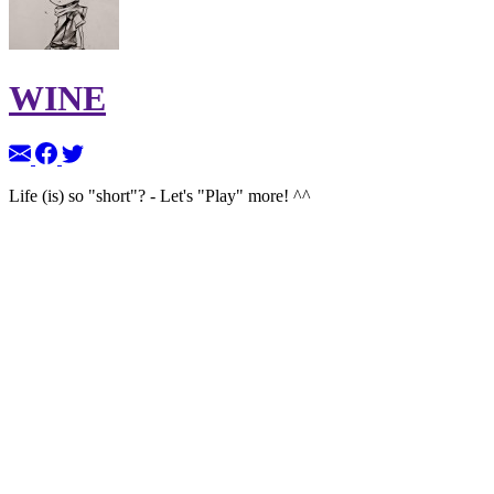
WINE
Life (is) so "short"? - Let's "Play" more! ^^