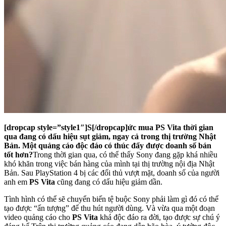
[dropcap style=”style1″]S[/dropcap]ức mua PS Vita thời gian
qua đang có dấu hiệu sụt giảm, ngay cả trong thị trường Nhật
Bản. Một quảng cáo độc đáo có thúc đẩy được doanh số bán
tốt hơn?
Trong thời gian qua, có thể thấy Sony đang gặp khá nhiều
khó khăn trong việc bán hàng của mình tại thị trường nội địa Nhật
Bản. Sau PlayStation 4 bị các đối thủ vượt mặt, doanh số của người
anh em
PS Vita
cũng đang có dấu hiệu giảm dần.
Tình hình có thể sẽ chuyển biến tệ buộc Sony phải làm gì đó có thể
tạo được “ấn tượng” để thu hút người dùng. Và vừa qua một đoạn
video quảng cáo cho
PS Vita
khá độc đáo ra đời, tạo được sự chú ý