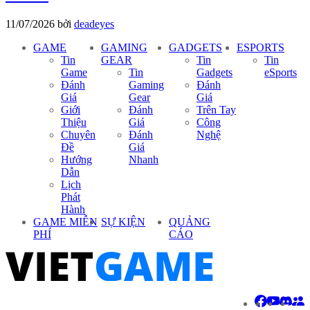
11/07/2026
bởi
deadeyes
GAME
GAMING
GADGETS
ESPORTS
Tin
GEAR
Tin
Tin
Game
Tin
Gadgets
eSports
Đánh
Gaming
Đánh
Giá
Gear
Giá
Giới
Đánh
Trên Tay
Thiệu
Giá
Công
Chuyên
Đánh
Nghệ
Đề
Giá
Hướng
Nhanh
Dẫn
Lịch
Phát
Hành
GAME MIỄN
SỰ KIỆN
QUẢNG
PHÍ
CÁO