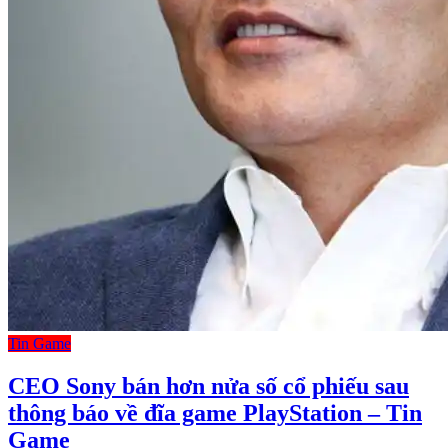
Tin Game
CEO Sony bán hơn nửa số cổ phiếu sau
thông báo về đĩa game PlayStation – Tin
Game