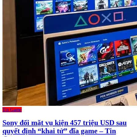
Tin Game
Sony đối mặt vụ kiện 457 triệu USD sau
quyết định “khai tử” đĩa game – Tin