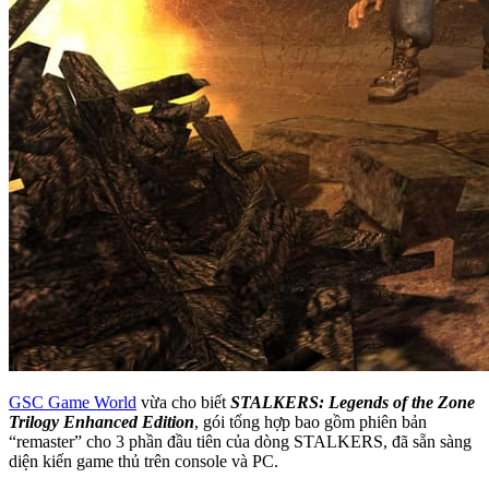
GSC Game World
vừa cho biết
STALKERS: Legends of the Zone
Trilogy Enhanced Edition
, gói tổng hợp bao gồm phiên bản
“remaster” cho 3 phần đầu tiên của dòng STALKERS, đã sẵn sàng
diện kiến game thủ trên console và PC.