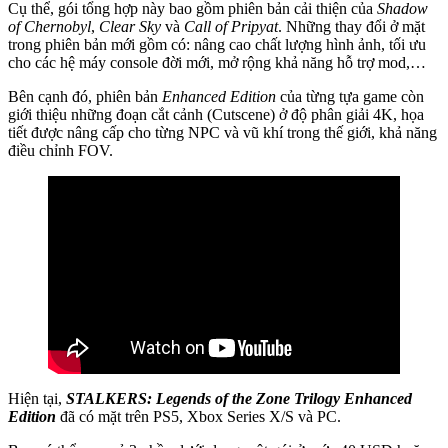
Cụ thể, gói tổng hợp này bao gồm phiên bản cải thiện của
Shadow
of Chernobyl
,
Clear Sky
và
Call of Pripyat
. Những thay đổi ở mặt
trong phiên bản mới gồm có: nâng cao chất lượng hình ảnh, tối ưu
cho các hệ máy console đời mới, mở rộng khả năng hỗ trợ mod,…
Bên cạnh đó, phiên bản
Enhanced Edition
của từng tựa game còn
giới thiệu những đoạn cắt cảnh (Cutscene) ở độ phân giải 4K, họa
tiết được nâng cấp cho từng NPC và vũ khí trong thế giới, khả năng
điều chỉnh FOV.
Hiện tại,
STALKERS: Legends of the Zone Trilogy Enhanced
Edition
đã có mặt trên PS5, Xbox Series X/S và PC.