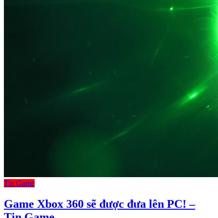
Tin Game
Game Xbox 360 sẽ được đưa lên PC! –
Tin Game