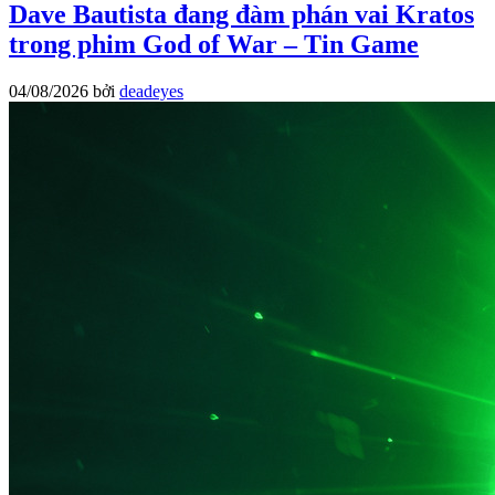
Dave Bautista đang đàm phán vai Kratos
trong phim God of War – Tin Game
04/08/2026
bởi
deadeyes