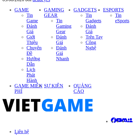
GAME
GAMING
GADGETS
ESPORTS
Tin
GEAR
Tin
Tin
Game
Tin
Gadgets
eSports
Đánh
Gaming
Đánh
Giá
Gear
Giá
Giới
Đánh
Trên Tay
Thiệu
Giá
Công
Chuyên
Đánh
Nghệ
Đề
Giá
Hướng
Nhanh
Dẫn
Lịch
Phát
Hành
GAME MIỄN
SỰ KIỆN
QUẢNG
PHÍ
CÁO
Liên hệ