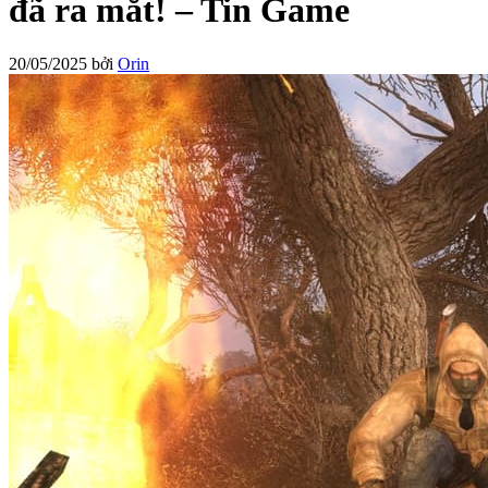
đã ra mắt! – Tin Game
20/05/2025
bởi
Orin