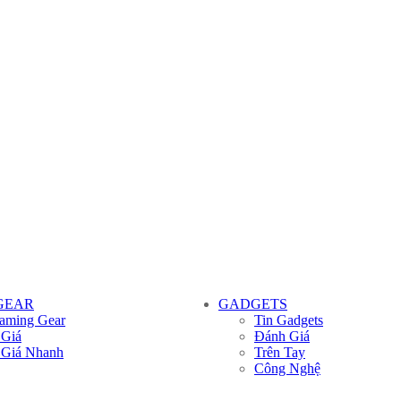
GEAR
GADGETS
aming Gear
Tin Gadgets
 Giá
Đánh Giá
 Giá Nhanh
Trên Tay
Công Nghệ