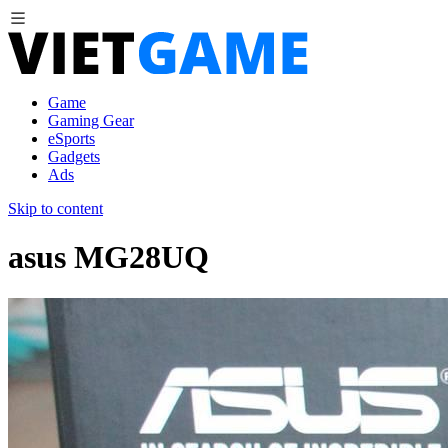
Game
Gaming Gear
eSports
Gadgets
Ads
Skip to content
asus MG28UQ