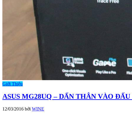
Giới Thiệu
ASUS MG28UQ – DẤN THÂN VÀO ĐẤU
12/03/2016
bởi
WINE