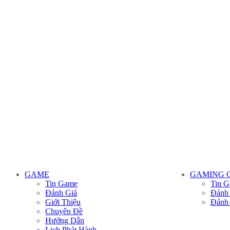
GAME
GAMING 
Tin Game
Tin G
Đánh Giá
Đánh
Giới Thiệu
Đánh
Chuyên Đề
Hướng Dẫn
Lịch Phát Hành