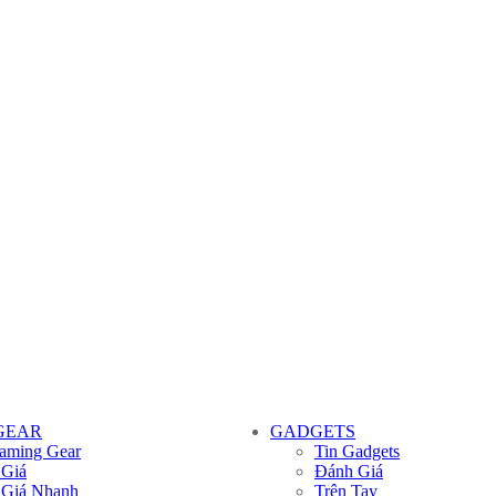
GEAR
GADGETS
aming Gear
Tin Gadgets
 Giá
Đánh Giá
 Giá Nhanh
Trên Tay