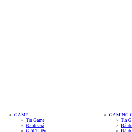
GAME
GAMING 
Tin Game
Tin G
Đánh Giá
Đánh
Giới Thiệu
Đánh