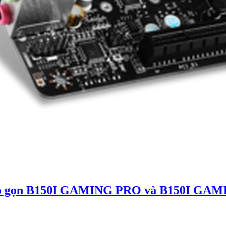
ủ nhỏ gọn B150I GAMING PRO và B150I G