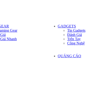
GEAR
GADGETS
aming Gear
Tin Gadgets
 Giá
Đánh Giá
 Giá Nhanh
Trên Tay
Công Nghệ
QUẢNG CÁO