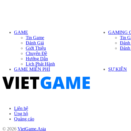
GAME
GAMING 
Tin Game
Tin G
Đánh Giá
Đánh
Giới Thiệu
Đánh
Chuyên Đề
Hướng Dẫn
Lịch Phát Hành
GAME MIỄN PHÍ
SỰ KIỆN
Liên hệ
Ủng hộ
Quảng cáo
© 2026
VietGame.Asia