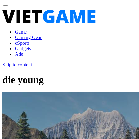
Game
Gaming Gear
eSports
Gadgets
Ads
Skip to content
die young