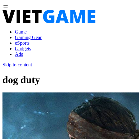
Game
Gaming Gear
eSports
Gadgets
Ads
Skip to content
dog duty