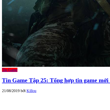
Tin Game
Tin Game Tập 25: Tổng hợp tin game mới 
21/08/2019
bởi
Killou