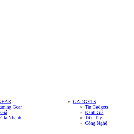
GEAR
GADGETS
aming Gear
Tin Gadgets
 Giá
Đánh Giá
 Giá Nhanh
Trên Tay
Công Nghệ