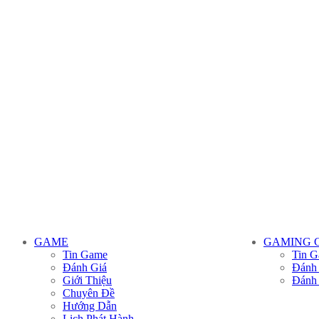
GAME
GAMING 
Tin Game
Tin G
Đánh Giá
Đánh
Giới Thiệu
Đánh
Chuyên Đề
Hướng Dẫn
Lịch Phát Hành