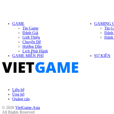
GAME
GAMING 
Tin Game
Tin G
Đánh Giá
Đánh
Giới Thiệu
Đánh
Chuyên Đề
Hướng Dẫn
Lịch Phát Hành
GAME MIỄN PHÍ
SỰ KIỆN
Liên hệ
Ủng hộ
Quảng cáo
© 2026
VietGame.Asia
All Rights Reserved