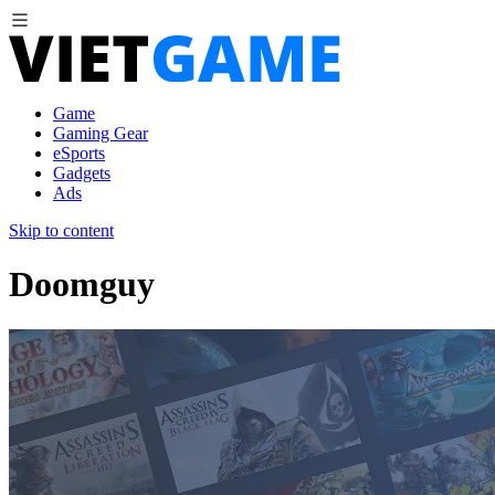
Game
Gaming Gear
eSports
Gadgets
Ads
Skip to content
Doomguy