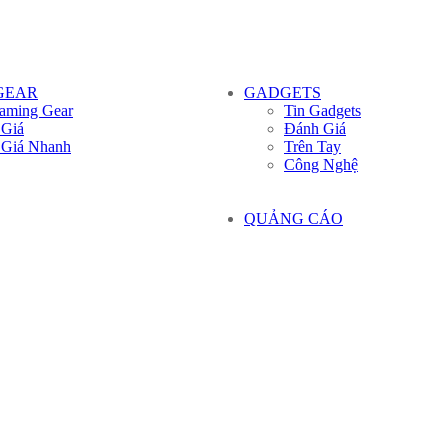
GEAR
GADGETS
aming Gear
Tin Gadgets
 Giá
Đánh Giá
 Giá Nhanh
Trên Tay
Công Nghệ
QUẢNG CÁO