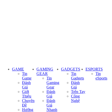
GAME
GAMING
GADGETS
ESPORTS
Tin
GEAR
Tin
Tin
Game
Tin
Gadgets
eSports
Đánh
Gaming
Đánh
Giá
Gear
Giá
Giới
Đánh
Trên Tay
Thiệu
Giá
Công
Chuyên
Đánh
Nghệ
Đề
Giá
Hướng
Nhanh