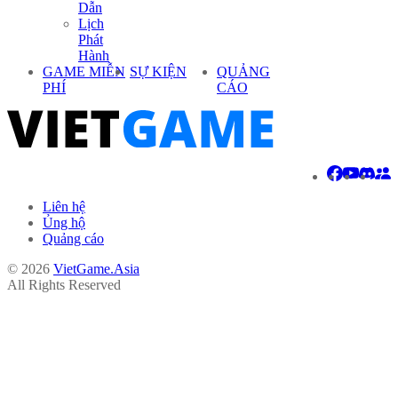
Dẫn
Lịch
Phát
Hành
GAME MIỄN
SỰ KIỆN
QUẢNG
PHÍ
CÁO
Liên hệ
Ủng hộ
Quảng cáo
© 2026
VietGame.Asia
All Rights Reserved