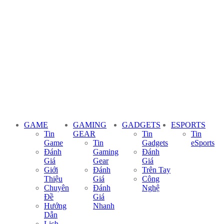
GAME
GAMING
GADGETS
ESPORTS
Tin
GEAR
Tin
Tin
Game
Tin
Gadgets
eSports
Đánh
Gaming
Đánh
Giá
Gear
Giá
Giới
Đánh
Trên Tay
Thiệu
Giá
Công
Chuyên
Đánh
Nghệ
Đề
Giá
Hướng
Nhanh
Dẫn
Lịch