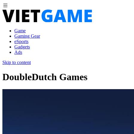
Game
Gaming Gear
eSports
Gadgets
Ads
Skip to content
DoubleDutch Games