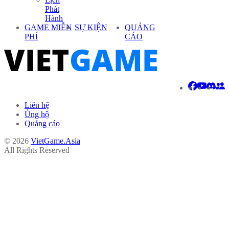
Phát
Hành
GAME MIỄN
SỰ KIỆN
QUẢNG
PHÍ
CÁO
Liên hệ
Ủng hộ
Quảng cáo
© 2026
VietGame.Asia
All Rights Reserved